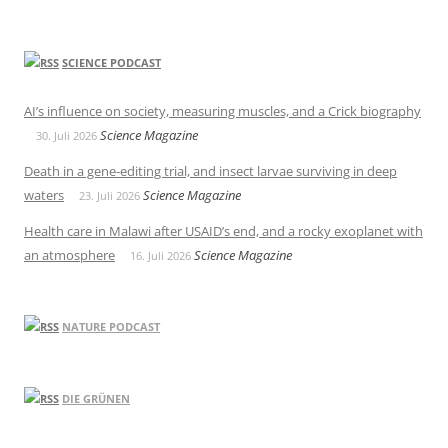
SCIENCE PODCAST
AI’s influence on society, measuring muscles, and a Crick biography
Science Magazine
30. Juli 2026
Death in a gene-editing trial, and insect larvae surviving in deep
waters
Science Magazine
23. Juli 2026
Health care in Malawi after USAID’s end, and a rocky exoplanet with
an atmosphere
Science Magazine
16. Juli 2026
NATURE PODCAST
DIE GRÜNEN