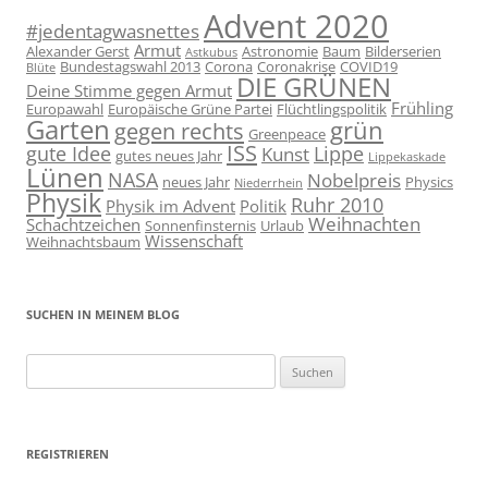
Advent 2020
#jedentagwasnettes
Armut
Alexander Gerst
Astronomie
Baum
Bilderserien
Astkubus
Bundestagswahl 2013
Corona
Coronakrise
COVID19
Blüte
DIE GRÜNEN
Deine Stimme gegen Armut
Frühling
Europawahl
Europäische Grüne Partei
Flüchtlingspolitik
Garten
grün
gegen rechts
Greenpeace
ISS
gute Idee
Lippe
Kunst
gutes neues Jahr
Lippekaskade
Lünen
NASA
Nobelpreis
neues Jahr
Physics
Niederrhein
Physik
Ruhr 2010
Physik im Advent
Politik
Weihnachten
Schachtzeichen
Sonnenfinsternis
Urlaub
Wissenschaft
Weihnachtsbaum
SUCHEN IN MEINEM BLOG
Suchen
nach:
REGISTRIEREN