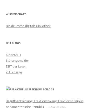
WISSENSCHAFT
Die deutsche digitale Bibliothek
ZEIT BLOGS
KinderZEIT
Störungsmelder
ZEIT der Leser
ZEITansage
AKTUELLE SPEKTRUM SCILOGS
Begriffsentwirrung: Fraktionszwang, Fraktionsdisziplin,
parlamentarische Republik
5. August 2026