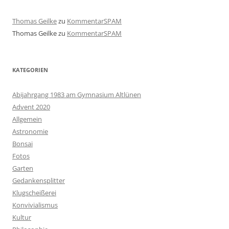
Thomas Geilke
zu
KommentarSPAM
Thomas Geilke
zu
KommentarSPAM
KATEGORIEN
Abijahrgang 1983 am Gymnasium Altlünen
Advent 2020
Allgemein
Astronomie
Bonsai
Fotos
Garten
Gedankensplitter
Klugscheißerei
Konvivialismus
Kultur