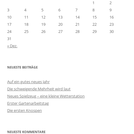
1
2
3
4
5
6
7
8
9
10
11
12
13
14
15
16
17
18
19
20
21
22
23
24
25
26
27
28
29
30
31
« Dez.
NEUESTE BEITRÄGE
Auf ein gutes neues Jahr
Die schweigende Mehrheit wird laut
Neues Spielzeug – eine kleine Wetterstation
Erster Gartenarbeitstag
Die ersten Knospen
NEUESTE KOMMENTARE