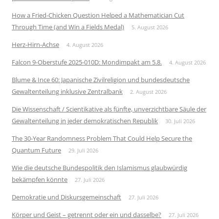
How a Fried-Chicken Question Helped a Mathematician Cut
Through Time (and Win a Fields Medal)
5. August 2026
Herz-Hirn-Achse
4. August 2026
Falcon 9-Oberstufe 2025-010D: Mondimpakt am 5.8.
4. August 2026
Blume & Ince 60: Japanische Zivilreligion und bundesdeutsche
Gewaltenteilung inklusive Zentralbank
2. August 2026
Die Wissenschaft / Scientikative als fünfte, unverzichtbare Säule der
Gewaltenteilung in jeder demokratischen Republik
30. Juli 2026
The 30-Year Randomness Problem That Could Help Secure the
Quantum Future
29. Juli 2026
Wie die deutsche Bundespolitik den Islamismus glaubwürdig
bekämpfen könnte
27. Juli 2026
Demokratie und Diskursgemeinschaft
27. Juli 2026
Körper und Geist – getrennt oder ein und dasselbe?
27. Juli 2026