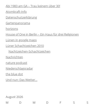
Abi 1983 am GA – Trau keinem über 30!
Atomkraft-Info
Datenschutzerklärung
Gartenpanorama
horizons
House of One in Berlin – Ein Haus für drei Religionen
Lünen in google maps
Lüner Schachtzeichen 2010
Nachtzeichen-Schachtzeichen
Nachrichten
nature podcast
Niederschlagsradar
the blue dot
Und nun: Das Wetter…
August 2026
M
D
M
D
F
S
S