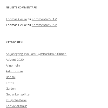
NEUESTE KOMMENTARE
Thomas Geilke
zu
KommentarSPAM
Thomas Geilke
zu
KommentarSPAM
KATEGORIEN
Abijahrgang 1983 am Gymnasium Altlünen
Advent 2020
Allgemein
Astronomie
Bonsai
Fotos
Garten
Gedankensplitter
Klugscheißerei
Konvivialismus