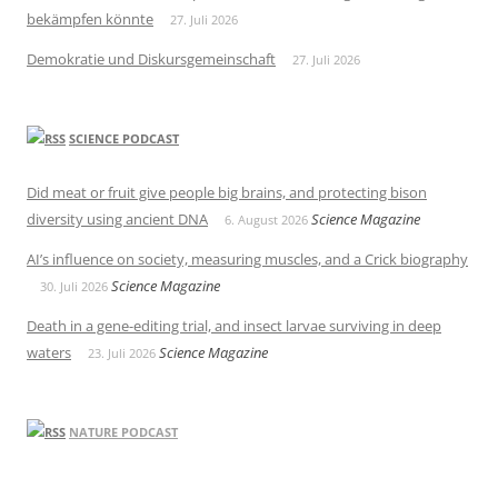
bekämpfen könnte
27. Juli 2026
Demokratie und Diskursgemeinschaft
27. Juli 2026
SCIENCE PODCAST
Did meat or fruit give people big brains, and protecting bison
diversity using ancient DNA
Science Magazine
6. August 2026
AI’s influence on society, measuring muscles, and a Crick biography
Science Magazine
30. Juli 2026
Death in a gene-editing trial, and insect larvae surviving in deep
waters
Science Magazine
23. Juli 2026
NATURE PODCAST