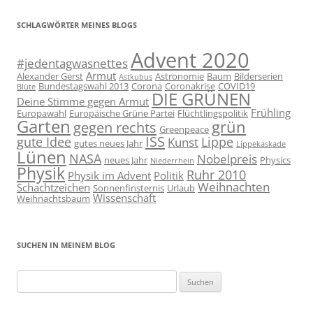
SCHLAGWÖRTER MEINES BLOGS
Advent 2020
#jedentagwasnettes
Armut
Alexander Gerst
Astronomie
Baum
Bilderserien
Astkubus
Bundestagswahl 2013
Corona
Coronakrise
COVID19
Blüte
DIE GRÜNEN
Deine Stimme gegen Armut
Frühling
Europawahl
Europäische Grüne Partei
Flüchtlingspolitik
Garten
grün
gegen rechts
Greenpeace
ISS
gute Idee
Lippe
Kunst
gutes neues Jahr
Lippekaskade
Lünen
NASA
Nobelpreis
neues Jahr
Physics
Niederrhein
Physik
Ruhr 2010
Physik im Advent
Politik
Weihnachten
Schachtzeichen
Sonnenfinsternis
Urlaub
Wissenschaft
Weihnachtsbaum
SUCHEN IN MEINEM BLOG
Suchen
nach: