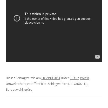
Dieser Beitrag wurde am
30. April 2014
unter
Kultur
,
Politik
,
Umweltschutz
veröffentlicht. Schlagwörter:
DIE GRÜNEN
,
Europawahl
,
grün
.