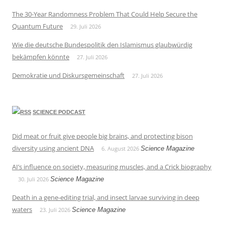
The 30-Year Randomness Problem That Could Help Secure the
Quantum Future
29. Juli 2026
Wie die deutsche Bundespolitik den Islamismus glaubwürdig
bekämpfen könnte
27. Juli 2026
Demokratie und Diskursgemeinschaft
27. Juli 2026
SCIENCE PODCAST
Did meat or fruit give people big brains, and protecting bison
diversity using ancient DNA
6. August 2026
Science Magazine
AI’s influence on society, measuring muscles, and a Crick biography
30. Juli 2026
Science Magazine
Death in a gene-editing trial, and insect larvae surviving in deep
waters
23. Juli 2026
Science Magazine