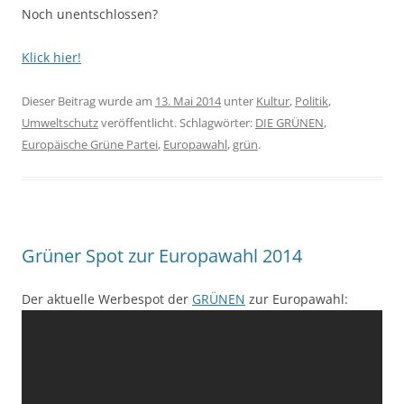
Noch unentschlossen?
Klick hier!
Dieser Beitrag wurde am
13. Mai 2014
unter
Kultur
,
Politik
,
Umweltschutz
veröffentlicht. Schlagwörter:
DIE GRÜNEN
,
Europäische Grüne Partei
,
Europawahl
,
grün
.
Grüner Spot zur Europawahl 2014
Der aktuelle Werbespot der
GRÜNEN
zur Europawahl: