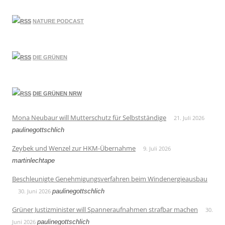
NATURE PODCAST
DIE GRÜNEN
DIE GRÜNEN NRW
Mona Neubaur will Mutterschutz für Selbstständige
21. Juli 2026
paulinegottschlich
Zeybek und Wenzel zur HKM-Übernahme
9. Juli 2026
martinlechtape
Beschleunigte Genehmigungsverfahren beim Windenergieausbau
30. Juni 2026
paulinegottschlich
Grüner Justizminister will Spanneraufnahmen strafbar machen
30.
Juni 2026
paulinegottschlich