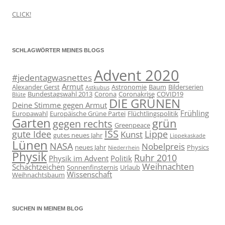
CLICK!
SCHLAGWÖRTER MEINES BLOGS
Advent 2020
#jedentagwasnettes
Armut
Alexander Gerst
Astronomie
Baum
Bilderserien
Astkubus
Bundestagswahl 2013
Corona
Coronakrise
COVID19
Blüte
DIE GRÜNEN
Deine Stimme gegen Armut
Frühling
Europawahl
Europäische Grüne Partei
Flüchtlingspolitik
Garten
grün
gegen rechts
Greenpeace
ISS
gute Idee
Lippe
Kunst
gutes neues Jahr
Lippekaskade
Lünen
NASA
Nobelpreis
neues Jahr
Physics
Niederrhein
Physik
Ruhr 2010
Physik im Advent
Politik
Weihnachten
Schachtzeichen
Sonnenfinsternis
Urlaub
Wissenschaft
Weihnachtsbaum
SUCHEN IN MEINEM BLOG