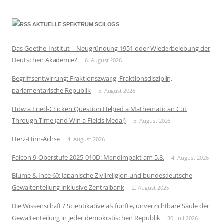
AKTUELLE SPEKTRUM SCILOGS
Das Goethe-Institut – Neugründung 1951 oder Wiederbelebung der
Deutschen Akademie?
6. August 2026
Begriffsentwirrung: Fraktionszwang, Fraktionsdisziplin,
parlamentarische Republik
5. August 2026
How a Fried-Chicken Question Helped a Mathematician Cut
Through Time (and Win a Fields Medal)
5. August 2026
Herz-Hirn-Achse
4. August 2026
Falcon 9-Oberstufe 2025-010D: Mondimpakt am 5.8.
4. August 2026
Blume & Ince 60: Japanische Zivilreligion und bundesdeutsche
Gewaltenteilung inklusive Zentralbank
2. August 2026
Die Wissenschaft / Scientikative als fünfte, unverzichtbare Säule der
Gewaltenteilung in jeder demokratischen Republik
30. Juli 2026