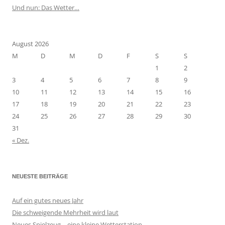
Und nun: Das Wetter…
August 2026
M
D
M
D
F
S
S
1
2
3
4
5
6
7
8
9
10
11
12
13
14
15
16
17
18
19
20
21
22
23
24
25
26
27
28
29
30
31
« Dez.
NEUESTE BEITRÄGE
Auf ein gutes neues Jahr
Die schweigende Mehrheit wird laut
Neues Spielzeug – eine kleine Wetterstation