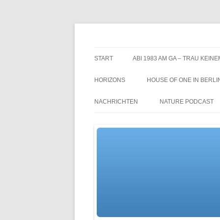
Zum
Inhalt
springen
TGs blog
START
ABI 1983 AM GA – TRAU KEINE
HORIZONS
HOUSE OF ONE IN BERLI
NACHRICHTEN
NATURE PODCAST