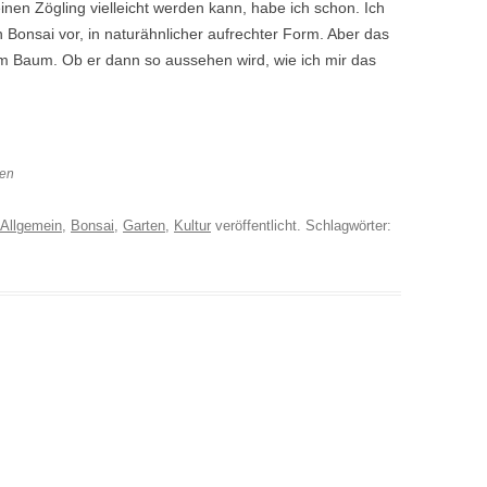
inen Zögling vielleicht werden kann, habe ich schon. Ich
 Bonsai vor, in naturähnlicher aufrechter Form. Aber das
em Baum. Ob er dann so aussehen wird, wie ich mir das
hen
Allgemein
,
Bonsai
,
Garten
,
Kultur
veröffentlicht. Schlagwörter: