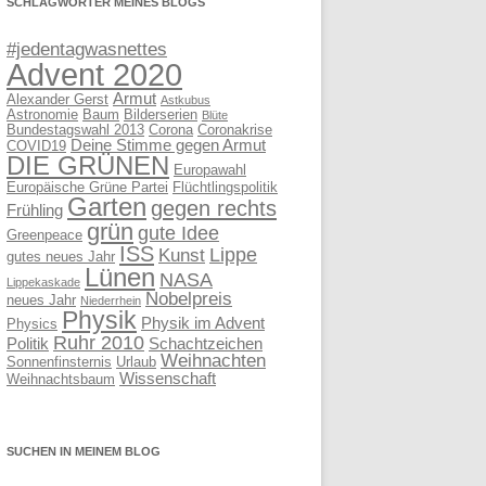
SCHLAGWÖRTER MEINES BLOGS
#jedentagwasnettes
Advent 2020
Armut
Alexander Gerst
Astkubus
Astronomie
Baum
Bilderserien
Blüte
Bundestagswahl 2013
Corona
Coronakrise
Deine Stimme gegen Armut
COVID19
DIE GRÜNEN
Europawahl
Europäische Grüne Partei
Flüchtlingspolitik
Garten
gegen rechts
Frühling
grün
gute Idee
Greenpeace
ISS
Lippe
Kunst
gutes neues Jahr
Lünen
NASA
Lippekaskade
Nobelpreis
neues Jahr
Niederrhein
Physik
Physik im Advent
Physics
Ruhr 2010
Politik
Schachtzeichen
Weihnachten
Sonnenfinsternis
Urlaub
Wissenschaft
Weihnachtsbaum
SUCHEN IN MEINEM BLOG