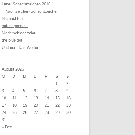
Lüner Schachtzeichen 2010
Nachtzeichen-Schachtzeichen
Nachrichten
nature podcast
Niederschlagsradar
the blue dot
Und nun: Das Wetter…
August 2026
M
D
M
D
F
S
S
1
2
3
4
5
6
7
8
9
10
11
12
13
14
15
16
17
18
19
20
21
22
23
24
25
26
27
28
29
30
31
« Dez.