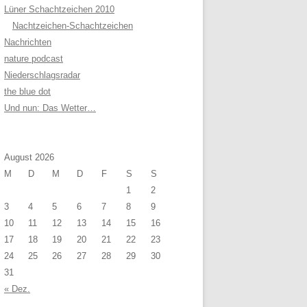
Lüner Schachtzeichen 2010
Nachtzeichen-Schachtzeichen
Nachrichten
nature podcast
Niederschlagsradar
the blue dot
Und nun: Das Wetter…
August 2026
M
D
M
D
F
S
S
1
2
3
4
5
6
7
8
9
10
11
12
13
14
15
16
17
18
19
20
21
22
23
24
25
26
27
28
29
30
31
« Dez.