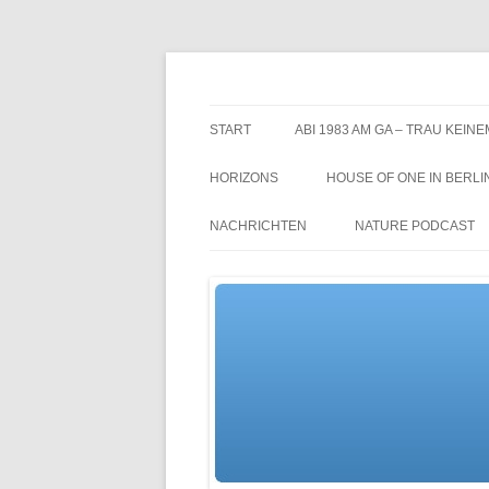
Zum
Inhalt
springen
TGs blog
START
ABI 1983 AM GA – TRAU KEINE
HORIZONS
HOUSE OF ONE IN BERLI
NACHRICHTEN
NATURE PODCAST