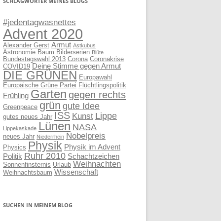
SCHLAGWÖRTER MEINES BLOGS
#jedentagwasnettes
Advent 2020
Armut
Alexander Gerst
Astkubus
Astronomie
Baum
Bilderserien
Blüte
Bundestagswahl 2013
Corona
Coronakrise
Deine Stimme gegen Armut
COVID19
DIE GRÜNEN
Europawahl
Europäische Grüne Partei
Flüchtlingspolitik
Garten
gegen rechts
Frühling
grün
gute Idee
Greenpeace
ISS
Lippe
Kunst
gutes neues Jahr
Lünen
NASA
Lippekaskade
Nobelpreis
neues Jahr
Niederrhein
Physik
Physik im Advent
Physics
Ruhr 2010
Politik
Schachtzeichen
Weihnachten
Sonnenfinsternis
Urlaub
Wissenschaft
Weihnachtsbaum
SUCHEN IN MEINEM BLOG