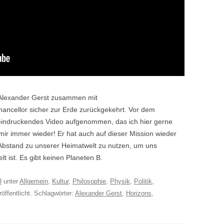
 Alexander Gerst zusammen mit
ncellor sicher zur Erde zurückgekehrt. Vor dem
eeindruckendes Video aufgenommen, das ich hier gerne
mir immer wieder! Er hat auch auf dieser Mission wieder
 Abstand zu unserer Heimatwelt zu nutzen, um uns
t ist. Es gibt keinen Planeten B.
8
unter
Allgemein
,
Kultur
,
Philosophie
,
Physik
,
Politik
,
öffentlicht. Schlagwörter:
Alexander Gerst
,
Horizons
,