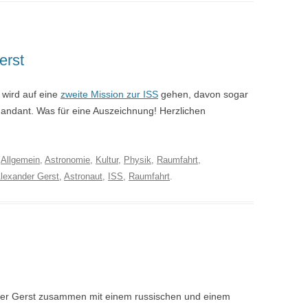
erst
wird auf eine
zweite Mission zur ISS
gehen, davon sogar
mandant. Was für eine Auszeichnung! Herzlichen
r
Allgemein
,
Astronomie
,
Kultur
,
Physik
,
Raumfahrt
,
lexander Gerst
,
Astronaut
,
ISS
,
Raumfahrt
.
nder Gerst zusammen mit einem russischen und einem