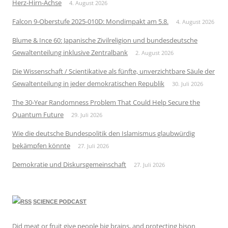
Herz-Hirn-Achse
4. August 2026
Falcon 9-Oberstufe 2025-010D: Mondimpakt am 5.8.
4. August 2026
Blume & Ince 60: Japanische Zivilreligion und bundesdeutsche
Gewaltenteilung inklusive Zentralbank
2. August 2026
Die Wissenschaft / Scientikative als fünfte, unverzichtbare Säule der
Gewaltenteilung in jeder demokratischen Republik
30. Juli 2026
The 30-Year Randomness Problem That Could Help Secure the
Quantum Future
29. Juli 2026
Wie die deutsche Bundespolitik den Islamismus glaubwürdig
bekämpfen könnte
27. Juli 2026
Demokratie und Diskursgemeinschaft
27. Juli 2026
SCIENCE PODCAST
Did meat or fruit give people big brains, and protecting bison