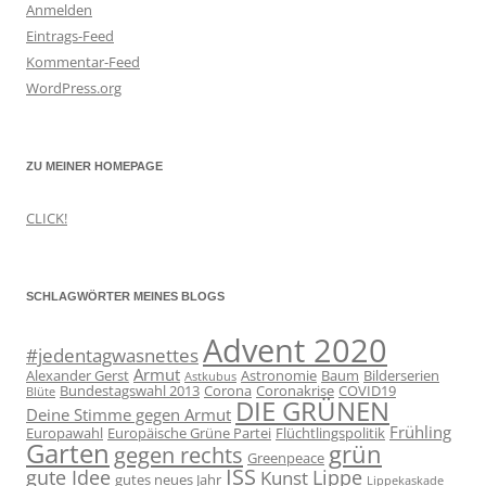
Anmelden
Eintrags-Feed
Kommentar-Feed
WordPress.org
ZU MEINER HOMEPAGE
CLICK!
SCHLAGWÖRTER MEINES BLOGS
Advent 2020
#jedentagwasnettes
Armut
Alexander Gerst
Astronomie
Baum
Bilderserien
Astkubus
Bundestagswahl 2013
Corona
Coronakrise
COVID19
Blüte
DIE GRÜNEN
Deine Stimme gegen Armut
Frühling
Europawahl
Europäische Grüne Partei
Flüchtlingspolitik
Garten
grün
gegen rechts
Greenpeace
ISS
gute Idee
Lippe
Kunst
gutes neues Jahr
Lippekaskade