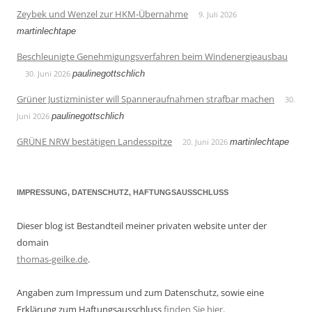
Zeybek und Wenzel zur HKM-Übernahme
9. Juli 2026
martinlechtape
Beschleunigte Genehmigungsverfahren beim Windenergieausbau
30. Juni 2026
paulinegottschlich
Grüner Justizminister will Spanneraufnahmen strafbar machen
30.
Juni 2026
paulinegottschlich
GRÜNE NRW bestätigen Landesspitze
20. Juni 2026
martinlechtape
IMPRESSUNG, DATENSCHUTZ, HAFTUNGSAUSSCHLUSS
Dieser blog ist Bestandteil meiner privaten website unter der
domain
thomas-geilke.de
.
Angaben zum Impressum und zum Datenschutz, sowie eine
Erklärung zum Haftungsausschluss
finden Sie hier
.