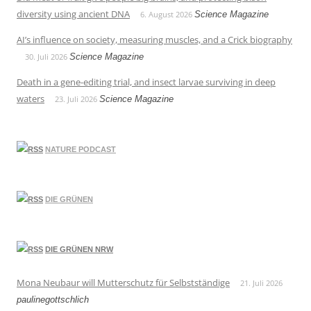
diversity using ancient DNA
6. August 2026
Science Magazine
AI’s influence on society, measuring muscles, and a Crick biography
30. Juli 2026
Science Magazine
Death in a gene-editing trial, and insect larvae surviving in deep
waters
23. Juli 2026
Science Magazine
NATURE PODCAST
DIE GRÜNEN
DIE GRÜNEN NRW
Mona Neubaur will Mutterschutz für Selbstständige
21. Juli 2026
paulinegottschlich