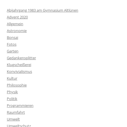
Abijahrgang 1983 am Gymnasium Altlünen
Advent 2020
Allgemein
Astronomie
Bonsai
Fotos
Garten
Gedankensplitter
Klugscheißerei
Konvivialismus
Kultur
Philosophie
Physik
Politik
Programmieren
Raumfahrt
Umwelt
Umweltschutz