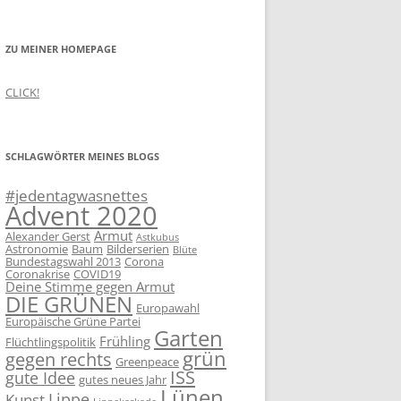
ZU MEINER HOMEPAGE
CLICK!
SCHLAGWÖRTER MEINES BLOGS
#jedentagwasnettes
Advent 2020
Armut
Alexander Gerst
Astkubus
Astronomie
Baum
Bilderserien
Blüte
Bundestagswahl 2013
Corona
Coronakrise
COVID19
Deine Stimme gegen Armut
DIE GRÜNEN
Europawahl
Europäische Grüne Partei
Garten
Frühling
Flüchtlingspolitik
grün
gegen rechts
Greenpeace
ISS
gute Idee
gutes neues Jahr
Lünen
Lippe
Kunst