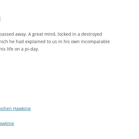
d
passed away. A great mind, locked in a destroyed
which he had explained to us in his own incomparable
his life on a pi-day.
tephen Hawking
Hawking