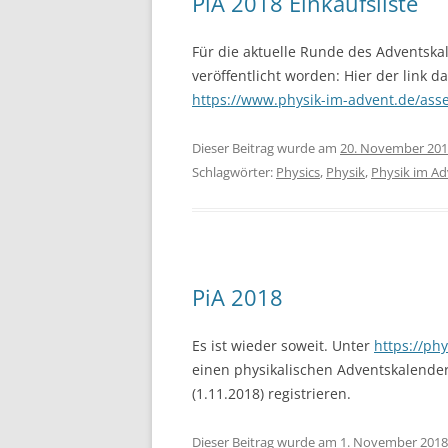
PiA 2018 Einkaufsliste
Für die aktuelle Runde des Adventskal
veröffentlicht worden: Hier der link da
https://www.physik-im-advent.de/asset
Dieser Beitrag wurde am
20. November 20
Schlagwörter:
Physics
,
Physik
,
Physik im A
PiA 2018
Es ist wieder soweit. Unter
https://ph
einen physikalischen Adventskalender
(1.11.2018) registrieren.
Dieser Beitrag wurde am
1. November 2018