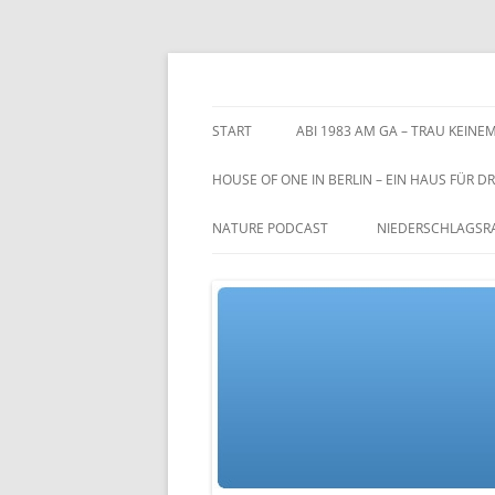
Zum
Inhalt
springen
TGs blog
START
ABI 1983 AM GA – TRAU KEINEM
HOUSE OF ONE IN BERLIN – EIN HAUS FÜR DR
NATURE PODCAST
NIEDERSCHLAGSR