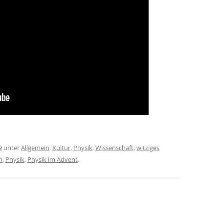
9
unter
Allgemein
,
Kultur
,
Physik
,
Wissenschaft
,
witziges
n
,
Physik
,
Physik im Advent
.