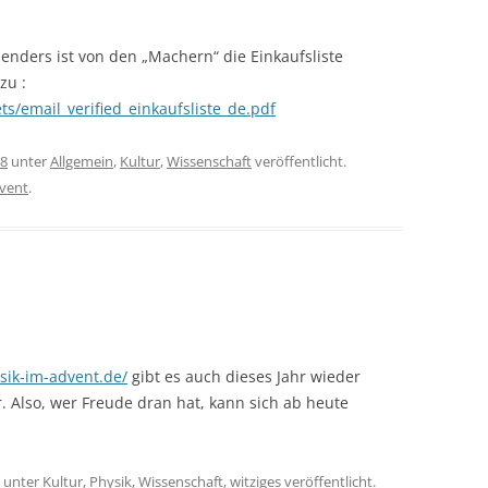
enders ist von den „Machern“ die Einkaufsliste
zu :
s/email_verified_einkaufsliste_de.pdf
18
unter
Allgemein
,
Kultur
,
Wissenschaft
veröffentlicht.
dvent
.
ysik-im-advent.de/
gibt es auch dieses Jahr wieder
. Also, wer Freude dran hat, kann sich ab heute
unter
Kultur
,
Physik
,
Wissenschaft
,
witziges
veröffentlicht.