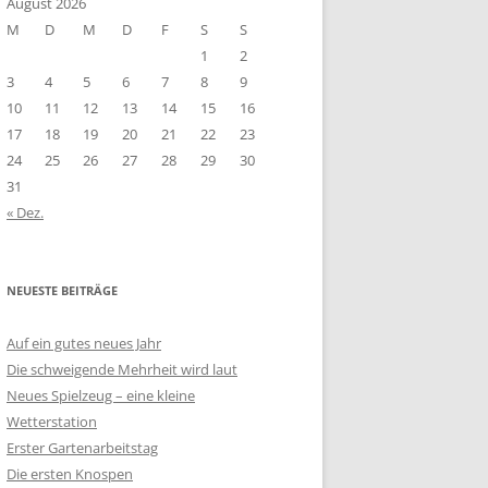
August 2026
M
D
M
D
F
S
S
1
2
3
4
5
6
7
8
9
10
11
12
13
14
15
16
17
18
19
20
21
22
23
24
25
26
27
28
29
30
31
« Dez.
NEUESTE BEITRÄGE
Auf ein gutes neues Jahr
Die schweigende Mehrheit wird laut
Neues Spielzeug – eine kleine
Wetterstation
Erster Gartenarbeitstag
Die ersten Knospen