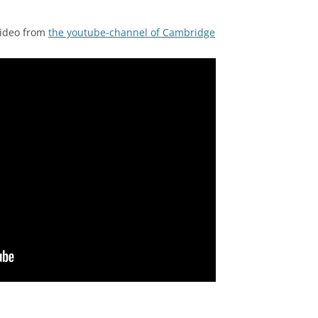
video from
the youtube-channel of Cambridge