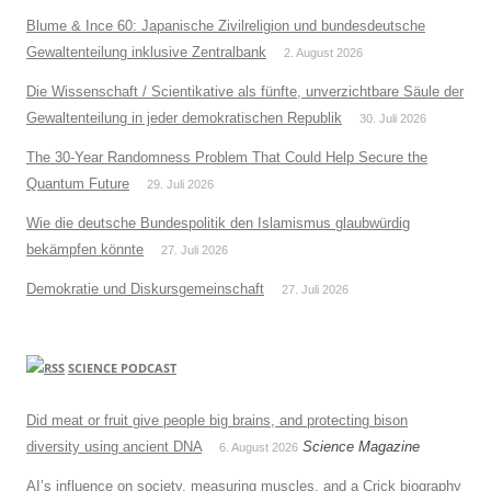
Blume & Ince 60: Japanische Zivilreligion und bundesdeutsche
Gewaltenteilung inklusive Zentralbank
2. August 2026
Die Wissenschaft / Scientikative als fünfte, unverzichtbare Säule der
Gewaltenteilung in jeder demokratischen Republik
30. Juli 2026
The 30-Year Randomness Problem That Could Help Secure the
Quantum Future
29. Juli 2026
Wie die deutsche Bundespolitik den Islamismus glaubwürdig
bekämpfen könnte
27. Juli 2026
Demokratie und Diskursgemeinschaft
27. Juli 2026
SCIENCE PODCAST
Did meat or fruit give people big brains, and protecting bison
diversity using ancient DNA
Science Magazine
6. August 2026
AI’s influence on society, measuring muscles, and a Crick biography