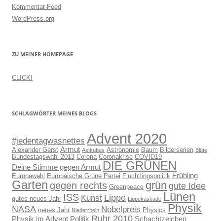
Kommentar-Feed
WordPress.org
ZU MEINER HOMEPAGE
CLICK!
SCHLAGWÖRTER MEINES BLOGS
Advent 2020
#jedentagwasnettes
Armut
Alexander Gerst
Astronomie
Baum
Bilderserien
Astkubus
Blüte
Bundestagswahl 2013
Corona
Coronakrise
COVID19
DIE GRÜNEN
Deine Stimme gegen Armut
Frühling
Europawahl
Europäische Grüne Partei
Flüchtlingspolitik
Garten
grün
gegen rechts
gute Idee
Greenpeace
Lünen
ISS
Lippe
Kunst
gutes neues Jahr
Lippekaskade
Physik
NASA
Nobelpreis
neues Jahr
Physics
Niederrhein
Ruhr 2010
Physik im Advent
Politik
Schachtzeichen