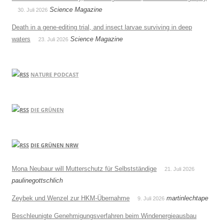
Science Magazine
30. Juli 2026
Death in a gene-editing trial, and insect larvae surviving in deep
waters
Science Magazine
23. Juli 2026
NATURE PODCAST
DIE GRÜNEN
DIE GRÜNEN NRW
Mona Neubaur will Mutterschutz für Selbstständige
21. Juli 2026
paulinegottschlich
Zeybek und Wenzel zur HKM-Übernahme
martinlechtape
9. Juli 2026
Beschleunigte Genehmigungsverfahren beim Windenergieausbau