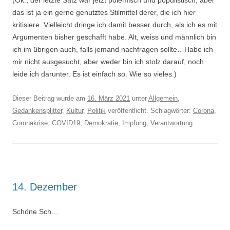
(Ok., der letzte Satz war jetzt polemisch und populistisch, aber
das ist ja ein gerne genutztes Stilmittel derer, die ich hier
kritisiere. Vielleicht dringe ich damit besser durch, als ich es mit
Argumenten bisher geschafft habe. Alt, weiss und männlich bin
ich im übrigen auch, falls jemand nachfragen sollte…Habe ich
mir nicht ausgesucht, aber weder bin ich stolz darauf, noch
leide ich darunter. Es ist einfach so. Wie so vieles.)
Dieser Beitrag wurde am
16. März 2021
unter
Allgemein
,
Gedankensplitter
,
Kultur
,
Politik
veröffentlicht. Schlagwörter:
Corona
,
Coronakrise
,
COVID19
,
Demokratie
,
Impfung
,
Verantwortung
.
14. Dezember
Schöne Sch…