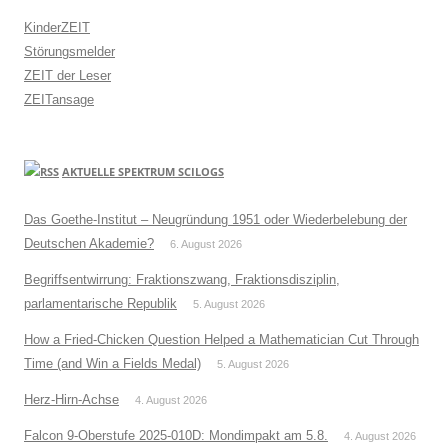
KinderZEIT
Störungsmelder
ZEIT der Leser
ZEITansage
AKTUELLE SPEKTRUM SCILOGS
Das Goethe-Institut – Neugründung 1951 oder Wiederbelebung der
Deutschen Akademie?
6. August 2026
Begriffsentwirrung: Fraktionszwang, Fraktionsdisziplin,
parlamentarische Republik
5. August 2026
How a Fried-Chicken Question Helped a Mathematician Cut Through
Time (and Win a Fields Medal)
5. August 2026
Herz-Hirn-Achse
4. August 2026
Falcon 9-Oberstufe 2025-010D: Mondimpakt am 5.8.
4. August 2026