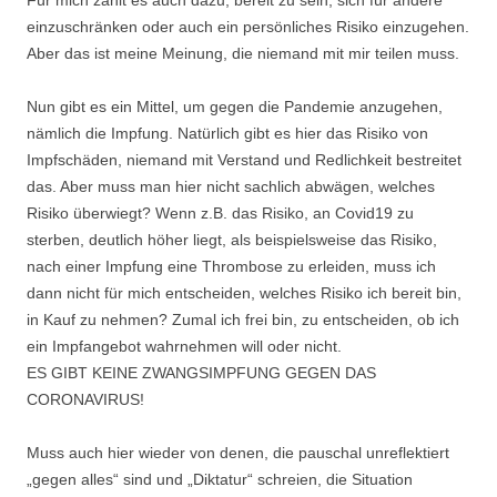
Für mich zählt es auch dazu, bereit zu sein, sich für andere
einzuschränken oder auch ein persönliches Risiko einzugehen.
Aber das ist meine Meinung, die niemand mit mir teilen muss.
Nun gibt es ein Mittel, um gegen die Pandemie anzugehen,
nämlich die Impfung. Natürlich gibt es hier das Risiko von
Impfschäden, niemand mit Verstand und Redlichkeit bestreitet
das. Aber muss man hier nicht sachlich abwägen, welches
Risiko überwiegt? Wenn z.B. das Risiko, an Covid19 zu
sterben, deutlich höher liegt, als beispielsweise das Risiko,
nach einer Impfung eine Thrombose zu erleiden, muss ich
dann nicht für mich entscheiden, welches Risiko ich bereit bin,
in Kauf zu nehmen? Zumal ich frei bin, zu entscheiden, ob ich
ein Impfangebot wahrnehmen will oder nicht.
ES GIBT KEINE ZWANGSIMPFUNG GEGEN DAS
CORONAVIRUS!
Muss auch hier wieder von denen, die pauschal unreflektiert
„gegen alles“ sind und „Diktatur“ schreien, die Situation