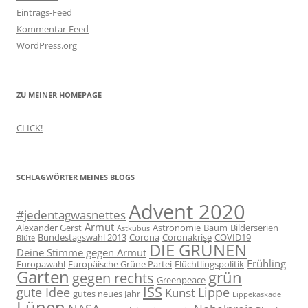
Eintrags-Feed
Kommentar-Feed
WordPress.org
ZU MEINER HOMEPAGE
CLICK!
SCHLAGWÖRTER MEINES BLOGS
Advent 2020
#jedentagwasnettes
Armut
Alexander Gerst
Astronomie
Baum
Bilderserien
Astkubus
Bundestagswahl 2013
Corona
Coronakrise
COVID19
Blüte
DIE GRÜNEN
Deine Stimme gegen Armut
Frühling
Europawahl
Europäische Grüne Partei
Flüchtlingspolitik
Garten
grün
gegen rechts
Greenpeace
ISS
gute Idee
Lippe
Kunst
gutes neues Jahr
Lippekaskade
Lünen