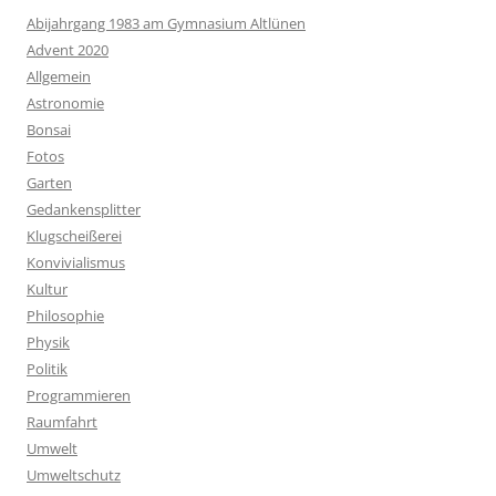
Abijahrgang 1983 am Gymnasium Altlünen
Advent 2020
Allgemein
Astronomie
Bonsai
Fotos
Garten
Gedankensplitter
Klugscheißerei
Konvivialismus
Kultur
Philosophie
Physik
Politik
Programmieren
Raumfahrt
Umwelt
Umweltschutz