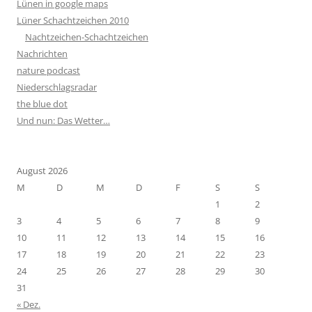
Lünen in google maps
Lüner Schachtzeichen 2010
Nachtzeichen-Schachtzeichen
Nachrichten
nature podcast
Niederschlagsradar
the blue dot
Und nun: Das Wetter…
August 2026
M
D
M
D
F
S
S
1
2
3
4
5
6
7
8
9
10
11
12
13
14
15
16
17
18
19
20
21
22
23
24
25
26
27
28
29
30
31
« Dez.