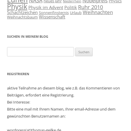
NASA
Nobelpreis
neues Jahr
Physics
Niederrhein
Physik
Ruhr 2010
Physik im Advent
Politik
Weihnachten
Schachtzeichen
Sonnenfinsternis
Urlaub
Wissenschaft
Weihnachtsbaum
SUCHEN IN MEINEM BLOG
Suchen
nach:
REGISTRIEREN
aktive Teilnahme an diesem blog, wie z.B. das Kommentieren von
Beiträgen, erfordert eine Registrierung.
Bei Interesse:
Bitte eine mail mit Ihrem Namen, Ihrer email-Adresse und dem
gewünschten Benutzernamen an:
wordpress(at)thomas-geilke.de