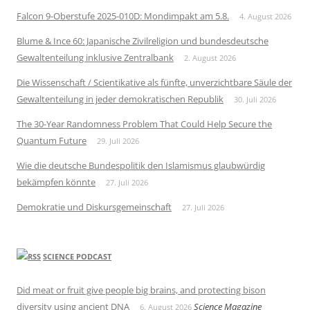
Falcon 9-Oberstufe 2025-010D: Mondimpakt am 5.8.
4. August 2026
Blume & Ince 60: Japanische Zivilreligion und bundesdeutsche
Gewaltenteilung inklusive Zentralbank
2. August 2026
Die Wissenschaft / Scientikative als fünfte, unverzichtbare Säule der
Gewaltenteilung in jeder demokratischen Republik
30. Juli 2026
The 30-Year Randomness Problem That Could Help Secure the
Quantum Future
29. Juli 2026
Wie die deutsche Bundespolitik den Islamismus glaubwürdig
bekämpfen könnte
27. Juli 2026
Demokratie und Diskursgemeinschaft
27. Juli 2026
SCIENCE PODCAST
Did meat or fruit give people big brains, and protecting bison
diversity using ancient DNA
Science Magazine
6. August 2026