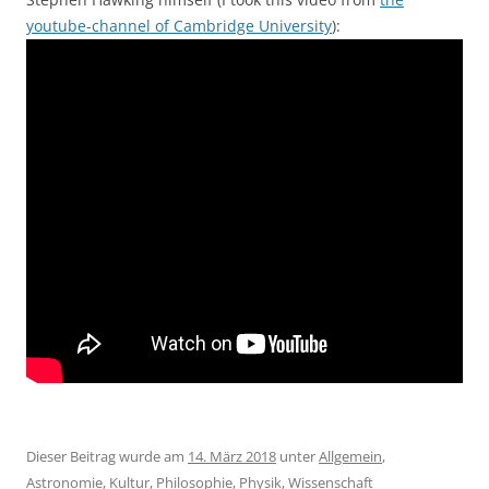
youtube-channel of Cambridge University
):
Dieser Beitrag wurde am
14. März 2018
unter
Allgemein
,
Astronomie
,
Kultur
,
Philosophie
,
Physik
,
Wissenschaft