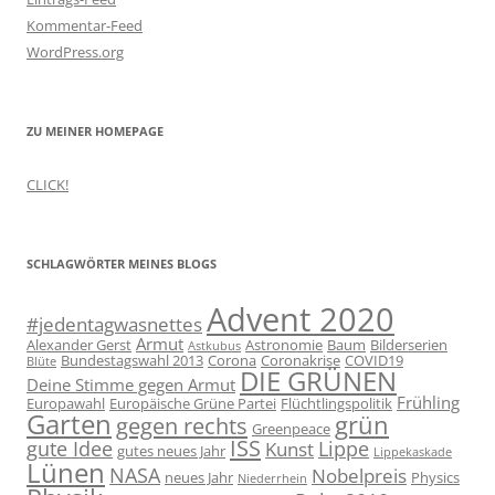
Kommentar-Feed
WordPress.org
ZU MEINER HOMEPAGE
CLICK!
SCHLAGWÖRTER MEINES BLOGS
Advent 2020
#jedentagwasnettes
Armut
Alexander Gerst
Astronomie
Baum
Bilderserien
Astkubus
Bundestagswahl 2013
Corona
Coronakrise
COVID19
Blüte
DIE GRÜNEN
Deine Stimme gegen Armut
Frühling
Europawahl
Europäische Grüne Partei
Flüchtlingspolitik
Garten
grün
gegen rechts
Greenpeace
ISS
gute Idee
Lippe
Kunst
gutes neues Jahr
Lippekaskade
Lünen
NASA
Nobelpreis
neues Jahr
Physics
Niederrhein