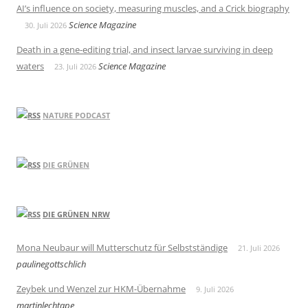
AI’s influence on society, measuring muscles, and a Crick biography
Science Magazine
30. Juli 2026
Death in a gene-editing trial, and insect larvae surviving in deep
waters
Science Magazine
23. Juli 2026
NATURE PODCAST
DIE GRÜNEN
DIE GRÜNEN NRW
Mona Neubaur will Mutterschutz für Selbstständige
21. Juli 2026
paulinegottschlich
Zeybek und Wenzel zur HKM-Übernahme
9. Juli 2026
martinlechtape