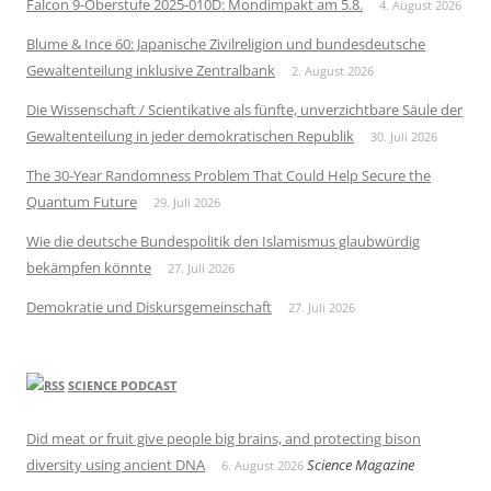
Falcon 9-Oberstufe 2025-010D: Mondimpakt am 5.8.
4. August 2026
Blume & Ince 60: Japanische Zivilreligion und bundesdeutsche
Gewaltenteilung inklusive Zentralbank
2. August 2026
Die Wissenschaft / Scientikative als fünfte, unverzichtbare Säule der
Gewaltenteilung in jeder demokratischen Republik
30. Juli 2026
The 30-Year Randomness Problem That Could Help Secure the
Quantum Future
29. Juli 2026
Wie die deutsche Bundespolitik den Islamismus glaubwürdig
bekämpfen könnte
27. Juli 2026
Demokratie und Diskursgemeinschaft
27. Juli 2026
SCIENCE PODCAST
Did meat or fruit give people big brains, and protecting bison
diversity using ancient DNA
Science Magazine
6. August 2026