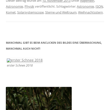
Dieser Beitrag wurde am
10. November 2013
unter
Allgemein
,
Astronomie
,
Physik
veröffentlicht. Schlagwörter:
Astronomie
,
ISON
,
Komet
,
Solarsystemscope
,
Sterne und Weltraum
,
Weihnachtsstern
.
MANCHMAL GIBT ES BEIM ANCLICKEN DES BILDES EINE ÜBERRASCHUNG,
MANCHMAL AUCH NICHT!
erster Schnee 2018