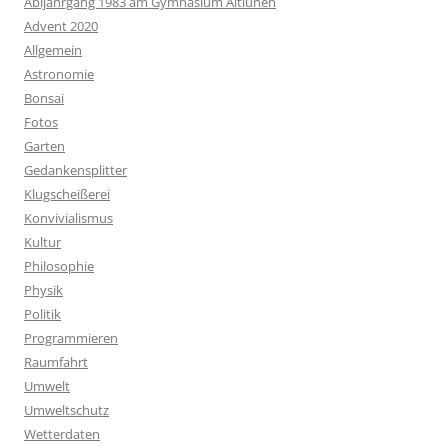
Abijahrgang 1983 am Gymnasium Altlünen
Advent 2020
Allgemein
Astronomie
Bonsai
Fotos
Garten
Gedankensplitter
Klugscheißerei
Konvivialismus
Kultur
Philosophie
Physik
Politik
Programmieren
Raumfahrt
Umwelt
Umweltschutz
Wetterdaten