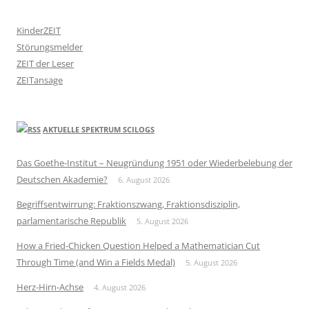
KinderZEIT
Störungsmelder
ZEIT der Leser
ZEITansage
AKTUELLE SPEKTRUM SCILOGS
Das Goethe-Institut – Neugründung 1951 oder Wiederbelebung der
Deutschen Akademie?
6. August 2026
Begriffsentwirrung: Fraktionszwang, Fraktionsdisziplin,
parlamentarische Republik
5. August 2026
How a Fried-Chicken Question Helped a Mathematician Cut
Through Time (and Win a Fields Medal)
5. August 2026
Herz-Hirn-Achse
4. August 2026