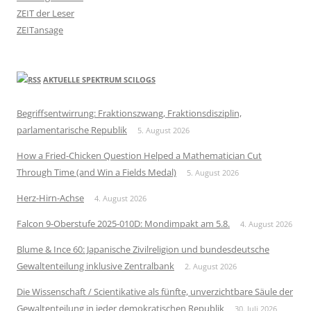
ZEIT der Leser
ZEITansage
AKTUELLE SPEKTRUM SCILOGS
Begriffsentwirrung: Fraktionszwang, Fraktionsdisziplin,
parlamentarische Republik
5. August 2026
How a Fried-Chicken Question Helped a Mathematician Cut
Through Time (and Win a Fields Medal)
5. August 2026
Herz-Hirn-Achse
4. August 2026
Falcon 9-Oberstufe 2025-010D: Mondimpakt am 5.8.
4. August 2026
Blume & Ince 60: Japanische Zivilreligion und bundesdeutsche
Gewaltenteilung inklusive Zentralbank
2. August 2026
Die Wissenschaft / Scientikative als fünfte, unverzichtbare Säule der
Gewaltenteilung in jeder demokratischen Republik
30. Juli 2026