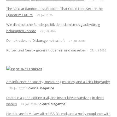
The 30-Year Randomness Problem That Could Help Secure the
Quantum Future
29. Juli 2026
Wie die deutsche Bundespolitik den Islamismus glaubwürdig
bekämpfen könnte
27. Juli 2026
Demokratie und Diskursgemeinschaft
27. Juli 2026
Körper und Geist – getrennt oder ein und dasselbe?
27. Juli 2026
SCIENCE PODCAST
AI’s influence on society, measuring muscles, and a Crick biography
30. Juli 2026
Science Magazine
Death in a gene-editing trial, and insect larvae surviving in deep
waters
23. Juli 2026
Science Magazine
Health care in Malawi after USAID’s end, and a rocky exoplanet with