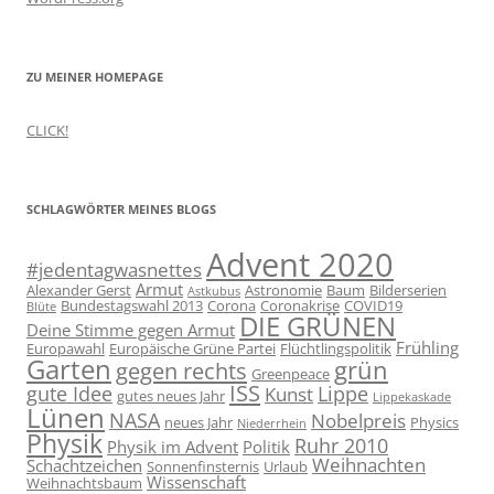
ZU MEINER HOMEPAGE
CLICK!
SCHLAGWÖRTER MEINES BLOGS
Advent 2020
#jedentagwasnettes
Armut
Alexander Gerst
Astronomie
Baum
Bilderserien
Astkubus
Bundestagswahl 2013
Corona
Coronakrise
COVID19
Blüte
DIE GRÜNEN
Deine Stimme gegen Armut
Frühling
Europawahl
Europäische Grüne Partei
Flüchtlingspolitik
Garten
grün
gegen rechts
Greenpeace
ISS
gute Idee
Lippe
Kunst
gutes neues Jahr
Lippekaskade
Lünen
NASA
Nobelpreis
neues Jahr
Physics
Niederrhein
Physik
Ruhr 2010
Physik im Advent
Politik
Weihnachten
Schachtzeichen
Sonnenfinsternis
Urlaub
Wissenschaft
Weihnachtsbaum