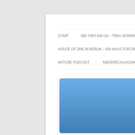
Zum
Inhalt
springen
TGs blog
START
ABI 1983 AM GA – TRAU KEINEM
HOUSE OF ONE IN BERLIN – EIN HAUS FÜR DR
NATURE PODCAST
NIEDERSCHLAGSR