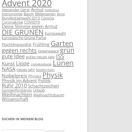
Advent 2020
Armut
Alexander Gerst
Astkubus
Astronomie
Baum
Bilderserien
Blüte
Bundestagswahl 2013
Corona
Coronakrise
COVID19
Deine Stimme gegen Armut
DIE GRÜNEN
Europawahl
Europäische Grüne Partei
Garten
Frühling
Flüchtlingspolitik
grün
gegen rechts
Greenpeace
ISS
gute Idee
gutes neues Jahr
Lünen
Lippe
Kunst
Lippekaskade
NASA
neues Jahr
Niederrhein
Physik
Nobelpreis
Physics
Physik im Advent
Politik
Ruhr 2010
Schachtzeichen
Sonnenfinsternis
Urlaub
Weihnachten
Weihnachtsbaum
Wissenschaft
SUCHEN IN MEINEM BLOG