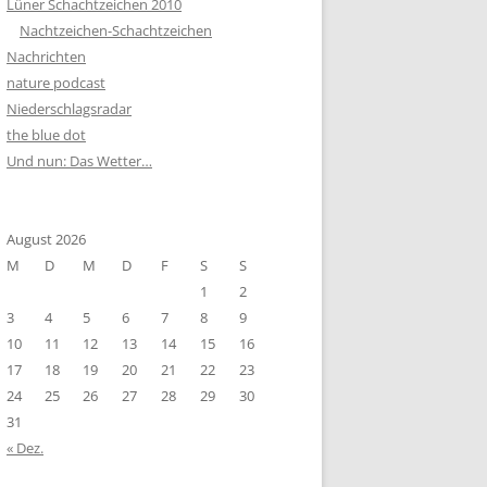
Lüner Schachtzeichen 2010
Nachtzeichen-Schachtzeichen
Nachrichten
nature podcast
Niederschlagsradar
the blue dot
Und nun: Das Wetter…
August 2026
M
D
M
D
F
S
S
1
2
3
4
5
6
7
8
9
10
11
12
13
14
15
16
17
18
19
20
21
22
23
24
25
26
27
28
29
30
31
« Dez.