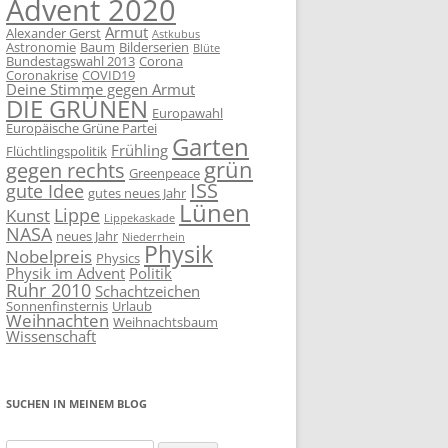
Advent 2020
Armut
Alexander Gerst
Astkubus
Astronomie
Baum
Bilderserien
Blüte
Bundestagswahl 2013
Corona
Coronakrise
COVID19
Deine Stimme gegen Armut
DIE GRÜNEN
Europawahl
Europäische Grüne Partei
Garten
Frühling
Flüchtlingspolitik
grün
gegen rechts
Greenpeace
ISS
gute Idee
gutes neues Jahr
Lünen
Lippe
Kunst
Lippekaskade
NASA
neues Jahr
Niederrhein
Physik
Nobelpreis
Physics
Physik im Advent
Politik
Ruhr 2010
Schachtzeichen
Sonnenfinsternis
Urlaub
Weihnachten
Weihnachtsbaum
Wissenschaft
SUCHEN IN MEINEM BLOG