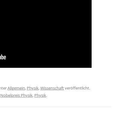
nter
Allgemein
,
Physik
,
Wissenschaft
veröffentlicht.
,
Nobelpreis Physik
,
Physik
.