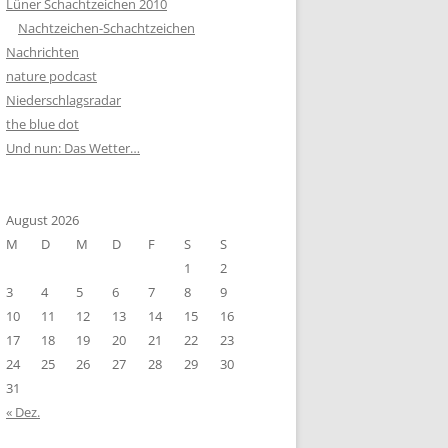
Lüner Schachtzeichen 2010
Nachtzeichen-Schachtzeichen
Nachrichten
nature podcast
Niederschlagsradar
the blue dot
Und nun: Das Wetter…
August 2026
M
D
M
D
F
S
S
1
2
3
4
5
6
7
8
9
10
11
12
13
14
15
16
17
18
19
20
21
22
23
24
25
26
27
28
29
30
31
« Dez.