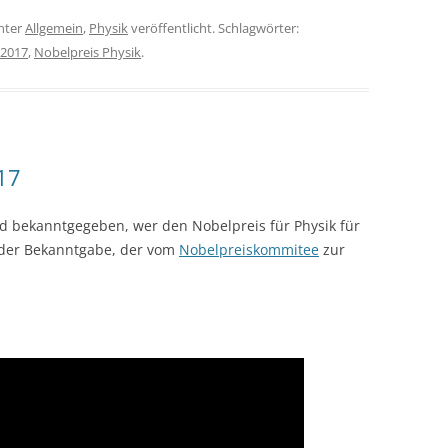
nter
Allgemein
,
Physik
veröffentlicht. Schlagwörter:
 2017
,
Nobelpreis Physik
.
17
ird bekanntgegeben, wer den Nobelpreis für Physik für
m der Bekanntgabe, der vom
Nobelpreiskommitee
zur