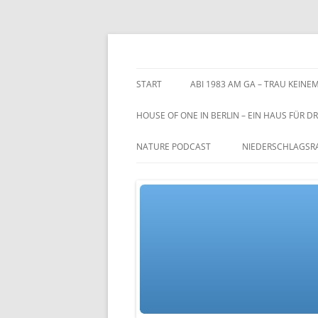
Zum
Inhalt
springen
TGs blog
START
ABI 1983 AM GA – TRAU KEINEM
HOUSE OF ONE IN BERLIN – EIN HAUS FÜR DR
NATURE PODCAST
NIEDERSCHLAGSR