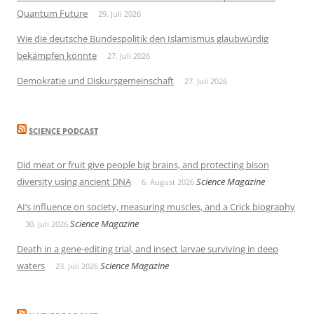
Quantum Future
29. Juli 2026
Wie die deutsche Bundespolitik den Islamismus glaubwürdig
bekämpfen könnte
27. Juli 2026
Demokratie und Diskursgemeinschaft
27. Juli 2026
SCIENCE PODCAST
Did meat or fruit give people big brains, and protecting bison
diversity using ancient DNA
Science Magazine
6. August 2026
AI’s influence on society, measuring muscles, and a Crick biography
Science Magazine
30. Juli 2026
Death in a gene-editing trial, and insect larvae surviving in deep
waters
Science Magazine
23. Juli 2026