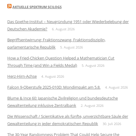
AKTUELLE SPEKTRUM SCILOGS
Das Goethe-Institut – Neugründung 1951 oder Wiederbelebung der
Deutschen Akademie?
6. August 2026
Begriffsentwirrung: Fraktionszwang, Fraktionsdisziplin,
parlamentarische Republik
5. August 2026
How a Fried-Chicken Question Helped a Mathematician Cut
Through Time (and Win a Fields Medal)
5. August 2026
Herz-Hirn-Achse
4. August 2026
Falcon 9-Oberstufe 2025-010D: Mondimpakt am 5.8.
4. August 2026
Blume & Ince 60: Japanische Zivilreligion und bundesdeutsche
Gewaltenteilung inklusive Zentralbank
2. August 2026
Die Wissenschaft / Scientikative als fünfte, unverzichtbare Säule der
Gewaltenteilung in jeder demokratischen Republik
30. Juli 2026
The 30-Year Randomness Problem That Could Help Secure the