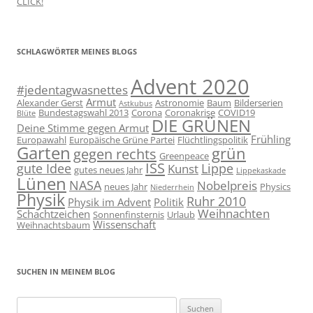
CLICK!
SCHLAGWÖRTER MEINES BLOGS
Advent 2020
#jedentagwasnettes
Armut
Alexander Gerst
Astronomie
Baum
Bilderserien
Astkubus
Bundestagswahl 2013
Corona
Coronakrise
COVID19
Blüte
DIE GRÜNEN
Deine Stimme gegen Armut
Frühling
Europawahl
Europäische Grüne Partei
Flüchtlingspolitik
Garten
grün
gegen rechts
Greenpeace
ISS
gute Idee
Lippe
Kunst
gutes neues Jahr
Lippekaskade
Lünen
NASA
Nobelpreis
neues Jahr
Physics
Niederrhein
Physik
Ruhr 2010
Physik im Advent
Politik
Weihnachten
Schachtzeichen
Sonnenfinsternis
Urlaub
Wissenschaft
Weihnachtsbaum
SUCHEN IN MEINEM BLOG
Suchen