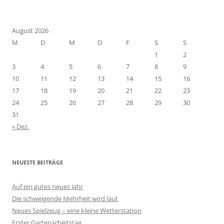
August 2026
M
D
M
D
F
S
S
1
2
3
4
5
6
7
8
9
10
11
12
13
14
15
16
17
18
19
20
21
22
23
24
25
26
27
28
29
30
31
« Dez.
NEUESTE BEITRÄGE
Auf ein gutes neues Jahr
Die schweigende Mehrheit wird laut
Neues Spielzeug – eine kleine Wetterstation
Erster Gartenarbeitstag