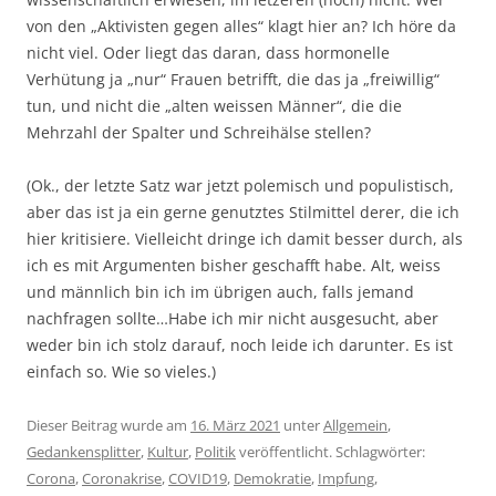
von den „Aktivisten gegen alles“ klagt hier an? Ich höre da
nicht viel. Oder liegt das daran, dass hormonelle
Verhütung ja „nur“ Frauen betrifft, die das ja „freiwillig“
tun, und nicht die „alten weissen Männer“, die die
Mehrzahl der Spalter und Schreihälse stellen?
(Ok., der letzte Satz war jetzt polemisch und populistisch,
aber das ist ja ein gerne genutztes Stilmittel derer, die ich
hier kritisiere. Vielleicht dringe ich damit besser durch, als
ich es mit Argumenten bisher geschafft habe. Alt, weiss
und männlich bin ich im übrigen auch, falls jemand
nachfragen sollte…Habe ich mir nicht ausgesucht, aber
weder bin ich stolz darauf, noch leide ich darunter. Es ist
einfach so. Wie so vieles.)
Dieser Beitrag wurde am
16. März 2021
unter
Allgemein
,
Gedankensplitter
,
Kultur
,
Politik
veröffentlicht. Schlagwörter:
Corona
,
Coronakrise
,
COVID19
,
Demokratie
,
Impfung
,