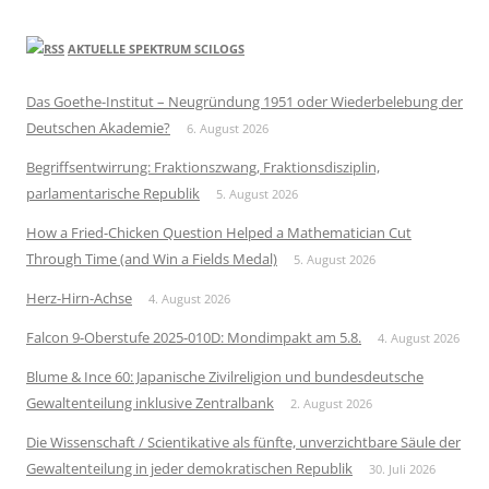
AKTUELLE SPEKTRUM SCILOGS
Das Goethe-Institut – Neugründung 1951 oder Wiederbelebung der
Deutschen Akademie?
6. August 2026
Begriffsentwirrung: Fraktionszwang, Fraktionsdisziplin,
parlamentarische Republik
5. August 2026
How a Fried-Chicken Question Helped a Mathematician Cut
Through Time (and Win a Fields Medal)
5. August 2026
Herz-Hirn-Achse
4. August 2026
Falcon 9-Oberstufe 2025-010D: Mondimpakt am 5.8.
4. August 2026
Blume & Ince 60: Japanische Zivilreligion und bundesdeutsche
Gewaltenteilung inklusive Zentralbank
2. August 2026
Die Wissenschaft / Scientikative als fünfte, unverzichtbare Säule der
Gewaltenteilung in jeder demokratischen Republik
30. Juli 2026