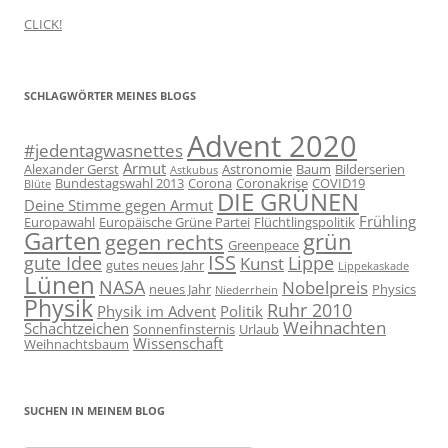
CLICK!
SCHLAGWÖRTER MEINES BLOGS
Advent 2020
#jedentagwasnettes
Armut
Alexander Gerst
Astronomie
Baum
Bilderserien
Astkubus
Bundestagswahl 2013
Corona
Coronakrise
COVID19
Blüte
DIE GRÜNEN
Deine Stimme gegen Armut
Frühling
Europawahl
Europäische Grüne Partei
Flüchtlingspolitik
Garten
grün
gegen rechts
Greenpeace
ISS
gute Idee
Lippe
Kunst
gutes neues Jahr
Lippekaskade
Lünen
NASA
Nobelpreis
neues Jahr
Physics
Niederrhein
Physik
Ruhr 2010
Physik im Advent
Politik
Weihnachten
Schachtzeichen
Sonnenfinsternis
Urlaub
Wissenschaft
Weihnachtsbaum
SUCHEN IN MEINEM BLOG