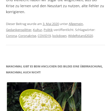
Krise zu lernen und den Neustart zu nutzen, alte Fehler zu
korrigieren.
Dieser Beitrag wurde am
3. Mai 2020
unter
Allgemein
,
Gedankensplitter
,
Kultur
,
Politik
veröffentlicht. Schlagwörter:
Corona
,
Coronakrise
,
COVID19
,
lockdown
,
WideRstand2020
.
MANCHMAL GIBT ES BEIM ANCLICKEN DES BILDES EINE ÜBERRASCHUNG,
MANCHMAL AUCH NICHT!