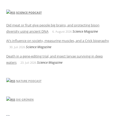
SCIENCE PODCAST
Did meat or fruit give people big brains, and protecting bison
diversity using ancient DNA
Science Magazine
6. August 2026
AI’s influence on society, measuring muscles, and a Crick biography
Science Magazine
30. Juli 2026
Death in a gene-editing trial, and insect larvae surviving in deep
waters
Science Magazine
23. Juli 2026
NATURE PODCAST
DIE GRÜNEN