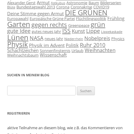
Armut
Alexander Gerst
Astronomie
Baum
Bilderserien
Astkubus
Bundestagswahl 2013
Corona
Coronakrise
COVID19
Blüte
DIE GRÜNEN
Deine Stimme gegen Armut
Frühling
Europawahl
Europäische Grüne Partei
Flüchtlingspolitik
Garten
grün
gegen rechts
Greenpeace
ISS
gute Idee
Lippe
Kunst
gutes neues Jahr
Lippekaskade
Lünen
NASA
Nobelpreis
neues Jahr
Physics
Niederrhein
Physik
Ruhr 2010
Physik im Advent
Politik
Weihnachten
Schachtzeichen
Sonnenfinsternis
Urlaub
Wissenschaft
Weihnachtsbaum
SUCHEN IN MEINEM BLOG
Suchen
nach:
REGISTRIEREN
aktive Teilnahme an diesem blog, wie z.B. das Kommentieren von