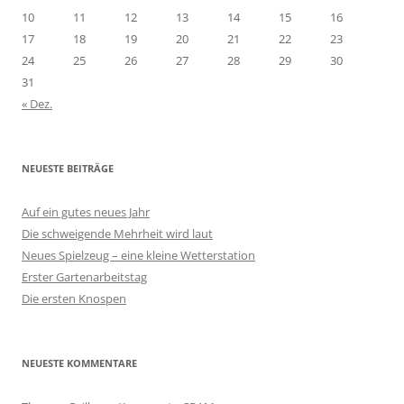
10
11
12
13
14
15
16
17
18
19
20
21
22
23
24
25
26
27
28
29
30
31
« Dez.
NEUESTE BEITRÄGE
Auf ein gutes neues Jahr
Die schweigende Mehrheit wird laut
Neues Spielzeug – eine kleine Wetterstation
Erster Gartenarbeitstag
Die ersten Knospen
NEUESTE KOMMENTARE