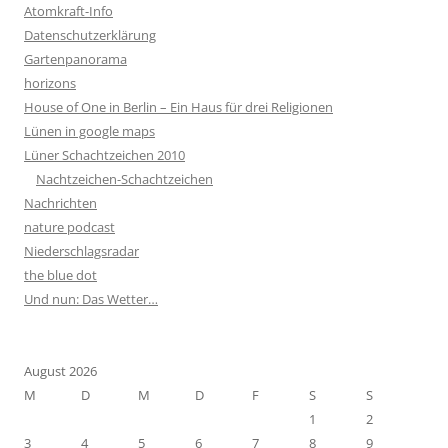
Atomkraft-Info
Datenschutzerklärung
Gartenpanorama
horizons
House of One in Berlin – Ein Haus für drei Religionen
Lünen in google maps
Lüner Schachtzeichen 2010
Nachtzeichen-Schachtzeichen
Nachrichten
nature podcast
Niederschlagsradar
the blue dot
Und nun: Das Wetter…
August 2026
M
D
M
D
F
S
S
1
2
3
4
5
6
7
8
9