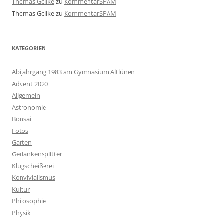
Thomas Geilke
zu
KommentarSPAM
Thomas Geilke
zu
KommentarSPAM
KATEGORIEN
Abijahrgang 1983 am Gymnasium Altlünen
Advent 2020
Allgemein
Astronomie
Bonsai
Fotos
Garten
Gedankensplitter
Klugscheißerei
Konvivialismus
Kultur
Philosophie
Physik