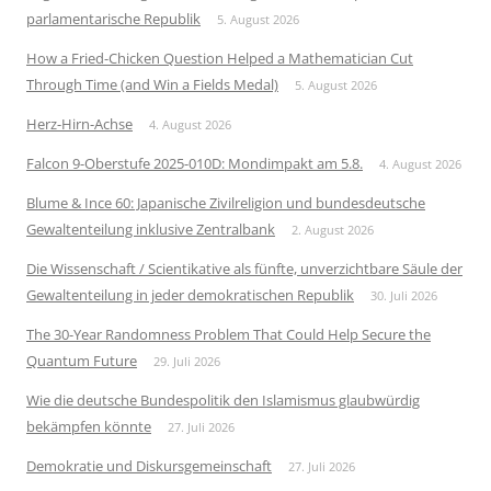
parlamentarische Republik
5. August 2026
How a Fried-Chicken Question Helped a Mathematician Cut
Through Time (and Win a Fields Medal)
5. August 2026
Herz-Hirn-Achse
4. August 2026
Falcon 9-Oberstufe 2025-010D: Mondimpakt am 5.8.
4. August 2026
Blume & Ince 60: Japanische Zivilreligion und bundesdeutsche
Gewaltenteilung inklusive Zentralbank
2. August 2026
Die Wissenschaft / Scientikative als fünfte, unverzichtbare Säule der
Gewaltenteilung in jeder demokratischen Republik
30. Juli 2026
The 30-Year Randomness Problem That Could Help Secure the
Quantum Future
29. Juli 2026
Wie die deutsche Bundespolitik den Islamismus glaubwürdig
bekämpfen könnte
27. Juli 2026
Demokratie und Diskursgemeinschaft
27. Juli 2026