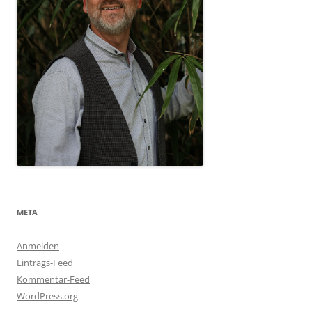
META
Anmelden
Eintrags-Feed
Kommentar-Feed
WordPress.org