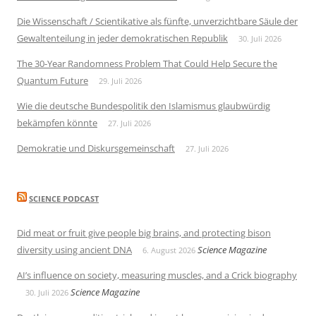
Die Wissenschaft / Scientikative als fünfte, unverzichtbare Säule der
Gewaltenteilung in jeder demokratischen Republik
30. Juli 2026
The 30-Year Randomness Problem That Could Help Secure the
Quantum Future
29. Juli 2026
Wie die deutsche Bundespolitik den Islamismus glaubwürdig
bekämpfen könnte
27. Juli 2026
Demokratie und Diskursgemeinschaft
27. Juli 2026
SCIENCE PODCAST
Did meat or fruit give people big brains, and protecting bison
diversity using ancient DNA
Science Magazine
6. August 2026
AI’s influence on society, measuring muscles, and a Crick biography
Science Magazine
30. Juli 2026