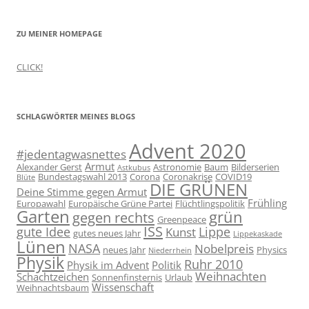
ZU MEINER HOMEPAGE
CLICK!
SCHLAGWÖRTER MEINES BLOGS
Advent 2020
#jedentagwasnettes
Armut
Alexander Gerst
Astronomie
Baum
Bilderserien
Astkubus
Bundestagswahl 2013
Corona
Coronakrise
COVID19
Blüte
DIE GRÜNEN
Deine Stimme gegen Armut
Frühling
Europawahl
Europäische Grüne Partei
Flüchtlingspolitik
Garten
grün
gegen rechts
Greenpeace
ISS
gute Idee
Lippe
Kunst
gutes neues Jahr
Lippekaskade
Lünen
NASA
Nobelpreis
neues Jahr
Physics
Niederrhein
Physik
Ruhr 2010
Physik im Advent
Politik
Weihnachten
Schachtzeichen
Sonnenfinsternis
Urlaub
Wissenschaft
Weihnachtsbaum