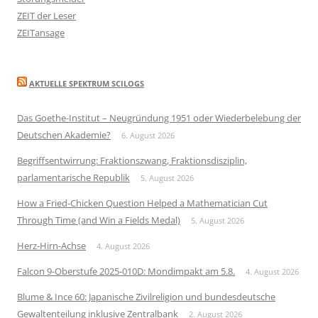
ZEIT der Leser
ZEITansage
AKTUELLE SPEKTRUM SCILOGS
Das Goethe-Institut – Neugründung 1951 oder Wiederbelebung der
Deutschen Akademie?
6. August 2026
Begriffsentwirrung: Fraktionszwang, Fraktionsdisziplin,
parlamentarische Republik
5. August 2026
How a Fried-Chicken Question Helped a Mathematician Cut
Through Time (and Win a Fields Medal)
5. August 2026
Herz-Hirn-Achse
4. August 2026
Falcon 9-Oberstufe 2025-010D: Mondimpakt am 5.8.
4. August 2026
Blume & Ince 60: Japanische Zivilreligion und bundesdeutsche
Gewaltenteilung inklusive Zentralbank
2. August 2026