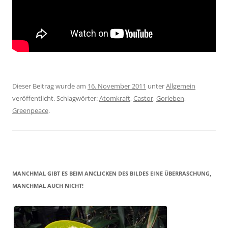
Dieser Beitrag wurde am
16. November 2011
unter
Allgemein
veröffentlicht. Schlagwörter:
Atomkraft
,
Castor
,
Gorleben
,
Greenpeace
.
MANCHMAL GIBT ES BEIM ANCLICKEN DES BILDES EINE ÜBERRASCHUNG,
MANCHMAL AUCH NICHT!