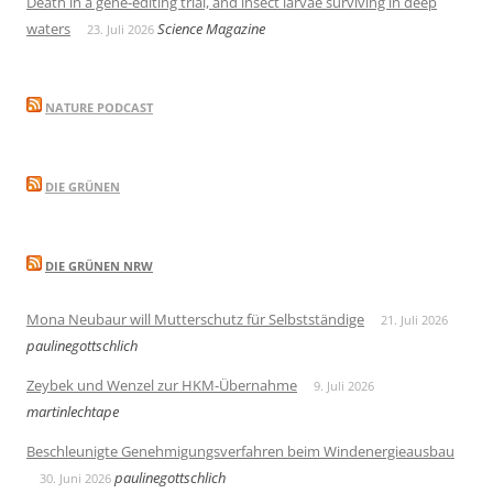
Death in a gene-editing trial, and insect larvae surviving in deep
waters
Science Magazine
23. Juli 2026
NATURE PODCAST
DIE GRÜNEN
DIE GRÜNEN NRW
Mona Neubaur will Mutterschutz für Selbstständige
21. Juli 2026
paulinegottschlich
Zeybek und Wenzel zur HKM-Übernahme
9. Juli 2026
martinlechtape
Beschleunigte Genehmigungsverfahren beim Windenergieausbau
paulinegottschlich
30. Juni 2026