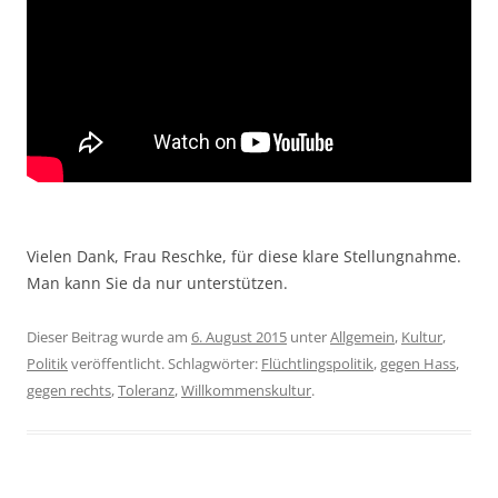
Vielen Dank, Frau Reschke, für diese klare Stellungnahme.
Man kann Sie da nur unterstützen.
Dieser Beitrag wurde am
6. August 2015
unter
Allgemein
,
Kultur
,
Politik
veröffentlicht. Schlagwörter:
Flüchtlingspolitik
,
gegen Hass
,
gegen rechts
,
Toleranz
,
Willkommenskultur
.