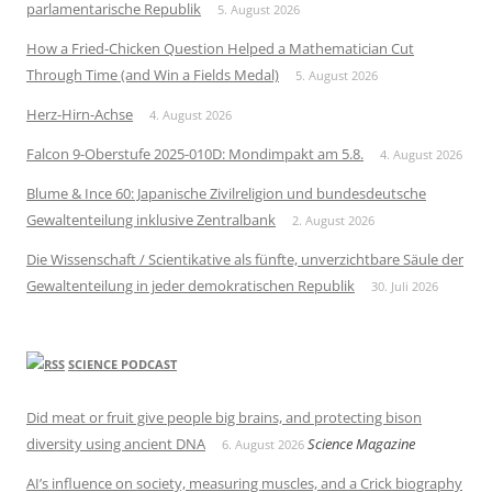
parlamentarische Republik
5. August 2026
How a Fried-Chicken Question Helped a Mathematician Cut
Through Time (and Win a Fields Medal)
5. August 2026
Herz-Hirn-Achse
4. August 2026
Falcon 9-Oberstufe 2025-010D: Mondimpakt am 5.8.
4. August 2026
Blume & Ince 60: Japanische Zivilreligion und bundesdeutsche
Gewaltenteilung inklusive Zentralbank
2. August 2026
Die Wissenschaft / Scientikative als fünfte, unverzichtbare Säule der
Gewaltenteilung in jeder demokratischen Republik
30. Juli 2026
SCIENCE PODCAST
Did meat or fruit give people big brains, and protecting bison
diversity using ancient DNA
Science Magazine
6. August 2026
AI’s influence on society, measuring muscles, and a Crick biography