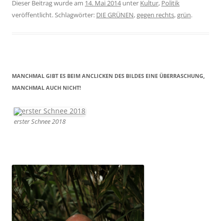
Dieser Beitrag wurde am
14. Mai 2014
unter
Kultur
,
Politik
veröffentlicht. Schlagwörter:
DIE GRÜNEN
,
gegen rechts
,
grün
.
MANCHMAL GIBT ES BEIM ANCLICKEN DES BILDES EINE ÜBERRASCHUNG,
MANCHMAL AUCH NICHT!
erster Schnee 2018