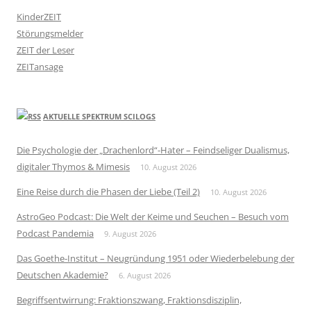
KinderZEIT
Störungsmelder
ZEIT der Leser
ZEITansage
AKTUELLE SPEKTRUM SCILOGS
Die Psychologie der „Drachenlord“-Hater – Feindseliger Dualismus,
digitaler Thymos & Mimesis
10. August 2026
Eine Reise durch die Phasen der Liebe (Teil 2)
10. August 2026
AstroGeo Podcast: Die Welt der Keime und Seuchen – Besuch vom
Podcast Pandemia
9. August 2026
Das Goethe-Institut – Neugründung 1951 oder Wiederbelebung der
Deutschen Akademie?
6. August 2026
Begriffsentwirrung: Fraktionszwang, Fraktionsdisziplin,