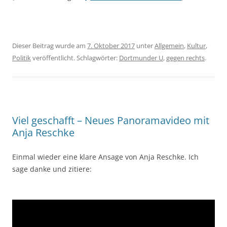
Dieser Beitrag wurde am
7. Oktober 2017
unter
Allgemein
,
Kultur
,
Politik
veröffentlicht. Schlagwörter:
Dortmunder U
,
gegen rechts
.
Viel geschafft – Neues Panoramavideo mit
Anja Reschke
Einmal wieder eine klare Ansage von Anja Reschke. Ich
sage danke und zitiere: