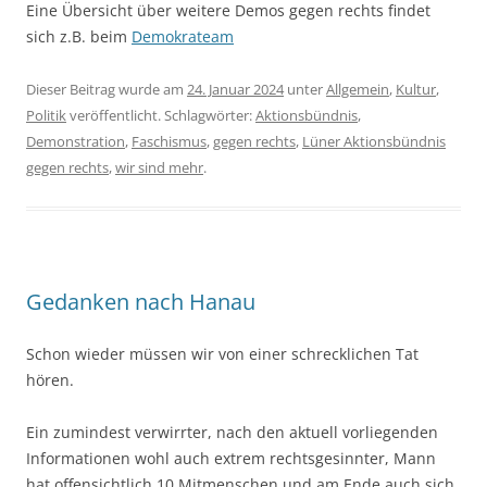
Eine Übersicht über weitere Demos gegen rechts findet
sich z.B. beim
Demokrateam
Dieser Beitrag wurde am
24. Januar 2024
unter
Allgemein
,
Kultur
,
Politik
veröffentlicht. Schlagwörter:
Aktionsbündnis
,
Demonstration
,
Faschismus
,
gegen rechts
,
Lüner Aktionsbündnis
gegen rechts
,
wir sind mehr
.
Gedanken nach Hanau
Schon wieder müssen wir von einer schrecklichen Tat
hören.
Ein zumindest verwirrter, nach den aktuell vorliegenden
Informationen wohl auch extrem rechtsgesinnter, Mann
hat offensichtlich 10 Mitmenschen und am Ende auch sich