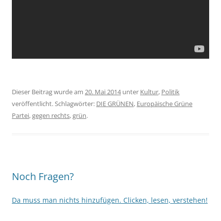
Dieser Beitrag wurde am
20. Mai 2014
unter
Kultur
,
Politik
veröffentlicht. Schlagwörter:
DIE GRÜNEN
,
Europäische Grüne
Partei
,
gegen rechts
,
grün
.
Noch Fragen?
Da muss man nichts hinzufügen. Clicken, lesen, verstehen!