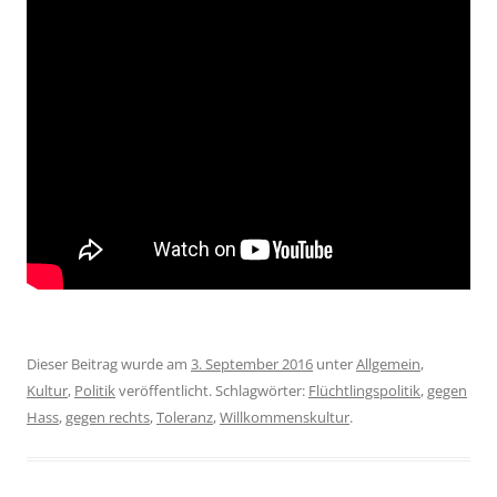
Dieser Beitrag wurde am
3. September 2016
unter
Allgemein
,
Kultur
,
Politik
veröffentlicht. Schlagwörter:
Flüchtlingspolitik
,
gegen
Hass
,
gegen rechts
,
Toleranz
,
Willkommenskultur
.