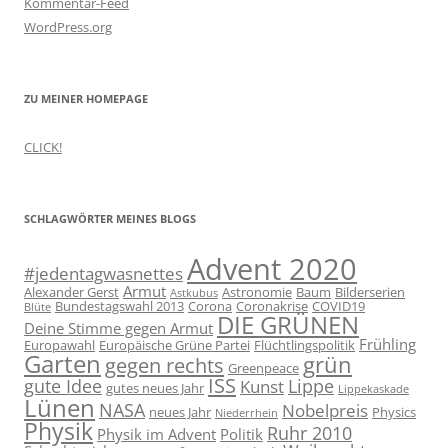
Kommentar-Feed
WordPress.org
ZU MEINER HOMEPAGE
CLICK!
SCHLAGWÖRTER MEINES BLOGS
Advent 2020
#jedentagwasnettes
Armut
Alexander Gerst
Astronomie
Baum
Bilderserien
Astkubus
Bundestagswahl 2013
Corona
Coronakrise
COVID19
Blüte
DIE GRÜNEN
Deine Stimme gegen Armut
Frühling
Europawahl
Europäische Grüne Partei
Flüchtlingspolitik
Garten
grün
gegen rechts
Greenpeace
ISS
gute Idee
Lippe
Kunst
gutes neues Jahr
Lippekaskade
Lünen
NASA
Nobelpreis
neues Jahr
Physics
Niederrhein
Physik
Ruhr 2010
Physik im Advent
Politik