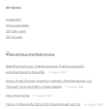
ZEIT BLOGS
KinderZEIT
Störungsmelder
ZEIT der Leser
ZEITansage
AKTUELLE SPEKTRUM SCILOGS
Begriffsentwirrung: Fraktionszwang, Fraktionsdisziplin,
parlamentarische Republik
5. August 2026
How a Fried-Chicken Question Helped a Mathematician Cut
Through Time (and Win a Fields Medal)
5. August 2026
Herz-Hirn-Achse
4. August 2026
Falcon 9-Oberstufe 2025-010D: Mondimpakt am 5.8.
4. August 2026