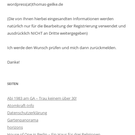
wordpress(at)thomas-geilke.de
(Die von Ihnen hierbei eingesandten Informationen werden
natürlich nur für die Bearbeitung der Registrierung verwendet und
ausdrücklich NICHT an Dritte weitergegeben)
Ich werde den Wunsch prüfen und mich dann zurückmelden.
Danke!
SEITEN
Abi 1983 am GA – Trau keinem über 30!
Atomkraft-Info
Datenschutzerklärung
Gartenpanorama
horizons
House of One in Berlin – Ein Haus für drei Religionen