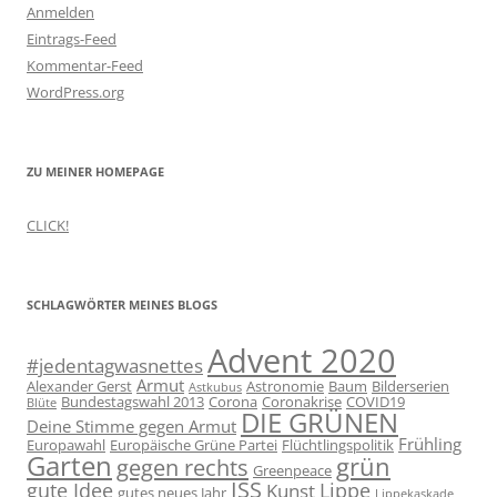
Anmelden
Eintrags-Feed
Kommentar-Feed
WordPress.org
ZU MEINER HOMEPAGE
CLICK!
SCHLAGWÖRTER MEINES BLOGS
Advent 2020
#jedentagwasnettes
Armut
Alexander Gerst
Astronomie
Baum
Bilderserien
Astkubus
Bundestagswahl 2013
Corona
Coronakrise
COVID19
Blüte
DIE GRÜNEN
Deine Stimme gegen Armut
Frühling
Europawahl
Europäische Grüne Partei
Flüchtlingspolitik
Garten
grün
gegen rechts
Greenpeace
ISS
gute Idee
Lippe
Kunst
gutes neues Jahr
Lippekaskade