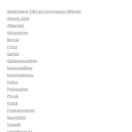
Abijahrgang 1983 am Gymnasium Altlünen
Advent 2020
Allgemein
Astronomie
Bonsai
Fotos
Garten
Gedankensplitter
Klugscheißerei
Konvivialismus
Kultur
Philosophie
Physik
Politik
Programmieren
Raumfahrt
Umwelt
Umweltschutz