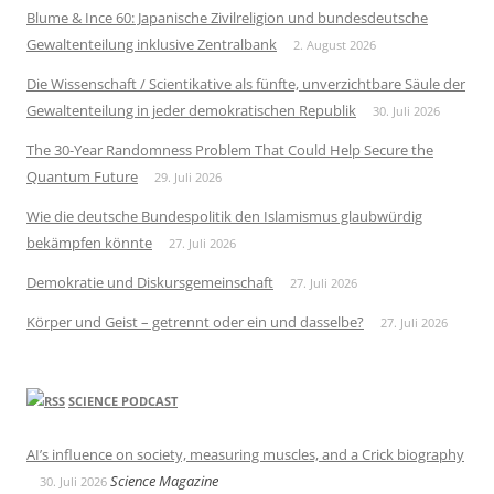
Blume & Ince 60: Japanische Zivilreligion und bundesdeutsche
Gewaltenteilung inklusive Zentralbank
2. August 2026
Die Wissenschaft / Scientikative als fünfte, unverzichtbare Säule der
Gewaltenteilung in jeder demokratischen Republik
30. Juli 2026
The 30-Year Randomness Problem That Could Help Secure the
Quantum Future
29. Juli 2026
Wie die deutsche Bundespolitik den Islamismus glaubwürdig
bekämpfen könnte
27. Juli 2026
Demokratie und Diskursgemeinschaft
27. Juli 2026
Körper und Geist – getrennt oder ein und dasselbe?
27. Juli 2026
SCIENCE PODCAST
AI’s influence on society, measuring muscles, and a Crick biography
Science Magazine
30. Juli 2026