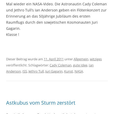
Mal wieder ein NASA-Video. Die Astronautin Cady Coleman
und Jethro Tull’s Ian Anderson geben ein Flötenkonzert zur
Erinnerung an das 50jährige Jubiläum des ersten
Raumflugs durch den sowjetischen Kosmonauten Juri
Gagarin.
Klasse !
Dieser Beitrag wurde am
11. April 2011
unter
Allgemein
,
witziges
veröffentlicht. Schlagwörter:
Cady Coleman
,
gute Idee
,
Ian
Anderson
,
ISS
,
Jethro Tull
,
Juri Gagarin
,
Kunst
,
NASA
.
Astkubus vom Sturm zerstört