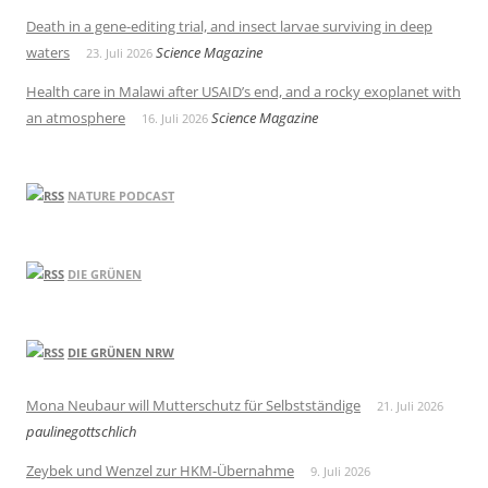
Death in a gene-editing trial, and insect larvae surviving in deep
waters
Science Magazine
23. Juli 2026
Health care in Malawi after USAID’s end, and a rocky exoplanet with
an atmosphere
Science Magazine
16. Juli 2026
NATURE PODCAST
DIE GRÜNEN
DIE GRÜNEN NRW
Mona Neubaur will Mutterschutz für Selbstständige
21. Juli 2026
paulinegottschlich
Zeybek und Wenzel zur HKM-Übernahme
9. Juli 2026