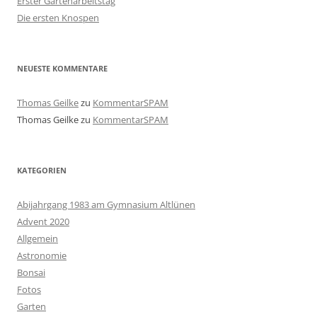
Erster Gartenarbeitstag
Die ersten Knospen
NEUESTE KOMMENTARE
Thomas Geilke
zu
KommentarSPAM
Thomas Geilke
zu
KommentarSPAM
KATEGORIEN
Abijahrgang 1983 am Gymnasium Altlünen
Advent 2020
Allgemein
Astronomie
Bonsai
Fotos
Garten