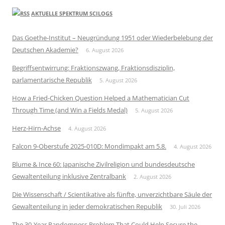
AKTUELLE SPEKTRUM SCILOGS
Das Goethe-Institut – Neugründung 1951 oder Wiederbelebung der
Deutschen Akademie?
6. August 2026
Begriffsentwirrung: Fraktionszwang, Fraktionsdisziplin,
parlamentarische Republik
5. August 2026
How a Fried-Chicken Question Helped a Mathematician Cut
Through Time (and Win a Fields Medal)
5. August 2026
Herz-Hirn-Achse
4. August 2026
Falcon 9-Oberstufe 2025-010D: Mondimpakt am 5.8.
4. August 2026
Blume & Ince 60: Japanische Zivilreligion und bundesdeutsche
Gewaltenteilung inklusive Zentralbank
2. August 2026
Die Wissenschaft / Scientikative als fünfte, unverzichtbare Säule der
Gewaltenteilung in jeder demokratischen Republik
30. Juli 2026
The 30-Year Randomness Problem That Could Help Secure the