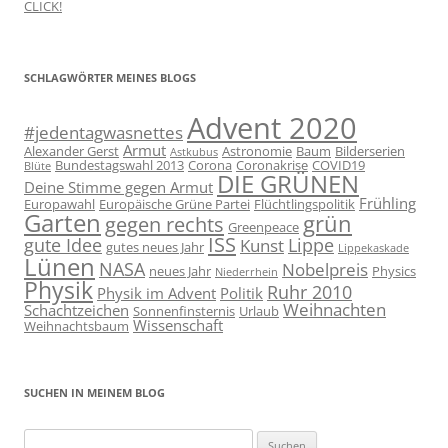
CLICK!
SCHLAGWÖRTER MEINES BLOGS
Advent 2020
#jedentagwasnettes
Armut
Alexander Gerst
Astronomie
Baum
Bilderserien
Astkubus
Bundestagswahl 2013
Corona
Coronakrise
COVID19
Blüte
DIE GRÜNEN
Deine Stimme gegen Armut
Frühling
Europawahl
Europäische Grüne Partei
Flüchtlingspolitik
Garten
grün
gegen rechts
Greenpeace
ISS
gute Idee
Lippe
Kunst
gutes neues Jahr
Lippekaskade
Lünen
NASA
Nobelpreis
neues Jahr
Physics
Niederrhein
Physik
Ruhr 2010
Physik im Advent
Politik
Weihnachten
Schachtzeichen
Sonnenfinsternis
Urlaub
Wissenschaft
Weihnachtsbaum
SUCHEN IN MEINEM BLOG
Suchen