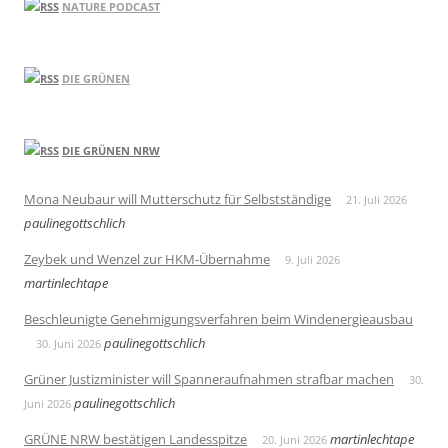
NATURE PODCAST
DIE GRÜNEN
DIE GRÜNEN NRW
Mona Neubaur will Mutterschutz für Selbstständige
21. Juli 2026
paulinegottschlich
Zeybek und Wenzel zur HKM-Übernahme
9. Juli 2026
martinlechtape
Beschleunigte Genehmigungsverfahren beim Windenergieausbau
paulinegottschlich
30. Juni 2026
Grüner Justizminister will Spanneraufnahmen strafbar machen
30.
paulinegottschlich
Juni 2026
GRÜNE NRW bestätigen Landesspitze
martinlechtape
20. Juni 2026