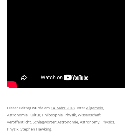
Dieser Beitrag wurde am
14. März 2018
unter
Allgemein
,
Astronomie
,
Kultur
,
Philosophie
,
Physik
,
Wissenschaft
veröffentlicht. Schlagwörter:
Astronomie
,
Astronomy
,
Physics
,
Physik
,
Stephen Hawking
.