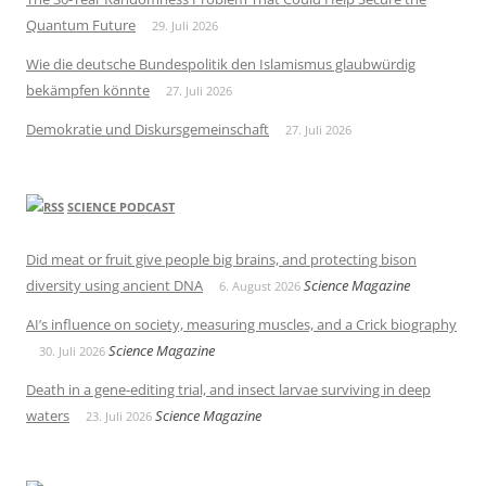
Quantum Future
29. Juli 2026
Wie die deutsche Bundespolitik den Islamismus glaubwürdig
bekämpfen könnte
27. Juli 2026
Demokratie und Diskursgemeinschaft
27. Juli 2026
SCIENCE PODCAST
Did meat or fruit give people big brains, and protecting bison
diversity using ancient DNA
Science Magazine
6. August 2026
AI’s influence on society, measuring muscles, and a Crick biography
Science Magazine
30. Juli 2026
Death in a gene-editing trial, and insect larvae surviving in deep
waters
Science Magazine
23. Juli 2026