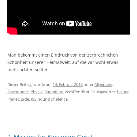
Man bekommt einen Eindruck von der zerbrechlichen
Schönheit unserer Heimatwelt, auf die wir wohl etwas
mehr achten sollten.
Dieser Beitrag wurde am
14. Februar 2018
unter
Allgemein
,
Astronomie
,
Physik
,
Raumfahrt
veröffentlicht. Schlagwörter:
blauer
Planet
,
Erde
,
ISS
,
sound of silence
.
2. Mission für Alexander Gerst