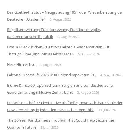
Das Goethe-Institut – Neugründung 1951 oder Wiederbelebung der
Deutschen Akademie?
6. August 2026
Begriffsentwirrung: Fraktionszwang, Fraktionsdisziplin,
parlamentarische Republik
5. August 2026
How a Fried-Chicken Question Helped a Mathematician Cut
Through Time (and Win a Fields Medal)
5. August 2026
Herz-Hirn-Achse
4. August 2026
Falcon 9-Oberstufe 2025-010D: Mondimpakt am 5.8.
4. August 2026
Blume & Ince 60: Japanische Zivilreligion und bundesdeutsche
Gewaltenteilung inklusive Zentralbank
2. August 2026
Die Wissenschaft / Scientikative als fünfte, unverzichtbare Säule der
Gewaltenteilung in jeder demokratischen Republik
30. Juli 2026
The 30-Year Randomness Problem That Could Help Secure the
Quantum Future
29. Juli 2026