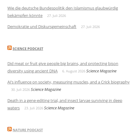
Wie die deutsche Bundespolitik den Islamismus glaubwürdig
bekämpfen könnte
27. Juli 2026
Demokratie und Diskursgemeinschaft
27. Juli 2026
SCIENCE PODCAST
Did meat or fruit give people big brains, and protecting bison
diversity using ancient DNA
Science Magazine
6. August 2026
AI’s influence on society, measuring muscles, and a Crick biography
Science Magazine
30. Juli 2026
Death in a gene-editing trial, and insect larvae surviving in deep
waters
Science Magazine
23. Juli 2026
NATURE PODCAST