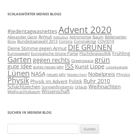
SCHLAGWÖRTER MEINES BLOGS
Advent 2020
#jedentagwasnettes
Armut
Alexander Gerst
Astronomie
Baum
Bilderserien
Astkubus
Bundestagswahl 2013
Corona
Coronakrise
COVID19
Blüte
DIE GRÜNEN
Deine Stimme gegen Armut
Frühling
Europawahl
Europäische Grüne Partei
Flüchtlingspolitik
Garten
grün
gegen rechts
Greenpeace
ISS
gute Idee
Lippe
Kunst
gutes neues Jahr
Lippekaskade
Lünen
NASA
Nobelpreis
neues Jahr
Physics
Niederrhein
Physik
Ruhr 2010
Physik im Advent
Politik
Weihnachten
Schachtzeichen
Sonnenfinsternis
Urlaub
Wissenschaft
Weihnachtsbaum
SUCHEN IN MEINEM BLOG
Suchen
nach: