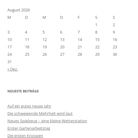
August 2026
M
D
M
D
F
S
S
1
2
3
4
5
6
7
8
9
10
11
12
13
14
15
16
17
18
19
20
21
22
23
24
25
26
27
28
29
30
31
« Dez.
NEUESTE BEITRÄGE
Auf ein gutes neues Jahr
Die schweigende Mehrheit wird laut
Neues Spielzeug – eine kleine Wetterstation
Erster Gartenarbeitstag
Die ersten Knospen