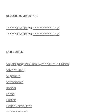
NEUESTE KOMMENTARE
Thomas Geilke
zu
KommentarSPAM
Thomas Geilke
zu
KommentarSPAM
KATEGORIEN
Abijahrgang 1983 am Gymnasium Altlünen
Advent 2020
Allgemein
Astronomie
Bonsai
Fotos
Garten
Gedankensplitter