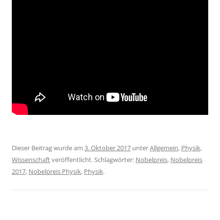
Dieser Beitrag wurde am
3. Oktober 2017
unter
Allgemein
,
Physik
,
Wissenschaft
veröffentlicht. Schlagwörter:
Nobelpreis
,
Nobelpreis
2017
,
Nobelpreis Physik
,
Physik
.