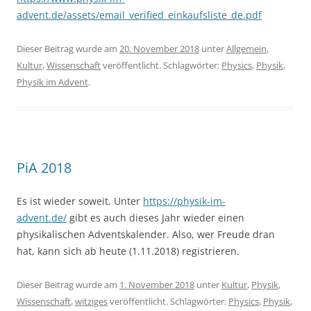
advent.de/assets/email_verified_einkaufsliste_de.pdf
Dieser Beitrag wurde am
20. November 2018
unter
Allgemein
,
Kultur
,
Wissenschaft
veröffentlicht. Schlagwörter:
Physics
,
Physik
,
Physik im Advent
.
PiA 2018
Es ist wieder soweit. Unter
https://physik-im-
advent.de/
gibt es auch dieses Jahr wieder einen
physikalischen Adventskalender. Also, wer Freude dran
hat, kann sich ab heute (1.11.2018) registrieren.
Dieser Beitrag wurde am
1. November 2018
unter
Kultur
,
Physik
,
Wissenschaft
,
witziges
veröffentlicht. Schlagwörter:
Physics
,
Physik
,