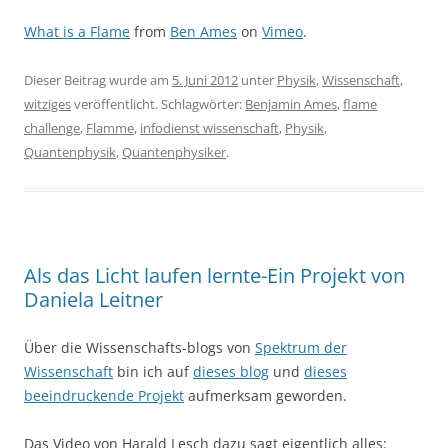
What is a Flame
from
Ben Ames
on
Vimeo
.
Dieser Beitrag wurde am
5. Juni 2012
unter
Physik
,
Wissenschaft
,
witziges
veröffentlicht. Schlagwörter:
Benjamin Ames
,
flame
challenge
,
Flamme
,
infodienst wissenschaft
,
Physik
,
Quantenphysik
,
Quantenphysiker
.
Als das Licht laufen lernte-Ein Projekt von
Daniela Leitner
Über die Wissenschafts-blogs von
Spektrum der
Wissenschaft
bin ich auf
dieses blog
und
dieses
beeindruckende Projekt
aufmerksam geworden.
Das Video von Harald Lesch dazu sagt eigentlich alles: