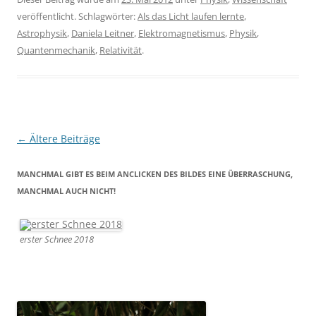
veröffentlicht. Schlagwörter:
Als das Licht laufen lernte
,
Astrophysik
,
Daniela Leitner
,
Elektromagnetismus
,
Physik
,
Quantenmechanik
,
Relativität
.
Beitragsnavigation
←
Ältere Beiträge
MANCHMAL GIBT ES BEIM ANCLICKEN DES BILDES EINE ÜBERRASCHUNG,
MANCHMAL AUCH NICHT!
erster Schnee 2018