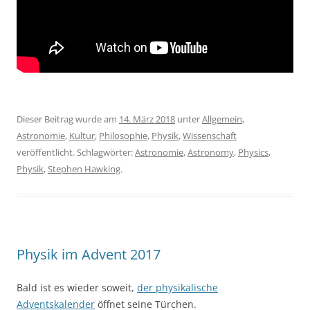
Dieser Beitrag wurde am
14. März 2018
unter
Allgemein
,
Astronomie
,
Kultur
,
Philosophie
,
Physik
,
Wissenschaft
veröffentlicht. Schlagwörter:
Astronomie
,
Astronomy
,
Physics
,
Physik
,
Stephen Hawking
.
Physik im Advent 2017
Bald ist es wieder soweit,
der physikalische
Adventskalender
öffnet seine Türchen.