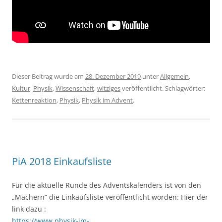
Dieser Beitrag wurde am
28. Dezember 2019
unter
Allgemein
,
Kultur
,
Physik
,
Wissenschaft
,
witziges
veröffentlicht. Schlagwörter:
Kettenreaktion
,
Physik
,
Physik im Advent
.
PiA 2018 Einkaufsliste
Für die aktuelle Runde des Adventskalenders ist von den
„Machern“ die Einkaufsliste veröffentlicht worden: Hier der
link dazu :
https://www.physik-im-