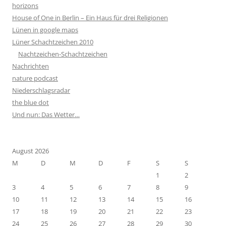
horizons
House of One in Berlin – Ein Haus für drei Religionen
Lünen in google maps
Lüner Schachtzeichen 2010
Nachtzeichen-Schachtzeichen
Nachrichten
nature podcast
Niederschlagsradar
the blue dot
Und nun: Das Wetter…
August 2026
M
D
M
D
F
S
S
1
2
3
4
5
6
7
8
9
10
11
12
13
14
15
16
17
18
19
20
21
22
23
24
25
26
27
28
29
30