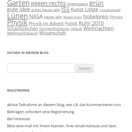
Garten
grün
gegen rechts
Greenpeace
ISS
gute Idee
Lippe
Kunst
gutes neues Jahr
Lippekaskade
Lünen
NASA
Nobelpreis
neues Jahr
Physics
Niederrhein
Physik
Ruhr 2010
Physik im Advent
Politik
Weihnachten
Schachtzeichen
Sonnenfinsternis
Urlaub
Wissenschaft
Weihnachtsbaum
SUCHEN IN MEINEM BLOG
Suchen
nach:
REGISTRIEREN
aktive Teilnahme an diesem blog, wie z.B. das Kommentieren von
Beiträgen, erfordert eine Registrierung.
Bei Interesse:
Bitte eine mail mit Ihrem Namen, Ihrer email-Adresse und dem