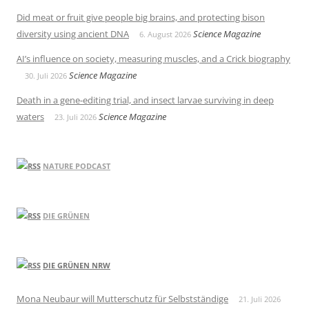
Did meat or fruit give people big brains, and protecting bison
diversity using ancient DNA
Science Magazine
6. August 2026
AI’s influence on society, measuring muscles, and a Crick biography
Science Magazine
30. Juli 2026
Death in a gene-editing trial, and insect larvae surviving in deep
waters
Science Magazine
23. Juli 2026
NATURE PODCAST
DIE GRÜNEN
DIE GRÜNEN NRW
Mona Neubaur will Mutterschutz für Selbstständige
21. Juli 2026