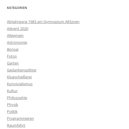
KATEGORIEN
Abijahrgang 1983 am Gymnasium Altlünen
Advent 2020
Allgemein
Astronomie
Bonsai
Fotos
Garten
Gedankensplitter
Klugscheißerei
Konvivialismus
Kultur
Philosophie
Physik
Politik
Programmieren
Raumfahrt