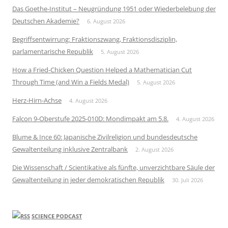
Das Goethe-Institut – Neugründung 1951 oder Wiederbelebung der
Deutschen Akademie?
6. August 2026
Begriffsentwirrung: Fraktionszwang, Fraktionsdisziplin,
parlamentarische Republik
5. August 2026
How a Fried-Chicken Question Helped a Mathematician Cut
Through Time (and Win a Fields Medal)
5. August 2026
Herz-Hirn-Achse
4. August 2026
Falcon 9-Oberstufe 2025-010D: Mondimpakt am 5.8.
4. August 2026
Blume & Ince 60: Japanische Zivilreligion und bundesdeutsche
Gewaltenteilung inklusive Zentralbank
2. August 2026
Die Wissenschaft / Scientikative als fünfte, unverzichtbare Säule der
Gewaltenteilung in jeder demokratischen Republik
30. Juli 2026
SCIENCE PODCAST