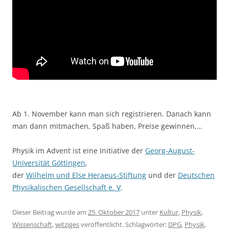
Ab 1. November kann man sich registrieren. Danach kann
man dann mitmachen, Spaß haben, Preise gewinnen,…
Physik im Advent ist eine Initiative der
Georg-August-
Universität Göttingen
,
der
Wilhelm und Else Heraeus-Stiftung
und der
Deutschen
Physikalischen Gesellschaft e. V
.
Dieser Beitrag wurde am
25. Oktober 2017
unter
Kultur
,
Physik
,
Wissenschaft
,
witziges
veröffentlicht. Schlagwörter:
DPG
,
Physik
,