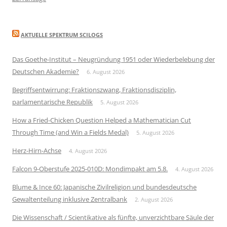
AKTUELLE SPEKTRUM SCILOGS
Das Goethe-Institut – Neugründung 1951 oder Wiederbelebung der
Deutschen Akademie?
6. August 2026
Begriffsentwirrung: Fraktionszwang, Fraktionsdisziplin,
parlamentarische Republik
5. August 2026
How a Fried-Chicken Question Helped a Mathematician Cut
Through Time (and Win a Fields Medal)
5. August 2026
Herz-Hirn-Achse
4. August 2026
Falcon 9-Oberstufe 2025-010D: Mondimpakt am 5.8.
4. August 2026
Blume & Ince 60: Japanische Zivilreligion und bundesdeutsche
Gewaltenteilung inklusive Zentralbank
2. August 2026
Die Wissenschaft / Scientikative als fünfte, unverzichtbare Säule der