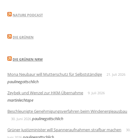
NATURE PODCAST
DIE GRÜNEN
DIE GRÜNEN NRW
Mona Neubaur will Mutterschutz für Selbstständige
21. Juli 2026
paulinegottschlich
Zeybek und Wenzel zur HKM-Übernahme
9. Juli 2026
martinlechtape
Beschleunigte Genehmigungsverfahren beim Windenergieausbau
paulinegottschlich
30. Juni 2026
Grüner Justizminister will Spanneraufnahmen strafbar machen
30.
paulinegottschlich
Juni 2026