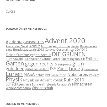
CLICK!
SCHLAGWÖRTER MEINES BLOGS
Advent 2020
#jedentagwasnettes
Armut
Alexander Gerst
Astronomie
Baum
Bilderserien
Astkubus
Bundestagswahl 2013
Corona
Coronakrise
COVID19
Blüte
DIE GRÜNEN
Deine Stimme gegen Armut
Frühling
Europawahl
Europäische Grüne Partei
Flüchtlingspolitik
Garten
grün
gegen rechts
Greenpeace
ISS
gute Idee
Lippe
Kunst
gutes neues Jahr
Lippekaskade
Lünen
NASA
Nobelpreis
neues Jahr
Physics
Niederrhein
Physik
Ruhr 2010
Physik im Advent
Politik
Weihnachten
Schachtzeichen
Sonnenfinsternis
Urlaub
Wissenschaft
Weihnachtsbaum
SUCHEN IN MEINEM BLOG