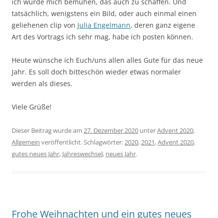
ich würde mich bemühen, das auch zu schaffen. Und
tatsächlich, wenigstens ein Bild, oder auch einmal einen
geliehenen clip von
Julia Engelmann
, deren ganz eigene
Art des Vortrags ich sehr mag, habe ich posten können.
Heute wünsche ich Euch/uns allen alles Gute für das neue
Jahr. Es soll doch bitteschön wieder etwas normaler
werden als dieses.
Viele Grüße!
Dieser Beitrag wurde am
27. Dezember 2020
unter
Advent 2020
,
Allgemein
veröffentlicht. Schlagwörter:
2020
,
2021
,
Advent 2020
,
gutes neues Jahr
,
Jahreswechsel
,
neues Jahr
.
Frohe Weihnachten und ein gutes neues