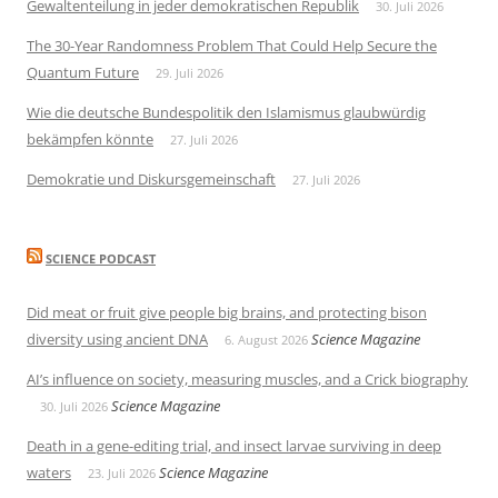
Gewaltenteilung in jeder demokratischen Republik
30. Juli 2026
The 30-Year Randomness Problem That Could Help Secure the
Quantum Future
29. Juli 2026
Wie die deutsche Bundespolitik den Islamismus glaubwürdig
bekämpfen könnte
27. Juli 2026
Demokratie und Diskursgemeinschaft
27. Juli 2026
SCIENCE PODCAST
Did meat or fruit give people big brains, and protecting bison
diversity using ancient DNA
Science Magazine
6. August 2026
AI’s influence on society, measuring muscles, and a Crick biography
Science Magazine
30. Juli 2026
Death in a gene-editing trial, and insect larvae surviving in deep
waters
Science Magazine
23. Juli 2026