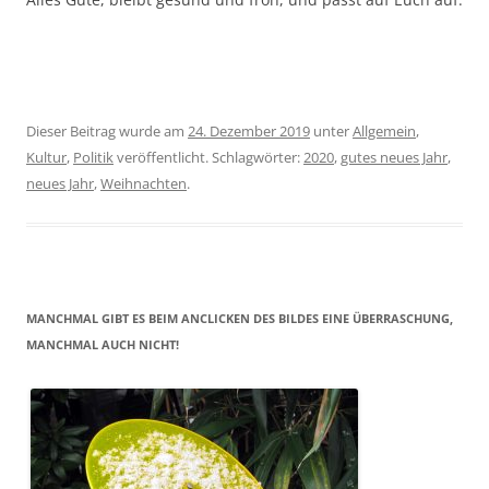
Dieser Beitrag wurde am
24. Dezember 2019
unter
Allgemein
,
Kultur
,
Politik
veröffentlicht. Schlagwörter:
2020
,
gutes neues Jahr
,
neues Jahr
,
Weihnachten
.
MANCHMAL GIBT ES BEIM ANCLICKEN DES BILDES EINE ÜBERRASCHUNG,
MANCHMAL AUCH NICHT!