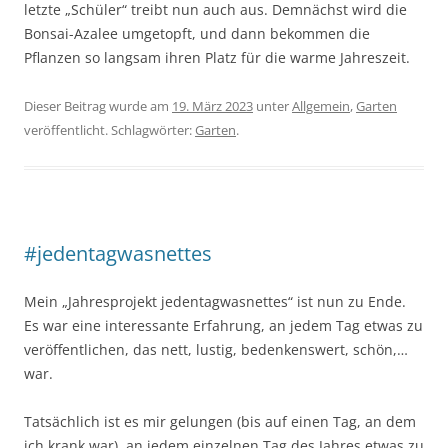
letzte „Schüler“ treibt nun auch aus. Demnächst wird die
Bonsai-Azalee umgetopft, und dann bekommen die
Pflanzen so langsam ihren Platz für die warme Jahreszeit.
Dieser Beitrag wurde am
19. März 2023
unter
Allgemein
,
Garten
veröffentlicht. Schlagwörter:
Garten
.
#jedentagwasnettes
Mein „Jahresprojekt jedentagwasnettes“ ist nun zu Ende.
Es war eine interessante Erfahrung, an jedem Tag etwas zu
veröffentlichen, das nett, lustig, bedenkenswert, schön,…
war.
Tatsächlich ist es mir gelungen (bis auf einen Tag, an dem
ich krank war), an jedem einzelnen Tag des Jahres etwas zu