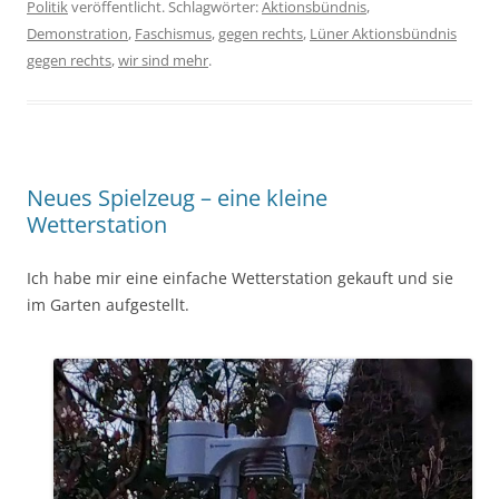
Politik
veröffentlicht. Schlagwörter:
Aktionsbündnis
,
Demonstration
,
Faschismus
,
gegen rechts
,
Lüner Aktionsbündnis
gegen rechts
,
wir sind mehr
.
Neues Spielzeug – eine kleine
Wetterstation
Ich habe mir eine einfache Wetterstation gekauft und sie
im Garten aufgestellt.