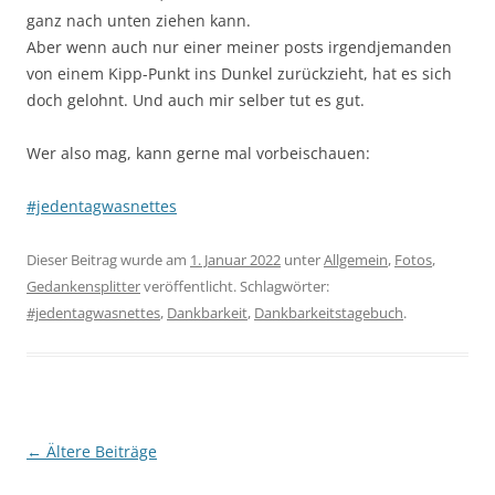
ganz nach unten ziehen kann.
Aber wenn auch nur einer meiner posts irgendjemanden
von einem Kipp-Punkt ins Dunkel zurückzieht, hat es sich
doch gelohnt. Und auch mir selber tut es gut.
Wer also mag, kann gerne mal vorbeischauen:
#jedentagwasnettes
Dieser Beitrag wurde am
1. Januar 2022
unter
Allgemein
,
Fotos
,
Gedankensplitter
veröffentlicht. Schlagwörter:
#jedentagwasnettes
,
Dankbarkeit
,
Dankbarkeitstagebuch
.
Beitragsnavigation
←
Ältere Beiträge