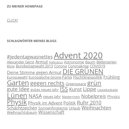
ZU MEINER HOMEPAGE
CLICK!
SCHLAGWÖRTER MEINES BLOGS
Advent 2020
#jedentagwasnettes
Armut
Alexander Gerst
Astronomie
Baum
Bilderserien
Astkubus
Bundestagswahl 2013
Corona
Coronakrise
COVID19
Blüte
DIE GRÜNEN
Deine Stimme gegen Armut
Frühling
Europawahl
Europäische Grüne Partei
Flüchtlingspolitik
Garten
grün
gegen rechts
Greenpeace
ISS
gute Idee
Lippe
Kunst
gutes neues Jahr
Lippekaskade
Lünen
NASA
Nobelpreis
neues Jahr
Physics
Niederrhein
Physik
Ruhr 2010
Physik im Advent
Politik
Weihnachten
Schachtzeichen
Sonnenfinsternis
Urlaub
Wissenschaft
Weihnachtsbaum