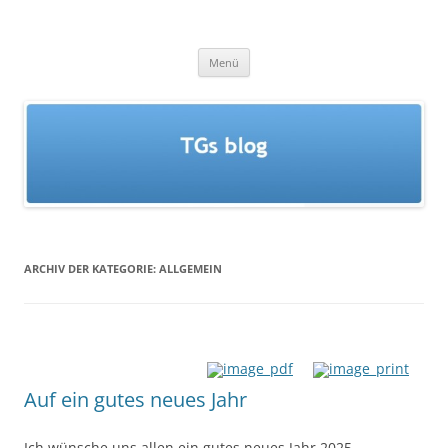
Zum
Inhalt
TGs blog
springen
Menü
ARCHIV DER KATEGORIE:
ALLGEMEIN
Auf ein gutes neues Jahr
Ich wünsche uns allen ein gutes neues Jahr 2025.