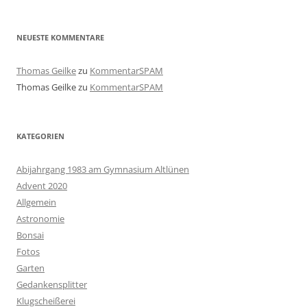
NEUESTE KOMMENTARE
Thomas Geilke
zu
KommentarSPAM
Thomas Geilke
zu
KommentarSPAM
KATEGORIEN
Abijahrgang 1983 am Gymnasium Altlünen
Advent 2020
Allgemein
Astronomie
Bonsai
Fotos
Garten
Gedankensplitter
Klugscheißerei