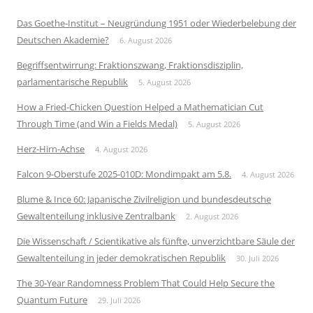
Das Goethe-Institut – Neugründung 1951 oder Wiederbelebung der
Deutschen Akademie?
6. August 2026
Begriffsentwirrung: Fraktionszwang, Fraktionsdisziplin,
parlamentarische Republik
5. August 2026
How a Fried-Chicken Question Helped a Mathematician Cut
Through Time (and Win a Fields Medal)
5. August 2026
Herz-Hirn-Achse
4. August 2026
Falcon 9-Oberstufe 2025-010D: Mondimpakt am 5.8.
4. August 2026
Blume & Ince 60: Japanische Zivilreligion und bundesdeutsche
Gewaltenteilung inklusive Zentralbank
2. August 2026
Die Wissenschaft / Scientikative als fünfte, unverzichtbare Säule der
Gewaltenteilung in jeder demokratischen Republik
30. Juli 2026
The 30-Year Randomness Problem That Could Help Secure the
Quantum Future
29. Juli 2026