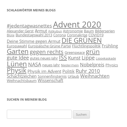
SCHLAGWÖRTER MEINES BLOGS
Advent 2020
#jedentagwasnettes
Armut
Alexander Gerst
Astronomie
Baum
Bilderserien
Astkubus
Bundestagswahl 2013
Corona
Coronakrise
COVID19
Blüte
DIE GRÜNEN
Deine Stimme gegen Armut
Frühling
Europawahl
Europäische Grüne Partei
Flüchtlingspolitik
Garten
grün
gegen rechts
Greenpeace
ISS
gute Idee
Lippe
Kunst
gutes neues Jahr
Lippekaskade
Lünen
NASA
Nobelpreis
neues Jahr
Physics
Niederrhein
Physik
Ruhr 2010
Physik im Advent
Politik
Weihnachten
Schachtzeichen
Sonnenfinsternis
Urlaub
Wissenschaft
Weihnachtsbaum
SUCHEN IN MEINEM BLOG
Suchen
nach: