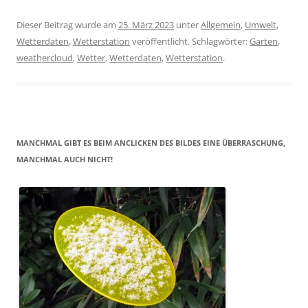
Dieser Beitrag wurde am
25. März 2023
unter
Allgemein
,
Umwelt
,
Wetterdaten
,
Wetterstation
veröffentlicht. Schlagwörter:
Garten
,
weathercloud
,
Wetter
,
Wetterdaten
,
Wetterstation
.
MANCHMAL GIBT ES BEIM ANCLICKEN DES BILDES EINE ÜBERRASCHUNG,
MANCHMAL AUCH NICHT!