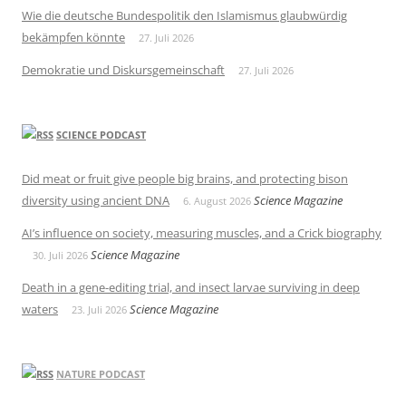
Wie die deutsche Bundespolitik den Islamismus glaubwürdig
bekämpfen könnte
27. Juli 2026
Demokratie und Diskursgemeinschaft
27. Juli 2026
SCIENCE PODCAST
Did meat or fruit give people big brains, and protecting bison
diversity using ancient DNA
Science Magazine
6. August 2026
AI’s influence on society, measuring muscles, and a Crick biography
Science Magazine
30. Juli 2026
Death in a gene-editing trial, and insect larvae surviving in deep
waters
Science Magazine
23. Juli 2026
NATURE PODCAST