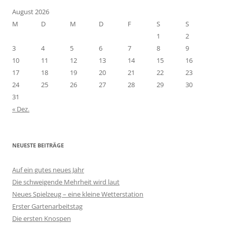
August 2026
M
D
M
D
F
S
S
1
2
3
4
5
6
7
8
9
10
11
12
13
14
15
16
17
18
19
20
21
22
23
24
25
26
27
28
29
30
31
« Dez.
NEUESTE BEITRÄGE
Auf ein gutes neues Jahr
Die schweigende Mehrheit wird laut
Neues Spielzeug – eine kleine Wetterstation
Erster Gartenarbeitstag
Die ersten Knospen