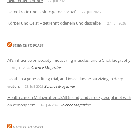
bekämpfen könnte
27. Juli 2026
Demokratie und Diskursgemeinschaft
27. Juli 2026
Körper und Geist – getrennt oder ein und dasselbe?
27. Juli 2026
SCIENCE PODCAST
AI’s influence on society, measuring muscles, and a Crick biography
Science Magazine
30. Juli 2026
Death in a gene-editing trial, and insect larvae surviving in deep
waters
Science Magazine
23. Juli 2026
Health care in Malawi after USAID’s end, and a rocky exoplanet with
an atmosphere
Science Magazine
16. Juli 2026
NATURE PODCAST