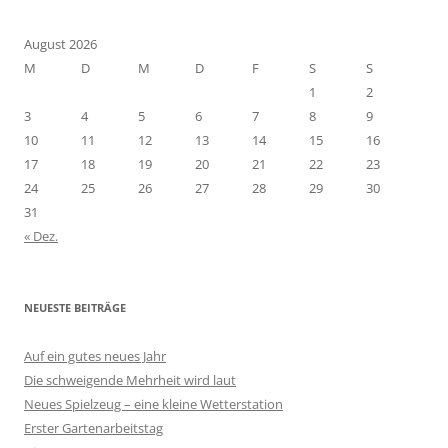
August 2026
M
D
M
D
F
S
S
1
2
3
4
5
6
7
8
9
10
11
12
13
14
15
16
17
18
19
20
21
22
23
24
25
26
27
28
29
30
31
« Dez.
NEUESTE BEITRÄGE
Auf ein gutes neues Jahr
Die schweigende Mehrheit wird laut
Neues Spielzeug – eine kleine Wetterstation
Erster Gartenarbeitstag