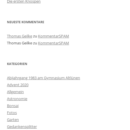
Die ersten Knospen
NEUESTE KOMMENTARE
Thomas Geilke
zu
KommentarSPAM
Thomas Geilke
zu
KommentarSPAM
KATEGORIEN
Abijahrgang 1983 am Gymnasium Altlünen
Advent 2020
Allgemein
Astronomie
Bonsai
Fotos
Garten
Gedankensplitter