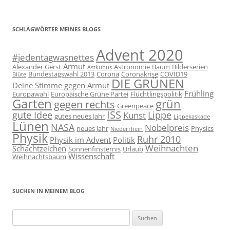
SCHLAGWÖRTER MEINES BLOGS
Advent 2020
#jedentagwasnettes
Armut
Alexander Gerst
Astronomie
Baum
Bilderserien
Astkubus
Bundestagswahl 2013
Corona
Coronakrise
COVID19
Blüte
DIE GRÜNEN
Deine Stimme gegen Armut
Frühling
Europawahl
Europäische Grüne Partei
Flüchtlingspolitik
Garten
grün
gegen rechts
Greenpeace
ISS
gute Idee
Lippe
Kunst
gutes neues Jahr
Lippekaskade
Lünen
NASA
Nobelpreis
neues Jahr
Physics
Niederrhein
Physik
Ruhr 2010
Physik im Advent
Politik
Weihnachten
Schachtzeichen
Sonnenfinsternis
Urlaub
Wissenschaft
Weihnachtsbaum
SUCHEN IN MEINEM BLOG
Suchen
nach: