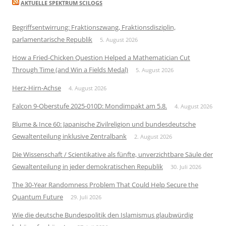
AKTUELLE SPEKTRUM SCILOGS
Begriffsentwirrung: Fraktionszwang, Fraktionsdisziplin,
parlamentarische Republik
5. August 2026
How a Fried-Chicken Question Helped a Mathematician Cut
Through Time (and Win a Fields Medal)
5. August 2026
Herz-Hirn-Achse
4. August 2026
Falcon 9-Oberstufe 2025-010D: Mondimpakt am 5.8.
4. August 2026
Blume & Ince 60: Japanische Zivilreligion und bundesdeutsche
Gewaltenteilung inklusive Zentralbank
2. August 2026
Die Wissenschaft / Scientikative als fünfte, unverzichtbare Säule der
Gewaltenteilung in jeder demokratischen Republik
30. Juli 2026
The 30-Year Randomness Problem That Could Help Secure the
Quantum Future
29. Juli 2026
Wie die deutsche Bundespolitik den Islamismus glaubwürdig