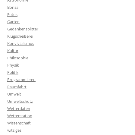
Astronomie
Bonsai
Fotos
Garten
Gedankensplitter
Klugscheißerei
Konvivialismus
Kultur
Philosophie
Physik
Politik
Programmieren
Raumfahrt
Umwelt
Umweltschutz
Wetterdaten
Wetterstation
Wissenschaft
witziges