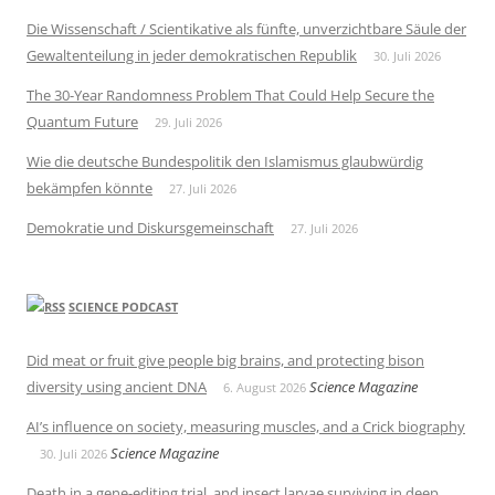
Die Wissenschaft / Scientikative als fünfte, unverzichtbare Säule der
Gewaltenteilung in jeder demokratischen Republik
30. Juli 2026
The 30-Year Randomness Problem That Could Help Secure the
Quantum Future
29. Juli 2026
Wie die deutsche Bundespolitik den Islamismus glaubwürdig
bekämpfen könnte
27. Juli 2026
Demokratie und Diskursgemeinschaft
27. Juli 2026
SCIENCE PODCAST
Did meat or fruit give people big brains, and protecting bison
diversity using ancient DNA
Science Magazine
6. August 2026
AI’s influence on society, measuring muscles, and a Crick biography
Science Magazine
30. Juli 2026
Death in a gene-editing trial, and insect larvae surviving in deep