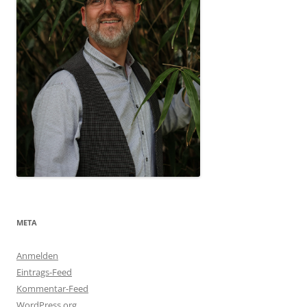
META
Anmelden
Eintrags-Feed
Kommentar-Feed
WordPress.org