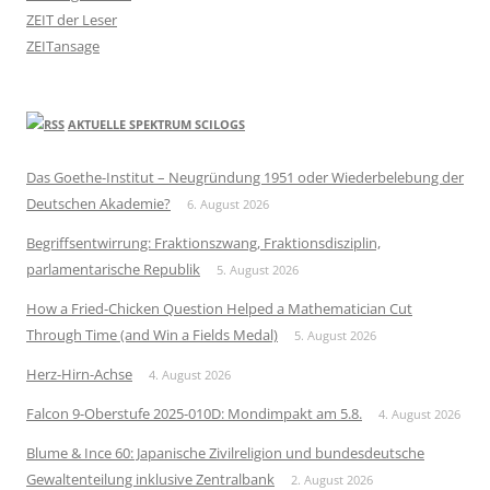
ZEIT der Leser
ZEITansage
AKTUELLE SPEKTRUM SCILOGS
Das Goethe-Institut – Neugründung 1951 oder Wiederbelebung der
Deutschen Akademie?
6. August 2026
Begriffsentwirrung: Fraktionszwang, Fraktionsdisziplin,
parlamentarische Republik
5. August 2026
How a Fried-Chicken Question Helped a Mathematician Cut
Through Time (and Win a Fields Medal)
5. August 2026
Herz-Hirn-Achse
4. August 2026
Falcon 9-Oberstufe 2025-010D: Mondimpakt am 5.8.
4. August 2026
Blume & Ince 60: Japanische Zivilreligion und bundesdeutsche
Gewaltenteilung inklusive Zentralbank
2. August 2026