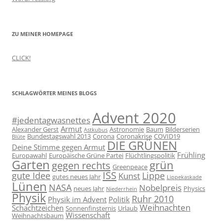
ZU MEINER HOMEPAGE
CLICK!
SCHLAGWÖRTER MEINES BLOGS
Advent 2020
#jedentagwasnettes
Armut
Alexander Gerst
Astronomie
Baum
Bilderserien
Astkubus
Bundestagswahl 2013
Corona
Coronakrise
COVID19
Blüte
DIE GRÜNEN
Deine Stimme gegen Armut
Frühling
Europawahl
Europäische Grüne Partei
Flüchtlingspolitik
Garten
grün
gegen rechts
Greenpeace
ISS
gute Idee
Lippe
Kunst
gutes neues Jahr
Lippekaskade
Lünen
NASA
Nobelpreis
neues Jahr
Physics
Niederrhein
Physik
Ruhr 2010
Physik im Advent
Politik
Weihnachten
Schachtzeichen
Sonnenfinsternis
Urlaub
Wissenschaft
Weihnachtsbaum