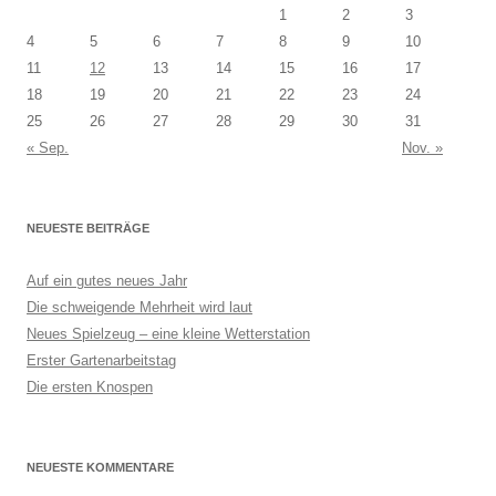
1
2
3
4
5
6
7
8
9
10
11
12
13
14
15
16
17
18
19
20
21
22
23
24
25
26
27
28
29
30
31
« Sep.
Nov. »
NEUESTE BEITRÄGE
Auf ein gutes neues Jahr
Die schweigende Mehrheit wird laut
Neues Spielzeug – eine kleine Wetterstation
Erster Gartenarbeitstag
Die ersten Knospen
NEUESTE KOMMENTARE