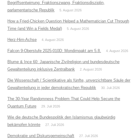
Begriffsentwirrung: Fraktionszwang, Fraktionsdisziplin,
parlamentarische Republik
5. August 2026
How a Fried-Chicken Question Helped a Mathematician Cut Through
Time (and Win a Fields Medal)
5. August 2026
Herz-Hirn-Achse
4. August 2026
Falcon 9-Oberstufe 2025-010D: Mondimpakt am 5.8.
4. August 2026
Blume & Ince 60: Japanische Zivilreligion und bundesdeutsche
Gewaltenteilung inklusive Zentralbank
2. August 2026
Die Wissenschaft / Scientikative als fünfte, unverzichtbare Säule der
Gewaltenteilung in jeder demokratischen Republik
30. Juli 2026
The 30-Year Randomness Problem That Could Help Secure the
Quantum Future
29. Juli 2026
Wie die deutsche Bundespolitik den Islamismus glaubwürdig
bekämpfen könnte
27. Juli 2026
Demokratie und Diskursgemeinschaft
27. Juli 2026