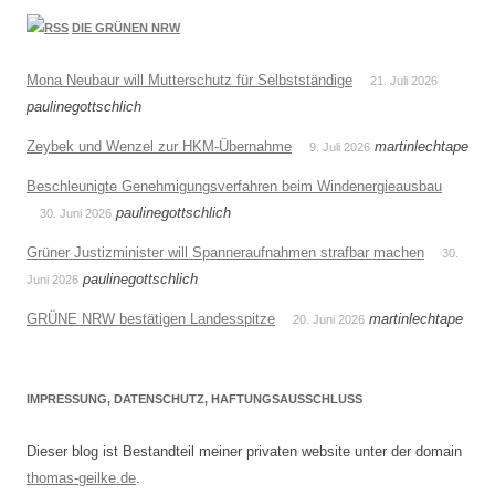
DIE GRÜNEN NRW
Mona Neubaur will Mutterschutz für Selbstständige
21. Juli 2026
paulinegottschlich
Zeybek und Wenzel zur HKM-Übernahme
martinlechtape
9. Juli 2026
Beschleunigte Genehmigungsverfahren beim Windenergieausbau
paulinegottschlich
30. Juni 2026
Grüner Justizminister will Spanneraufnahmen strafbar machen
30.
paulinegottschlich
Juni 2026
GRÜNE NRW bestätigen Landesspitze
martinlechtape
20. Juni 2026
IMPRESSUNG, DATENSCHUTZ, HAFTUNGSAUSSCHLUSS
Dieser blog ist Bestandteil meiner privaten website unter der domain
thomas-geilke.de
.