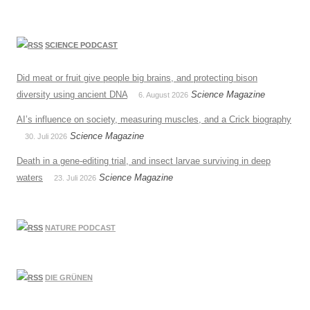
SCIENCE PODCAST
Did meat or fruit give people big brains, and protecting bison
diversity using ancient DNA
Science Magazine
6. August 2026
AI’s influence on society, measuring muscles, and a Crick biography
Science Magazine
30. Juli 2026
Death in a gene-editing trial, and insect larvae surviving in deep
waters
Science Magazine
23. Juli 2026
NATURE PODCAST
DIE GRÜNEN