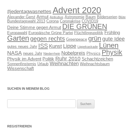
Advent 2020
#jedentagwasnettes
Armut
Alexander Gerst
Astronomie
Baum
Bilderserien
Astkubus
Blüte
Bundestagswahl 2013
Corona
Coronakrise
COVID19
DIE GRÜNEN
Deine Stimme gegen Armut
Frühling
Europawahl
Europäische Grüne Partei
Flüchtlingspolitik
Garten
grün
gegen rechts
gute Idee
Greenpeace
Lünen
ISS
Lippe
Kunst
gutes neues Jahr
Lippekaskade
Physik
NASA
Nobelpreis
neues Jahr
Physics
Niederrhein
Ruhr 2010
Physik im Advent
Politik
Schachtzeichen
Weihnachten
Sonnenfinsternis
Urlaub
Weihnachtsbaum
Wissenschaft
SUCHEN IN MEINEM BLOG
Suchen
nach:
REGISTRIEREN