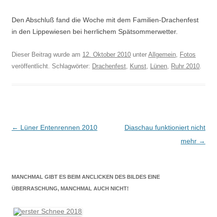
Den Abschluß fand die Woche mit dem Familien-Drachenfest
in den Lippewiesen bei herrlichem Spätsommerwetter.
Dieser Beitrag wurde am
12. Oktober 2010
unter
Allgemein
,
Fotos
veröffentlicht. Schlagwörter:
Drachenfest
,
Kunst
,
Lünen
,
Ruhr 2010
.
Beitragsnavigation
←
Lüner Entenrennen 2010
Diaschau funktioniert nicht
mehr
→
MANCHMAL GIBT ES BEIM ANCLICKEN DES BILDES EINE
ÜBERRASCHUNG, MANCHMAL AUCH NICHT!