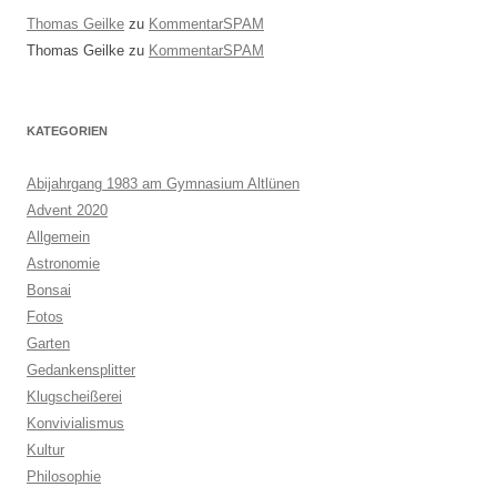
Thomas Geilke
zu
KommentarSPAM
Thomas Geilke
zu
KommentarSPAM
KATEGORIEN
Abijahrgang 1983 am Gymnasium Altlünen
Advent 2020
Allgemein
Astronomie
Bonsai
Fotos
Garten
Gedankensplitter
Klugscheißerei
Konvivialismus
Kultur
Philosophie