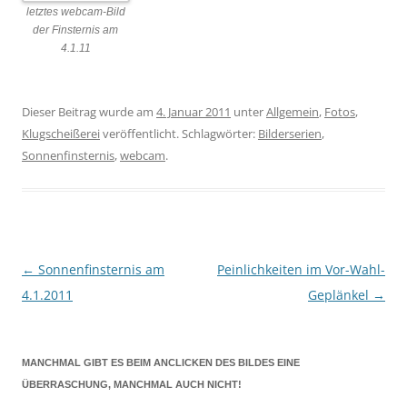
letztes webcam-Bild
der Finsternis am
4.1.11
Dieser Beitrag wurde am
4. Januar 2011
unter
Allgemein
,
Fotos
,
Klugscheißerei
veröffentlicht. Schlagwörter:
Bilderserien
,
Sonnenfinsternis
,
webcam
.
←
Sonnenfinsternis am
Peinlichkeiten im Vor-Wahl-
Beitragsnavigation
4.1.2011
Geplänkel
→
MANCHMAL GIBT ES BEIM ANCLICKEN DES BILDES EINE
ÜBERRASCHUNG, MANCHMAL AUCH NICHT!