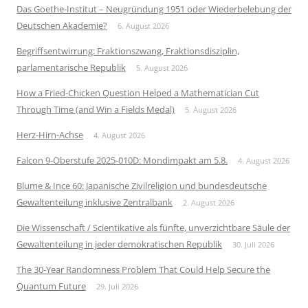
Das Goethe-Institut – Neugründung 1951 oder Wiederbelebung der
Deutschen Akademie?
6. August 2026
Begriffsentwirrung: Fraktionszwang, Fraktionsdisziplin,
parlamentarische Republik
5. August 2026
How a Fried-Chicken Question Helped a Mathematician Cut
Through Time (and Win a Fields Medal)
5. August 2026
Herz-Hirn-Achse
4. August 2026
Falcon 9-Oberstufe 2025-010D: Mondimpakt am 5.8.
4. August 2026
Blume & Ince 60: Japanische Zivilreligion und bundesdeutsche
Gewaltenteilung inklusive Zentralbank
2. August 2026
Die Wissenschaft / Scientikative als fünfte, unverzichtbare Säule der
Gewaltenteilung in jeder demokratischen Republik
30. Juli 2026
The 30-Year Randomness Problem That Could Help Secure the
Quantum Future
29. Juli 2026