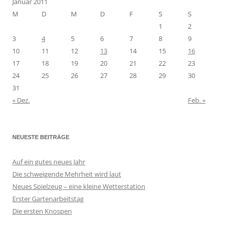
Januar 2011
M
D
M
D
F
S
S
1
2
3
4
5
6
7
8
9
10
11
12
13
14
15
16
17
18
19
20
21
22
23
24
25
26
27
28
29
30
31
« Dez.
Feb. »
NEUESTE BEITRÄGE
Auf ein gutes neues Jahr
Die schweigende Mehrheit wird laut
Neues Spielzeug – eine kleine Wetterstation
Erster Gartenarbeitstag
Die ersten Knospen