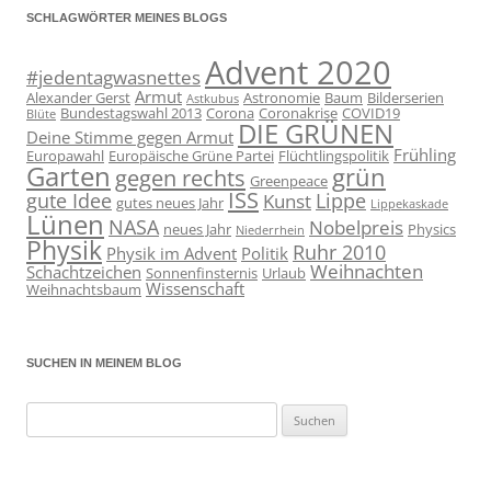
SCHLAGWÖRTER MEINES BLOGS
Advent 2020
#jedentagwasnettes
Armut
Alexander Gerst
Astronomie
Baum
Bilderserien
Astkubus
Bundestagswahl 2013
Corona
Coronakrise
COVID19
Blüte
DIE GRÜNEN
Deine Stimme gegen Armut
Frühling
Europawahl
Europäische Grüne Partei
Flüchtlingspolitik
Garten
grün
gegen rechts
Greenpeace
ISS
gute Idee
Lippe
Kunst
gutes neues Jahr
Lippekaskade
Lünen
NASA
Nobelpreis
neues Jahr
Physics
Niederrhein
Physik
Ruhr 2010
Physik im Advent
Politik
Weihnachten
Schachtzeichen
Sonnenfinsternis
Urlaub
Wissenschaft
Weihnachtsbaum
SUCHEN IN MEINEM BLOG
Suchen
nach: