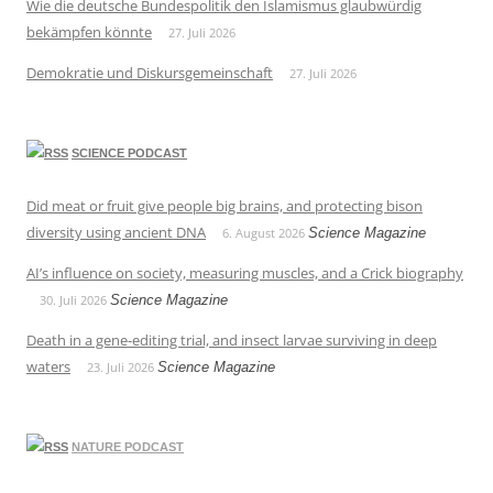
Wie die deutsche Bundespolitik den Islamismus glaubwürdig
bekämpfen könnte
27. Juli 2026
Demokratie und Diskursgemeinschaft
27. Juli 2026
SCIENCE PODCAST
Did meat or fruit give people big brains, and protecting bison
diversity using ancient DNA
6. August 2026
Science Magazine
AI’s influence on society, measuring muscles, and a Crick biography
30. Juli 2026
Science Magazine
Death in a gene-editing trial, and insect larvae surviving in deep
waters
23. Juli 2026
Science Magazine
NATURE PODCAST