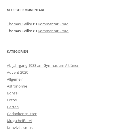
NEUESTE KOMMENTARE
Thomas Geilke
zu
KommentarSPAM
Thomas Geilke
zu
KommentarSPAM
KATEGORIEN
Abijahrgang 1983 am Gymnasium Altlünen
Advent 2020
Allgemein
Astronomie
Bonsai
Fotos
Garten
Gedankensplitter
Klugscheißerei
Konvivialismus