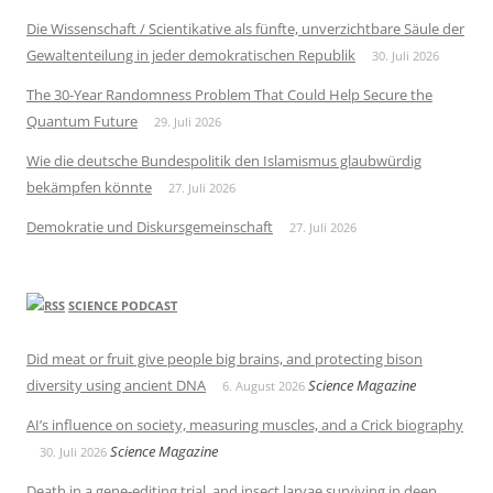
Die Wissenschaft / Scientikative als fünfte, unverzichtbare Säule der
Gewaltenteilung in jeder demokratischen Republik
30. Juli 2026
The 30-Year Randomness Problem That Could Help Secure the
Quantum Future
29. Juli 2026
Wie die deutsche Bundespolitik den Islamismus glaubwürdig
bekämpfen könnte
27. Juli 2026
Demokratie und Diskursgemeinschaft
27. Juli 2026
SCIENCE PODCAST
Did meat or fruit give people big brains, and protecting bison
diversity using ancient DNA
Science Magazine
6. August 2026
AI’s influence on society, measuring muscles, and a Crick biography
Science Magazine
30. Juli 2026
Death in a gene-editing trial, and insect larvae surviving in deep