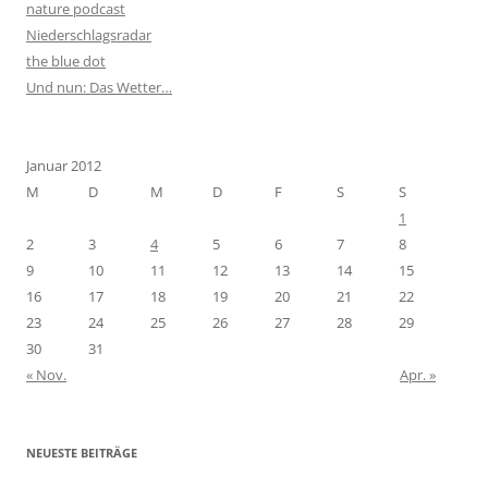
nature podcast
Niederschlagsradar
the blue dot
Und nun: Das Wetter…
Januar 2012
M
D
M
D
F
S
S
1
2
3
4
5
6
7
8
9
10
11
12
13
14
15
16
17
18
19
20
21
22
23
24
25
26
27
28
29
30
31
« Nov.
Apr. »
NEUESTE BEITRÄGE