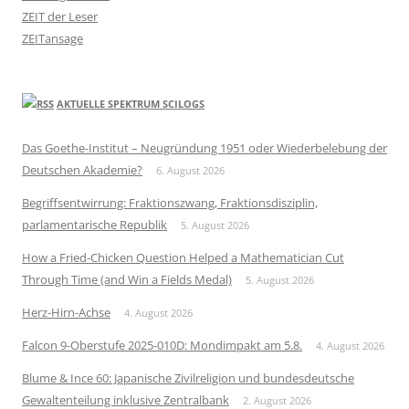
ZEIT der Leser
ZEITansage
AKTUELLE SPEKTRUM SCILOGS
Das Goethe-Institut – Neugründung 1951 oder Wiederbelebung der
Deutschen Akademie?
6. August 2026
Begriffsentwirrung: Fraktionszwang, Fraktionsdisziplin,
parlamentarische Republik
5. August 2026
How a Fried-Chicken Question Helped a Mathematician Cut
Through Time (and Win a Fields Medal)
5. August 2026
Herz-Hirn-Achse
4. August 2026
Falcon 9-Oberstufe 2025-010D: Mondimpakt am 5.8.
4. August 2026
Blume & Ince 60: Japanische Zivilreligion und bundesdeutsche
Gewaltenteilung inklusive Zentralbank
2. August 2026