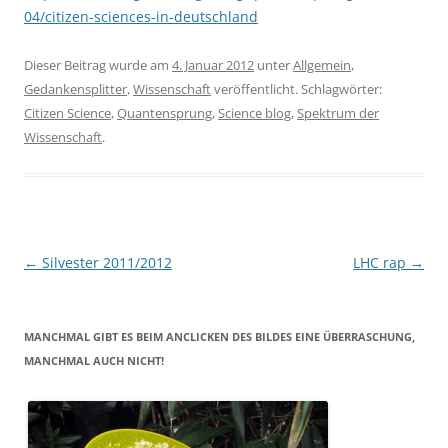
04/citizen-sciences-in-deutschland
Dieser Beitrag wurde am
4. Januar 2012
unter
Allgemein
,
Gedankensplitter
,
Wissenschaft
veröffentlicht. Schlagwörter:
Citizen Science
,
Quantensprung
,
Science blog
,
Spektrum der
Wissenschaft
.
Beitragsnavigation
←
Silvester 2011/2012
LHC rap
→
MANCHMAL GIBT ES BEIM ANCLICKEN DES BILDES EINE ÜBERRASCHUNG,
MANCHMAL AUCH NICHT!