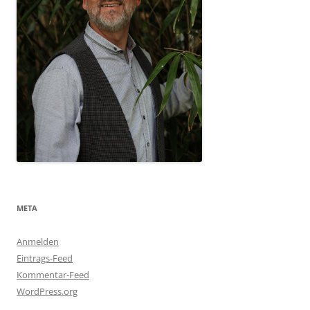
META
Anmelden
Eintrags-Feed
Kommentar-Feed
WordPress.org