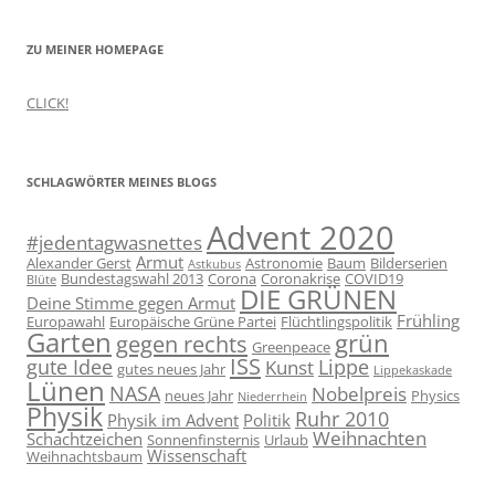
ZU MEINER HOMEPAGE
CLICK!
SCHLAGWÖRTER MEINES BLOGS
Advent 2020
#jedentagwasnettes
Armut
Alexander Gerst
Astronomie
Baum
Bilderserien
Astkubus
Bundestagswahl 2013
Corona
Coronakrise
COVID19
Blüte
DIE GRÜNEN
Deine Stimme gegen Armut
Frühling
Europawahl
Europäische Grüne Partei
Flüchtlingspolitik
Garten
grün
gegen rechts
Greenpeace
ISS
gute Idee
Lippe
Kunst
gutes neues Jahr
Lippekaskade
Lünen
NASA
Nobelpreis
neues Jahr
Physics
Niederrhein
Physik
Ruhr 2010
Physik im Advent
Politik
Weihnachten
Schachtzeichen
Sonnenfinsternis
Urlaub
Wissenschaft
Weihnachtsbaum