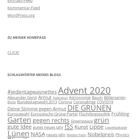
Eintrags-Feed
Kommentar-Feed
WordPress.org
ZU MEINER HOMEPAGE
CLICK!
SCHLAGWÖRTER MEINES BLOGS
Advent 2020
#jedentagwasnettes
Armut
Alexander Gerst
Astronomie
Baum
Bilderserien
Astkubus
Bundestagswahl 2013
Corona
Coronakrise
COVID19
Blüte
DIE GRÜNEN
Deine Stimme gegen Armut
Frühling
Europawahl
Europäische Grüne Partei
Flüchtlingspolitik
Garten
grün
gegen rechts
Greenpeace
ISS
gute Idee
Lippe
Kunst
gutes neues Jahr
Lippekaskade
Lünen
NASA
Nobelpreis
neues Jahr
Physics
Niederrhein