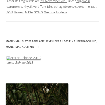
Dieser Beitrag wurde am
29. November 2013
unter
Allgemein
,
Astronomie
,
Physik
veröffentlicht. Schlagwörter:
Astronomie
,
ESA
,
ISON
,
Komet
,
NASA
,
SOHO
,
Weihnachsstern
.
MANCHMAL GIBT ES BEIM ANCLICKEN DES BILDES EINE ÜBERRASCHUNG,
MANCHMAL AUCH NICHT!
erster Schnee 2018