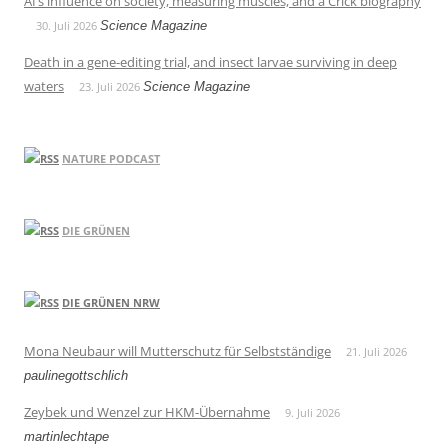
AI’s influence on society, measuring muscles, and a Crick biography
30. Juli 2026
Science Magazine
Death in a gene-editing trial, and insect larvae surviving in deep
waters
23. Juli 2026
Science Magazine
NATURE PODCAST
DIE GRÜNEN
DIE GRÜNEN NRW
Mona Neubaur will Mutterschutz für Selbstständige
21. Juli 2026
paulinegottschlich
Zeybek und Wenzel zur HKM-Übernahme
9. Juli 2026
martinlechtape