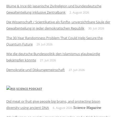
Blume & Ince 60: Japanische Zivilreligion und bundesdeutsche
Gewaltenteilung inklusive Zentralbank
2. August 2026
Die Wissenschaft / Scientikative als fünfte, unverzichtbare Säule der
Gewaltenteilung in jeder demokratischen Republik
30. Juli 2026
The 30-Year Randomness Problem That Could Help Secure the
Quantum Future
29. Juli 2026
Wie die deutsche Bundespolitik den Islamismus glaubwürdig
bekämpfen könnte
27. Juli 2026
Demokratie und Diskursgemeinschaft
27. Juli 2026
SCIENCE PODCAST
Did meat or fruit give people big brains, and protecting bison
diversity using ancient DNA
6. August 2026
Science Magazine