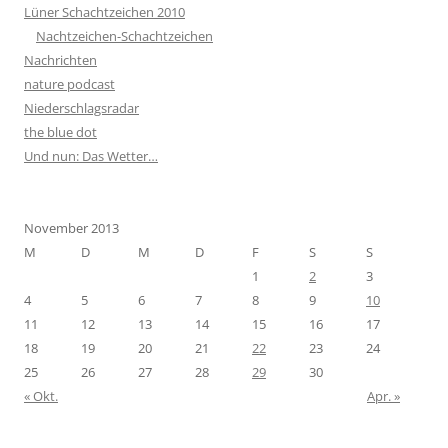
Lüner Schachtzeichen 2010
Nachtzeichen-Schachtzeichen
Nachrichten
nature podcast
Niederschlagsradar
the blue dot
Und nun: Das Wetter…
November 2013
M
D
M
D
F
S
S
1
2
3
4
5
6
7
8
9
10
11
12
13
14
15
16
17
18
19
20
21
22
23
24
25
26
27
28
29
30
« Okt.
Apr. »