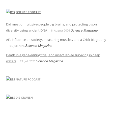
SCIENCE PODCAST
Did meat or fruit give people big brains, and protecting bison
diversity using ancient DNA
6. August 2026
Science Magazine
AI’s influence on society, measuring muscles, and a Crick biography
30. Juli 2026
Science Magazine
Death in a gene-editing trial, and insect larvae surviving in deep
waters
23. Juli 2026
Science Magazine
NATURE PODCAST
DIE GRÜNEN