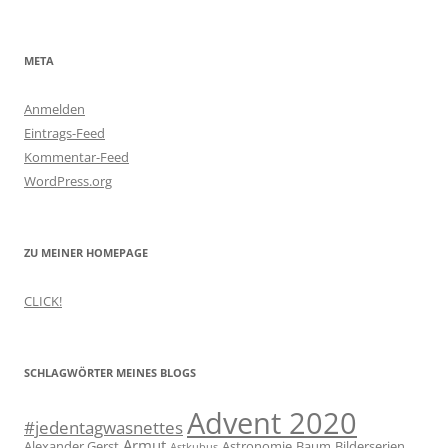
META
Anmelden
Eintrags-Feed
Kommentar-Feed
WordPress.org
ZU MEINER HOMEPAGE
CLICK!
SCHLAGWÖRTER MEINES BLOGS
Advent 2020
#jedentagwasnettes
Armut
Alexander Gerst
Astronomie
Baum
Bilderserien
Astkubus