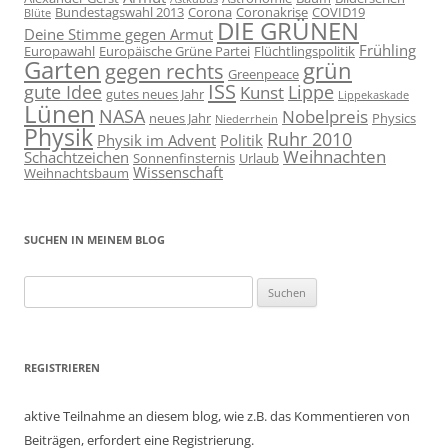
Bundestagswahl 2013
Corona
Coronakrise
COVID19
Blüte
DIE GRÜNEN
Deine Stimme gegen Armut
Frühling
Europawahl
Europäische Grüne Partei
Flüchtlingspolitik
Garten
grün
gegen rechts
Greenpeace
ISS
gute Idee
Lippe
Kunst
gutes neues Jahr
Lippekaskade
Lünen
NASA
Nobelpreis
neues Jahr
Physics
Niederrhein
Physik
Ruhr 2010
Physik im Advent
Politik
Weihnachten
Schachtzeichen
Sonnenfinsternis
Urlaub
Wissenschaft
Weihnachtsbaum
SUCHEN IN MEINEM BLOG
Suchen
nach:
REGISTRIEREN
aktive Teilnahme an diesem blog, wie z.B. das Kommentieren von
Beiträgen, erfordert eine Registrierung.