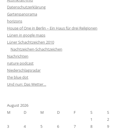
Atomkraft-Info
Datenschutzerklärung
Gartenpanorama
horizons
House of One in Berlin – Ein Haus für drei Religionen
Lünen in google maps
Lüner Schachtzeichen 2010
Nachtzeichen-Schachtzeichen
Nachrichten
nature podcast
Niederschlagsradar
the blue dot
Und nun: Das Wetter…
August 2026
M
D
M
D
F
S
S
1
2
3
4
5
6
7
8
9