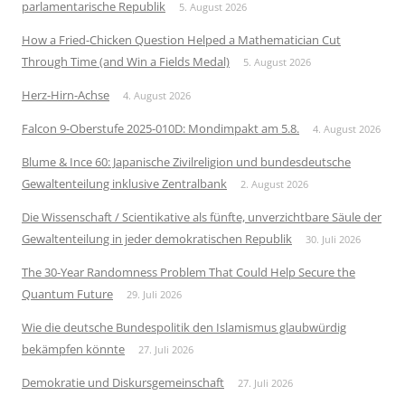
parlamentarische Republik
5. August 2026
How a Fried-Chicken Question Helped a Mathematician Cut
Through Time (and Win a Fields Medal)
5. August 2026
Herz-Hirn-Achse
4. August 2026
Falcon 9-Oberstufe 2025-010D: Mondimpakt am 5.8.
4. August 2026
Blume & Ince 60: Japanische Zivilreligion und bundesdeutsche
Gewaltenteilung inklusive Zentralbank
2. August 2026
Die Wissenschaft / Scientikative als fünfte, unverzichtbare Säule der
Gewaltenteilung in jeder demokratischen Republik
30. Juli 2026
The 30-Year Randomness Problem That Could Help Secure the
Quantum Future
29. Juli 2026
Wie die deutsche Bundespolitik den Islamismus glaubwürdig
bekämpfen könnte
27. Juli 2026
Demokratie und Diskursgemeinschaft
27. Juli 2026