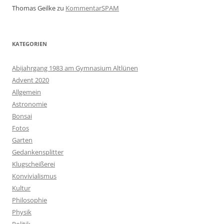
Thomas Geilke
zu
KommentarSPAM
KATEGORIEN
Abijahrgang 1983 am Gymnasium Altlünen
Advent 2020
Allgemein
Astronomie
Bonsai
Fotos
Garten
Gedankensplitter
Klugscheißerei
Konvivialismus
Kultur
Philosophie
Physik