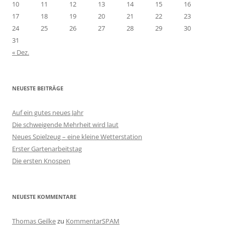
10
11
12
13
14
15
16
17
18
19
20
21
22
23
24
25
26
27
28
29
30
31
« Dez.
NEUESTE BEITRÄGE
Auf ein gutes neues Jahr
Die schweigende Mehrheit wird laut
Neues Spielzeug – eine kleine Wetterstation
Erster Gartenarbeitstag
Die ersten Knospen
NEUESTE KOMMENTARE
Thomas Geilke
zu
KommentarSPAM