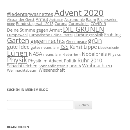
Advent 2020
#jedentagwasnettes
Armut
Alexander Gerst
Astronomie
Baum
Bilderserien
Astkubus
Bundestagswahl 2013
Corona
Coronakrise
COVID19
Blüte
DIE GRÜNEN
Deine Stimme gegen Armut
Frühling
Europawahl
Europäische Grüne Partei
Flüchtlingspolitik
Garten
grün
gegen rechts
Greenpeace
ISS
gute Idee
Lippe
Kunst
gutes neues Jahr
Lippekaskade
Lünen
NASA
Nobelpreis
neues Jahr
Physics
Niederrhein
Physik
Ruhr 2010
Physik im Advent
Politik
Weihnachten
Schachtzeichen
Sonnenfinsternis
Urlaub
Wissenschaft
Weihnachtsbaum
SUCHEN IN MEINEM BLOG
Suchen
nach:
REGISTRIEREN