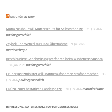
DIE GRÜNEN NRW
Mona Neubaur will Mutterschutz für Selbstständige
21. Juli 2026
paulinegottschlich
Zeybek und Wenzel zur HKM-Übernahme
9. Juli 2026
martinlechtape
Beschleunigte Genehmigungsverfahren beim Windenergieausbau
paulinegottschlich
30. Juni 2026
Grüner Justizminister will Spanneraufnahmen strafbar machen
30.
paulinegottschlich
Juni 2026
GRÜNE NRW bestätigen Landesspitze
martinlechtape
20. Juni 2026
IMPRESSUNG, DATENSCHUTZ, HAFTUNGSAUSSCHLUSS