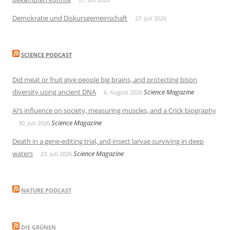
Demokratie und Diskursgemeinschaft
27. Juli 2026
SCIENCE PODCAST
Did meat or fruit give people big brains, and protecting bison
diversity using ancient DNA
Science Magazine
6. August 2026
AI’s influence on society, measuring muscles, and a Crick biography
Science Magazine
30. Juli 2026
Death in a gene-editing trial, and insect larvae surviving in deep
waters
Science Magazine
23. Juli 2026
NATURE PODCAST
DIE GRÜNEN