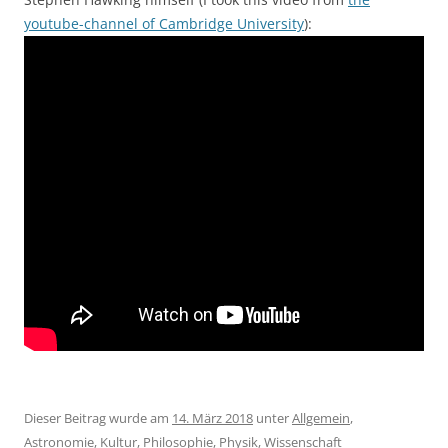
youtube-channel of Cambridge University
):
Dieser Beitrag wurde am
14. März 2018
unter
Allgemein
,
Astronomie
,
Kultur
,
Philosophie
,
Physik
,
Wissenschaft