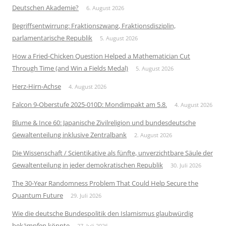
Deutschen Akademie?
6. August 2026
Begriffsentwirrung: Fraktionszwang, Fraktionsdisziplin,
parlamentarische Republik
5. August 2026
How a Fried-Chicken Question Helped a Mathematician Cut
Through Time (and Win a Fields Medal)
5. August 2026
Herz-Hirn-Achse
4. August 2026
Falcon 9-Oberstufe 2025-010D: Mondimpakt am 5.8.
4. August 2026
Blume & Ince 60: Japanische Zivilreligion und bundesdeutsche
Gewaltenteilung inklusive Zentralbank
2. August 2026
Die Wissenschaft / Scientikative als fünfte, unverzichtbare Säule der
Gewaltenteilung in jeder demokratischen Republik
30. Juli 2026
The 30-Year Randomness Problem That Could Help Secure the
Quantum Future
29. Juli 2026
Wie die deutsche Bundespolitik den Islamismus glaubwürdig
bekämpfen könnte
27. Juli 2026