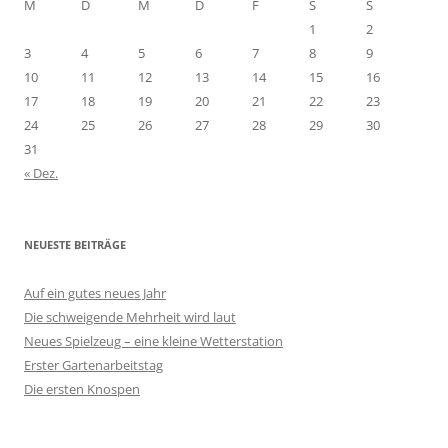
M
D
M
D
F
S
S
1
2
3
4
5
6
7
8
9
10
11
12
13
14
15
16
17
18
19
20
21
22
23
24
25
26
27
28
29
30
31
« Dez.
NEUESTE BEITRÄGE
Auf ein gutes neues Jahr
Die schweigende Mehrheit wird laut
Neues Spielzeug – eine kleine Wetterstation
Erster Gartenarbeitstag
Die ersten Knospen