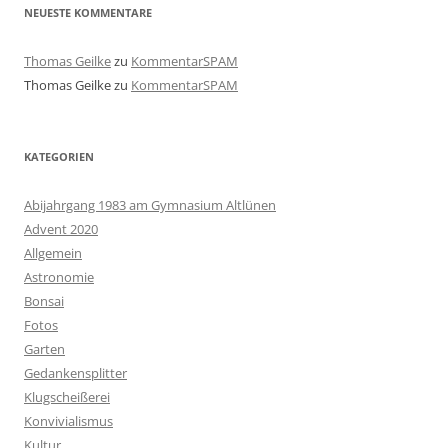
NEUESTE KOMMENTARE
Thomas Geilke
zu
KommentarSPAM
Thomas Geilke
zu
KommentarSPAM
KATEGORIEN
Abijahrgang 1983 am Gymnasium Altlünen
Advent 2020
Allgemein
Astronomie
Bonsai
Fotos
Garten
Gedankensplitter
Klugscheißerei
Konvivialismus
Kultur