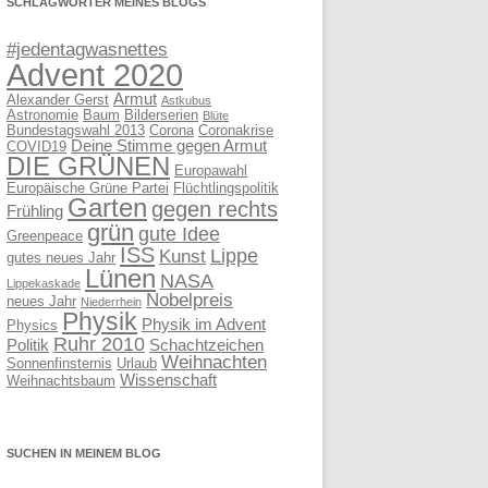
SCHLAGWÖRTER MEINES BLOGS
#jedentagwasnettes
Advent 2020
Armut
Alexander Gerst
Astkubus
Astronomie
Baum
Bilderserien
Blüte
Bundestagswahl 2013
Corona
Coronakrise
Deine Stimme gegen Armut
COVID19
DIE GRÜNEN
Europawahl
Europäische Grüne Partei
Flüchtlingspolitik
Garten
gegen rechts
Frühling
grün
gute Idee
Greenpeace
ISS
Lippe
Kunst
gutes neues Jahr
Lünen
NASA
Lippekaskade
Nobelpreis
neues Jahr
Niederrhein
Physik
Physik im Advent
Physics
Ruhr 2010
Politik
Schachtzeichen
Weihnachten
Sonnenfinsternis
Urlaub
Wissenschaft
Weihnachtsbaum
SUCHEN IN MEINEM BLOG