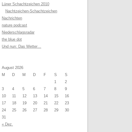
Lüner Schachtzeichen 2010
Nachtzeichen-Schachtzeichen
Nachrichten
nature podcast
Niederschlagsradar
the blue dot
Und nun: Das Wetter…
August 2026
M
D
M
D
F
S
S
1
2
3
4
5
6
7
8
9
10
11
12
13
14
15
16
17
18
19
20
21
22
23
24
25
26
27
28
29
30
31
« Dez.