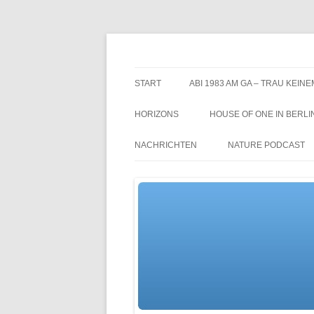
Zum
Inhalt
springen
TGs blog
START
ABI 1983 AM GA – TRAU KEINE
HORIZONS
HOUSE OF ONE IN BERLI
NACHRICHTEN
NATURE PODCAST