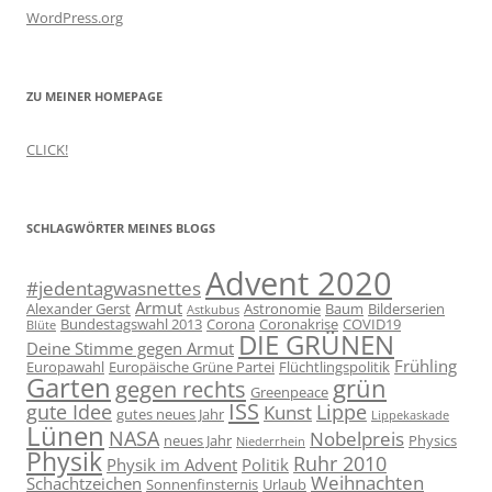
WordPress.org
ZU MEINER HOMEPAGE
CLICK!
SCHLAGWÖRTER MEINES BLOGS
Advent 2020
#jedentagwasnettes
Armut
Alexander Gerst
Astronomie
Baum
Bilderserien
Astkubus
Bundestagswahl 2013
Corona
Coronakrise
COVID19
Blüte
DIE GRÜNEN
Deine Stimme gegen Armut
Frühling
Europawahl
Europäische Grüne Partei
Flüchtlingspolitik
Garten
grün
gegen rechts
Greenpeace
ISS
gute Idee
Lippe
Kunst
gutes neues Jahr
Lippekaskade
Lünen
NASA
Nobelpreis
neues Jahr
Physics
Niederrhein
Physik
Ruhr 2010
Physik im Advent
Politik
Weihnachten
Schachtzeichen
Sonnenfinsternis
Urlaub