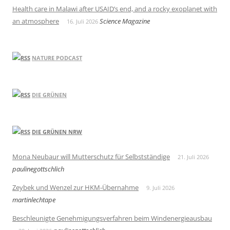
Health care in Malawi after USAID’s end, and a rocky exoplanet with
an atmosphere
Science Magazine
16. Juli 2026
NATURE PODCAST
DIE GRÜNEN
DIE GRÜNEN NRW
Mona Neubaur will Mutterschutz für Selbstständige
21. Juli 2026
paulinegottschlich
Zeybek und Wenzel zur HKM-Übernahme
9. Juli 2026
martinlechtape
Beschleunigte Genehmigungsverfahren beim Windenergieausbau