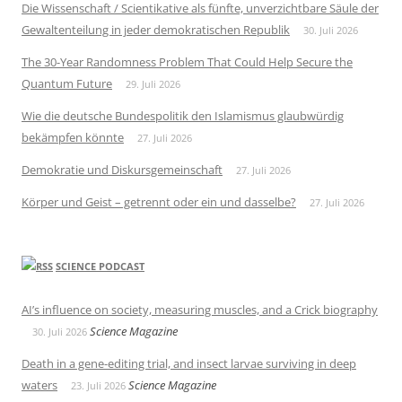
Die Wissenschaft / Scientikative als fünfte, unverzichtbare Säule der
Gewaltenteilung in jeder demokratischen Republik
30. Juli 2026
The 30-Year Randomness Problem That Could Help Secure the
Quantum Future
29. Juli 2026
Wie die deutsche Bundespolitik den Islamismus glaubwürdig
bekämpfen könnte
27. Juli 2026
Demokratie und Diskursgemeinschaft
27. Juli 2026
Körper und Geist – getrennt oder ein und dasselbe?
27. Juli 2026
SCIENCE PODCAST
AI’s influence on society, measuring muscles, and a Crick biography
Science Magazine
30. Juli 2026
Death in a gene-editing trial, and insect larvae surviving in deep
waters
Science Magazine
23. Juli 2026