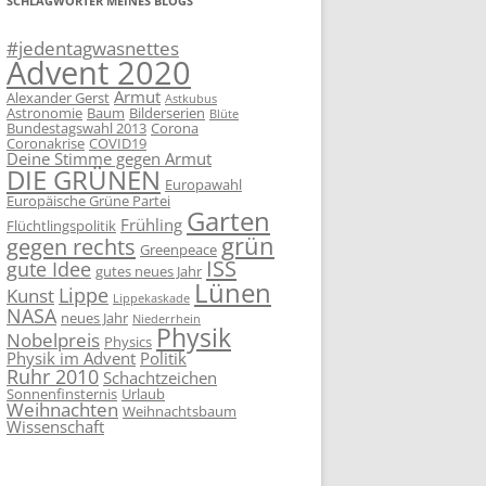
SCHLAGWÖRTER MEINES BLOGS
#jedentagwasnettes
Advent 2020
Armut
Alexander Gerst
Astkubus
Astronomie
Baum
Bilderserien
Blüte
Bundestagswahl 2013
Corona
Coronakrise
COVID19
Deine Stimme gegen Armut
DIE GRÜNEN
Europawahl
Europäische Grüne Partei
Garten
Frühling
Flüchtlingspolitik
grün
gegen rechts
Greenpeace
ISS
gute Idee
gutes neues Jahr
Lünen
Lippe
Kunst
Lippekaskade
NASA
neues Jahr
Niederrhein
Physik
Nobelpreis
Physics
Physik im Advent
Politik
Ruhr 2010
Schachtzeichen
Sonnenfinsternis
Urlaub
Weihnachten
Weihnachtsbaum
Wissenschaft