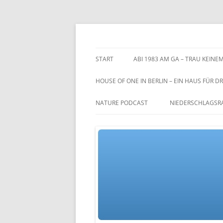
Zum
Inhalt
springen
TGs blog
START
ABI 1983 AM GA – TRAU KEINEM
HOUSE OF ONE IN BERLIN – EIN HAUS FÜR DR
NATURE PODCAST
NIEDERSCHLAGSR