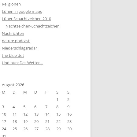
Religionen
Lünen in google maps
Lüner Schachtzeichen 2010
Nachtzeichen-Schachtzeichen
Nachrichten
nature podcast
Niederschlagsradar
the blue dot
Und nun: Das Wetter…
August 2026
M
D
M
D
F
S
S
1
2
3
4
5
6
7
8
9
10
11
12
13
14
15
16
17
18
19
20
21
22
23
24
25
26
27
28
29
30
31