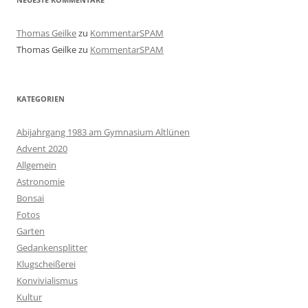
Thomas Geilke
zu
KommentarSPAM
Thomas Geilke
zu
KommentarSPAM
KATEGORIEN
Abijahrgang 1983 am Gymnasium Altlünen
Advent 2020
Allgemein
Astronomie
Bonsai
Fotos
Garten
Gedankensplitter
Klugscheißerei
Konvivialismus
Kultur