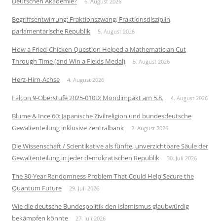
Deutschen Akademie?
6. August 2026
Begriffsentwirrung: Fraktionszwang, Fraktionsdisziplin,
parlamentarische Republik
5. August 2026
How a Fried-Chicken Question Helped a Mathematician Cut
Through Time (and Win a Fields Medal)
5. August 2026
Herz-Hirn-Achse
4. August 2026
Falcon 9-Oberstufe 2025-010D: Mondimpakt am 5.8.
4. August 2026
Blume & Ince 60: Japanische Zivilreligion und bundesdeutsche
Gewaltenteilung inklusive Zentralbank
2. August 2026
Die Wissenschaft / Scientikative als fünfte, unverzichtbare Säule der
Gewaltenteilung in jeder demokratischen Republik
30. Juli 2026
The 30-Year Randomness Problem That Could Help Secure the
Quantum Future
29. Juli 2026
Wie die deutsche Bundespolitik den Islamismus glaubwürdig
bekämpfen könnte
27. Juli 2026