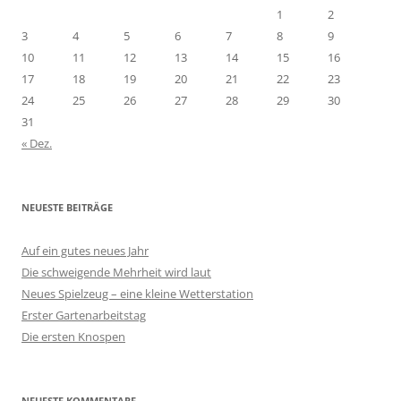
1
2
3
4
5
6
7
8
9
10
11
12
13
14
15
16
17
18
19
20
21
22
23
24
25
26
27
28
29
30
31
« Dez.
NEUESTE BEITRÄGE
Auf ein gutes neues Jahr
Die schweigende Mehrheit wird laut
Neues Spielzeug – eine kleine Wetterstation
Erster Gartenarbeitstag
Die ersten Knospen
NEUESTE KOMMENTARE