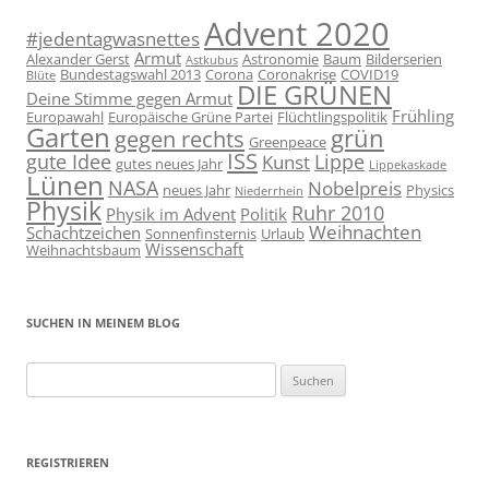
Advent 2020
#jedentagwasnettes
Armut
Alexander Gerst
Astronomie
Baum
Bilderserien
Astkubus
Bundestagswahl 2013
Corona
Coronakrise
COVID19
Blüte
DIE GRÜNEN
Deine Stimme gegen Armut
Frühling
Europawahl
Europäische Grüne Partei
Flüchtlingspolitik
Garten
grün
gegen rechts
Greenpeace
ISS
gute Idee
Lippe
Kunst
gutes neues Jahr
Lippekaskade
Lünen
NASA
Nobelpreis
neues Jahr
Physics
Niederrhein
Physik
Ruhr 2010
Physik im Advent
Politik
Weihnachten
Schachtzeichen
Sonnenfinsternis
Urlaub
Wissenschaft
Weihnachtsbaum
SUCHEN IN MEINEM BLOG
Suchen
nach:
REGISTRIEREN