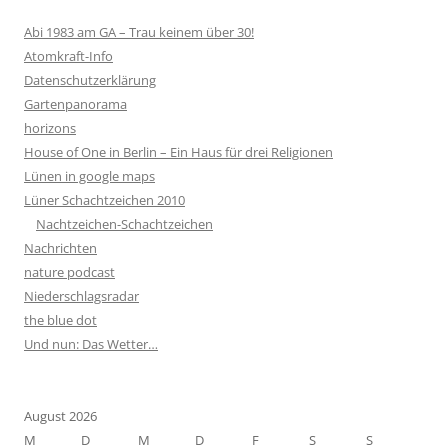
Abi 1983 am GA – Trau keinem über 30!
Atomkraft-Info
Datenschutzerklärung
Gartenpanorama
horizons
House of One in Berlin – Ein Haus für drei Religionen
Lünen in google maps
Lüner Schachtzeichen 2010
Nachtzeichen-Schachtzeichen
Nachrichten
nature podcast
Niederschlagsradar
the blue dot
Und nun: Das Wetter…
August 2026
M
D
M
D
F
S
S