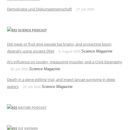
Demokratie und Diskursgemeinschaft
27. Juli 2026
SCIENCE PODCAST
Did meat or fruit give people big brains, and protecting bison
diversity using ancient DNA
6. August 2026
Science Magazine
AI’s influence on society, measuring muscles, and a Crick biography
30. Juli 2026
Science Magazine
Death in a gene-editing trial, and insect larvae surviving in deep
waters
23. Juli 2026
Science Magazine
NATURE PODCAST
DIE GRÜNEN