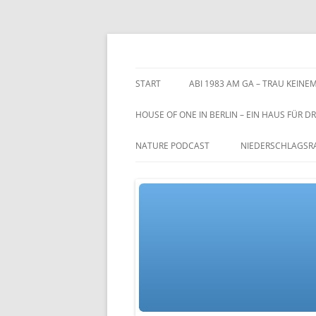
Zum
Inhalt
springen
TGs blog
START
ABI 1983 AM GA – TRAU KEINEM
HOUSE OF ONE IN BERLIN – EIN HAUS FÜR DR
NATURE PODCAST
NIEDERSCHLAGSR