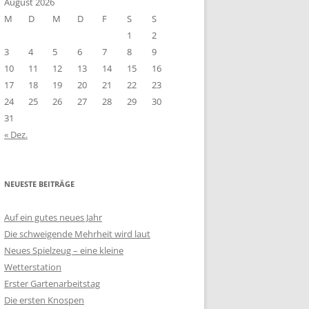
August 2026
M
D
M
D
F
S
S
1
2
3
4
5
6
7
8
9
10
11
12
13
14
15
16
17
18
19
20
21
22
23
24
25
26
27
28
29
30
31
« Dez.
NEUESTE BEITRÄGE
Auf ein gutes neues Jahr
Die schweigende Mehrheit wird laut
Neues Spielzeug – eine kleine
Wetterstation
Erster Gartenarbeitstag
Die ersten Knospen