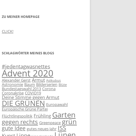
ZU MEINER HOMEPAGE
CLICK!
SCHLAGWÖRTER MEINES BLOGS
#jedentagwasnettes
Advent 2020
Armut
Alexander Gerst
Astkubus
Astronomie
Baum
Bilderserien
Blüte
Bundestagswahl 2013
Corona
Coronakrise
COVID19
Deine Stimme gegen Armut
DIE GRÜNEN
Europawahl
Europäische Grüne Partei
Garten
Frühling
Flüchtlingspolitik
grün
gegen rechts
Greenpeace
ISS
gute Idee
gutes neues Jahr
Lünen
Lippe
Kunst