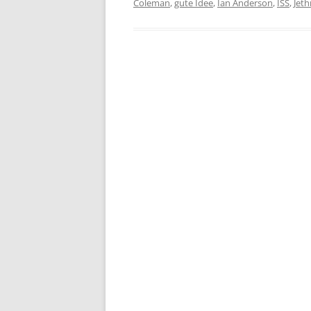
Coleman
,
gute Idee
,
Ian Anderson
,
ISS
,
Jeth