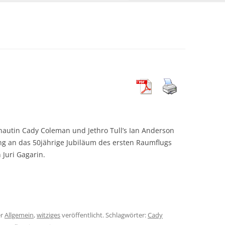
nautin Cady Coleman und Jethro Tull’s Ian Anderson
ng an das 50jährige Jubiläum des ersten Raumflugs
Juri Gagarin.
er
Allgemein
,
witziges
veröffentlicht. Schlagwörter:
Cady