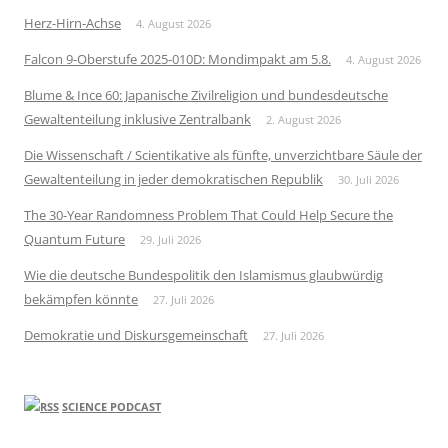
Herz-Hirn-Achse
4. August 2026
Falcon 9-Oberstufe 2025-010D: Mondimpakt am 5.8.
4. August 2026
Blume & Ince 60: Japanische Zivilreligion und bundesdeutsche
Gewaltenteilung inklusive Zentralbank
2. August 2026
Die Wissenschaft / Scientikative als fünfte, unverzichtbare Säule der
Gewaltenteilung in jeder demokratischen Republik
30. Juli 2026
The 30-Year Randomness Problem That Could Help Secure the
Quantum Future
29. Juli 2026
Wie die deutsche Bundespolitik den Islamismus glaubwürdig
bekämpfen könnte
27. Juli 2026
Demokratie und Diskursgemeinschaft
27. Juli 2026
SCIENCE PODCAST