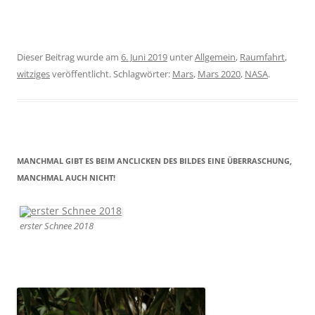
Dieser Beitrag wurde am
6. Juni 2019
unter
Allgemein
,
Raumfahrt
,
witziges
veröffentlicht. Schlagwörter:
Mars
,
Mars 2020
,
NASA
.
MANCHMAL GIBT ES BEIM ANCLICKEN DES BILDES EINE ÜBERRASCHUNG,
MANCHMAL AUCH NICHT!
erster Schnee 2018