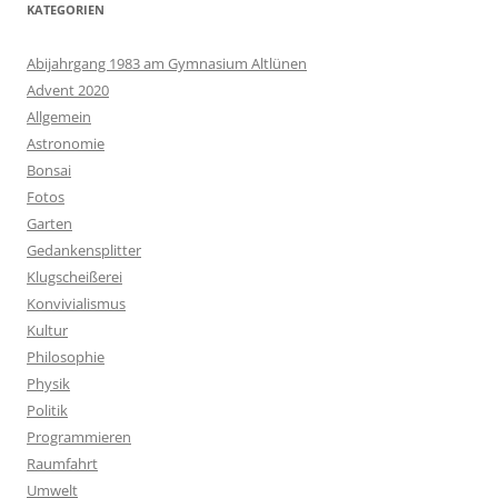
KATEGORIEN
Abijahrgang 1983 am Gymnasium Altlünen
Advent 2020
Allgemein
Astronomie
Bonsai
Fotos
Garten
Gedankensplitter
Klugscheißerei
Konvivialismus
Kultur
Philosophie
Physik
Politik
Programmieren
Raumfahrt
Umwelt