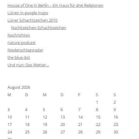
House of One in Berlin – Ein Haus für drei Religionen
Lünen in google maps
Lüner Schachtzeichen 2010
Nachtzeichen-Schachtzeichen
Nachrichten
nature podcast
Niederschlagsradar
the blue dot
Und nun: Das Wetter…
August 2026
M
D
M
D
F
S
S
1
2
3
4
5
6
7
8
9
10
11
12
13
14
15
16
17
18
19
20
21
22
23
24
25
26
27
28
29
30