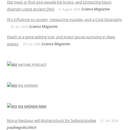
Did meat or fruit give people big brains, and protecting bison
diversity using ancient DNA
Science Magazine
6. August 2026
AI’s influence on society, measuring muscles, and a Crick biography
Science Magazine
30. Juli 2026
Death in a gene-editing trial, and insect larvae surviving in deep
waters
Science Magazine
23. Juli 2026
NATURE PODCAST
DIE GRÜNEN
DIE GRÜNEN NRW
Mona Neubaur will Mutterschutz für Selbstständige
21. Juli 2026
paulinegottschlich