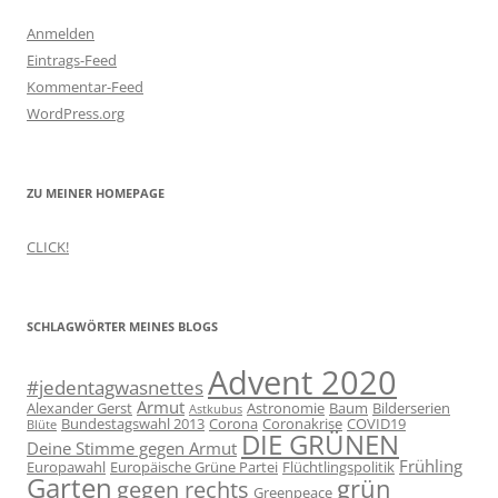
Anmelden
Eintrags-Feed
Kommentar-Feed
WordPress.org
ZU MEINER HOMEPAGE
CLICK!
SCHLAGWÖRTER MEINES BLOGS
Advent 2020
#jedentagwasnettes
Armut
Alexander Gerst
Astronomie
Baum
Bilderserien
Astkubus
Bundestagswahl 2013
Corona
Coronakrise
COVID19
Blüte
DIE GRÜNEN
Deine Stimme gegen Armut
Frühling
Europawahl
Europäische Grüne Partei
Flüchtlingspolitik
Garten
grün
gegen rechts
Greenpeace