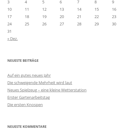
3
4
5
6
7
8
9
10
11
12
13
14
15
16
17
18
19
20
21
22
23
24
25
26
27
28
29
30
31
« Dez.
NEUESTE BEITRÄGE
Auf ein gutes neues Jahr
Die schweigende Mehrheit wird laut
Neues Spielzeug – eine kleine Wetterstation
Erster Gartenarbeitstag
Die ersten Knospen
NEUESTE KOMMENTARE