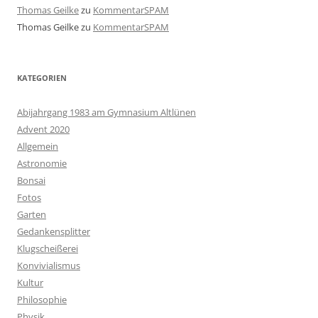
Thomas Geilke
zu
KommentarSPAM
Thomas Geilke
zu
KommentarSPAM
KATEGORIEN
Abijahrgang 1983 am Gymnasium Altlünen
Advent 2020
Allgemein
Astronomie
Bonsai
Fotos
Garten
Gedankensplitter
Klugscheißerei
Konvivialismus
Kultur
Philosophie
Physik