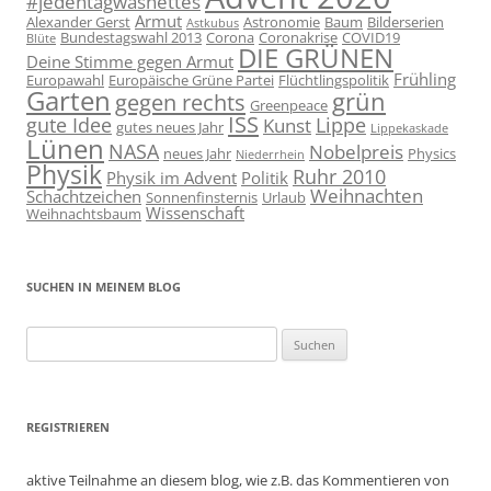
#jedentagwasnettes
Armut
Alexander Gerst
Astronomie
Baum
Bilderserien
Astkubus
Bundestagswahl 2013
Corona
Coronakrise
COVID19
Blüte
DIE GRÜNEN
Deine Stimme gegen Armut
Frühling
Europawahl
Europäische Grüne Partei
Flüchtlingspolitik
Garten
grün
gegen rechts
Greenpeace
ISS
gute Idee
Lippe
Kunst
gutes neues Jahr
Lippekaskade
Lünen
NASA
Nobelpreis
neues Jahr
Physics
Niederrhein
Physik
Ruhr 2010
Physik im Advent
Politik
Weihnachten
Schachtzeichen
Sonnenfinsternis
Urlaub
Wissenschaft
Weihnachtsbaum
SUCHEN IN MEINEM BLOG
Suchen
nach:
REGISTRIEREN
aktive Teilnahme an diesem blog, wie z.B. das Kommentieren von