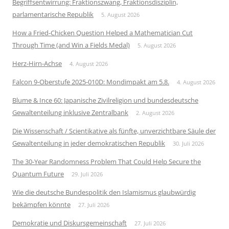
Begriffsentwirrung: Fraktionszwang, Fraktionsdisziplin,
parlamentarische Republik
5. August 2026
How a Fried-Chicken Question Helped a Mathematician Cut
Through Time (and Win a Fields Medal)
5. August 2026
Herz-Hirn-Achse
4. August 2026
Falcon 9-Oberstufe 2025-010D: Mondimpakt am 5.8.
4. August 2026
Blume & Ince 60: Japanische Zivilreligion und bundesdeutsche
Gewaltenteilung inklusive Zentralbank
2. August 2026
Die Wissenschaft / Scientikative als fünfte, unverzichtbare Säule der
Gewaltenteilung in jeder demokratischen Republik
30. Juli 2026
The 30-Year Randomness Problem That Could Help Secure the
Quantum Future
29. Juli 2026
Wie die deutsche Bundespolitik den Islamismus glaubwürdig
bekämpfen könnte
27. Juli 2026
Demokratie und Diskursgemeinschaft
27. Juli 2026