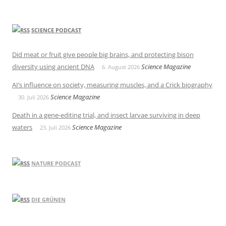
SCIENCE PODCAST
Did meat or fruit give people big brains, and protecting bison
diversity using ancient DNA
Science Magazine
6. August 2026
AI’s influence on society, measuring muscles, and a Crick biography
Science Magazine
30. Juli 2026
Death in a gene-editing trial, and insect larvae surviving in deep
waters
Science Magazine
23. Juli 2026
NATURE PODCAST
DIE GRÜNEN