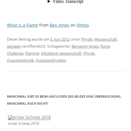
What is a Flame
from
Ben Ames
on
Vimeo
.
Dieser Beitrag wurde am
5. Juni 2012
unter
Physik
,
Wissenschaft
,
witziges
veröffentlicht. Schlagwörter:
Benjamin Ames
,
flame
challenge
,
Flamme
,
infodienst wissenschaft
,
Physik
,
Quantenphysik
,
Quantenphysiker
.
MANCHMAL GIBT ES BEIM ANCLICKEN DES BILDES EINE ÜBERRASCHUNG,
MANCHMAL AUCH NICHT!
erster Schnee 2018