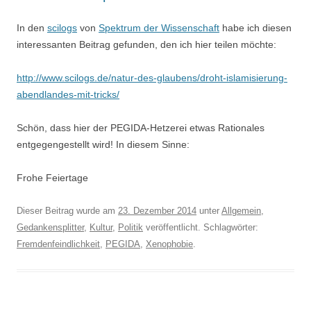
In den
scilogs
von
Spektrum der Wissenschaft
habe ich diesen
interessanten Beitrag gefunden, den ich hier teilen möchte:
http://www.scilogs.de/natur-des-glaubens/droht-islamisierung-
abendlandes-mit-tricks/
Schön, dass hier der PEGIDA-Hetzerei etwas Rationales
entgegengestellt wird! In diesem Sinne:
Frohe Feiertage
Dieser Beitrag wurde am
23. Dezember 2014
unter
Allgemein
,
Gedankensplitter
,
Kultur
,
Politik
veröffentlicht. Schlagwörter:
Fremdenfeindlichkeit
,
PEGIDA
,
Xenophobie
.