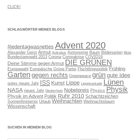
CLICK!
SCHLAGWÖRTER MEINES BLOGS
Advent 2020
#jedentagwasnettes
Armut
Alexander Gerst
Astronomie
Baum
Bilderserien
Astkubus
Blüte
Bundestagswahl 2013
Corona
Coronakrise
COVID19
DIE GRÜNEN
Deine Stimme gegen Armut
Frühling
Europawahl
Europäische Grüne Partei
Flüchtlingspolitik
Garten
grün
gegen rechts
gute Idee
Greenpeace
Lünen
ISS
Lippe
Kunst
gutes neues Jahr
Lippekaskade
Physik
NASA
Nobelpreis
neues Jahr
Physics
Niederrhein
Ruhr 2010
Physik im Advent
Politik
Schachtzeichen
Weihnachten
Sonnenfinsternis
Urlaub
Weihnachtsbaum
Wissenschaft
SUCHEN IN MEINEM BLOG