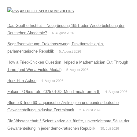
AKTUELLE SPEKTRUM SCILOGS
Das Goethe-Institut – Neugründung 1951 oder Wiederbelebung der
Deutschen Akademie?
6. August 2026
Begriffsentwirrung: Fraktionszwang, Fraktionsdisziplin,
parlamentarische Republik
5. August 2026
How a Fried-Chicken Question Helped a Mathematician Cut Through
Time (and Win a Fields Medal)
5. August 2026
Herz-Hirn-Achse
4. August 2026
Falcon 9-Oberstufe 2025-010D: Mondimpakt am 5.8.
4. August 2026
Blume & Ince 60: Japanische Zivilreligion und bundesdeutsche
Gewaltenteilung inklusive Zentralbank
2. August 2026
Die Wissenschaft / Scientikative als fünfte, unverzichtbare Säule der
Gewaltenteilung in jeder demokratischen Republik
30. Juli 2026