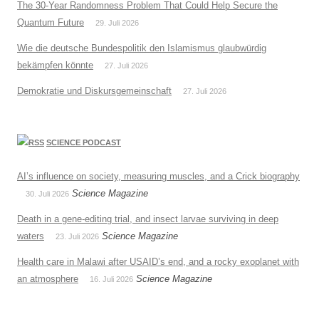
The 30-Year Randomness Problem That Could Help Secure the
Quantum Future
29. Juli 2026
Wie die deutsche Bundespolitik den Islamismus glaubwürdig
bekämpfen könnte
27. Juli 2026
Demokratie und Diskursgemeinschaft
27. Juli 2026
SCIENCE PODCAST
AI’s influence on society, measuring muscles, and a Crick biography
Science Magazine
30. Juli 2026
Death in a gene-editing trial, and insect larvae surviving in deep
waters
Science Magazine
23. Juli 2026
Health care in Malawi after USAID’s end, and a rocky exoplanet with
an atmosphere
Science Magazine
16. Juli 2026