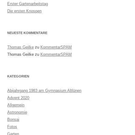
Erster Gartenarbeitstag
Die ersten Knospen
NEUESTE KOMMENTARE
Thomas Geilke
zu
KommentarSPAM
Thomas Geilke
zu
KommentarSPAM
KATEGORIEN
Abijahrgang 1983 am Gymnasium Altlünen
Advent 2020
Allgemein
Astronomie
Bonsai
Fotos
Garten