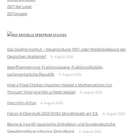
ZEIT der Leser
ZEITansage
AKTUELLE SPEKTRUM SCILOGS
Das Goethe-Institut – Neugründung 1951 oder Wiederbelebung der
Deutschen Akademie?
6. August 2026
Begriffsentwirrung: Fraktionszwang, Fraktionsdisziplin,
parlamentarische Republik
5. August 2026
How a Fried-Chicken Question Helped a Mathematician Cut
Through Time (and Win a Fields Medal)
5. August 2026
Herz-Hirn-Achse
4. August 2026
Falcon 9-Oberstufe 2025-010D: Mondimpakt am 5.8.
4. August 2026
Blume & Ince 60: Japanische Zivilreligion und bundesdeutsche
Gewaltenteilung inklusive Zentralbank
2. August 2026