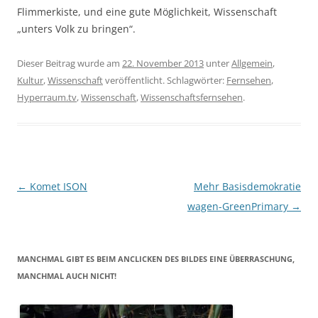
Flimmerkiste, und eine gute Möglichkeit, Wissenschaft
„unters Volk zu bringen“.
Dieser Beitrag wurde am
22. November 2013
unter
Allgemein
,
Kultur
,
Wissenschaft
veröffentlicht. Schlagwörter:
Fernsehen
,
Hyperraum.tv
,
Wissenschaft
,
Wissenschaftsfernsehen
.
Beitragsnavigation
←
Komet ISON
Mehr Basisdemokratie
wagen-GreenPrimary
→
MANCHMAL GIBT ES BEIM ANCLICKEN DES BILDES EINE ÜBERRASCHUNG,
MANCHMAL AUCH NICHT!