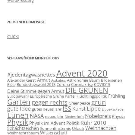
WordPress.org
ZU MEINER HOMEPAGE
CLICK!
SCHLAGWÖRTER MEINES BLOGS
Advent 2020
#jedentagwasnettes
Armut
Alexander Gerst
Astronomie
Baum
Bilderserien
Astkubus
Bundestagswahl 2013
Corona
Coronakrise
COVID19
Blüte
DIE GRÜNEN
Deine Stimme gegen Armut
Frühling
Europawahl
Europäische Grüne Partei
Flüchtlingspolitik
Garten
grün
gegen rechts
Greenpeace
ISS
gute Idee
Lippe
Kunst
gutes neues Jahr
Lippekaskade
Lünen
NASA
Nobelpreis
neues Jahr
Physics
Niederrhein
Physik
Ruhr 2010
Physik im Advent
Politik
Weihnachten
Schachtzeichen
Sonnenfinsternis
Urlaub
Wissenschaft
Weihnachtsbaum