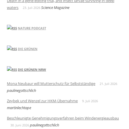
Death in a gene-editing trial, and insect larvae surviving in deep
waters
Science Magazine
23. Juli 2026
NATURE PODCAST
DIE GRÜNEN
DIE GRÜNEN NRW
Mona Neubaur will Mutterschutz für Selbstständige
21. Juli 2026
paulinegottschlich
Zeybek und Wenzel zur HKM-Übernahme
9. Juli 2026
martinlechtape
Beschleunigte Genehmigungsverfahren beim Windenergieausbau
paulinegottschlich
30. Juni 2026