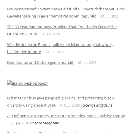
Die Wissenschaft / Scientikative als fünfte, unverzichtbare Säule der
Gewaltenteilung in jeder demokratischen Republik
30. Juli 2026
The 30-Year Randomness Problem That Could Help Secure the
Quantum Future
29. Juli 2026
Wie die deutsche Bundespolitik den Islamismus glaubwürdig
bekämpfen könnte
27. Juli 2026
Demokratie und Diskursgemeinschaft
27. Juli 2026
SCIENCE PODCAST
Did meat or fruit give people big brains, and protecting bison
diversity using ancient DNA
Science Magazine
6. August 2026
AI’s influence on society, measuring muscles, and a Crick biography
Science Magazine
30. Juli 2026