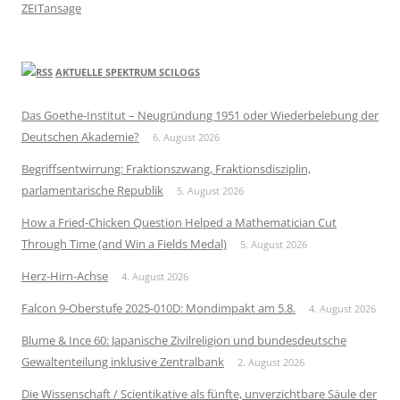
ZEITansage
AKTUELLE SPEKTRUM SCILOGS
Das Goethe-Institut – Neugründung 1951 oder Wiederbelebung der
Deutschen Akademie?
6. August 2026
Begriffsentwirrung: Fraktionszwang, Fraktionsdisziplin,
parlamentarische Republik
5. August 2026
How a Fried-Chicken Question Helped a Mathematician Cut
Through Time (and Win a Fields Medal)
5. August 2026
Herz-Hirn-Achse
4. August 2026
Falcon 9-Oberstufe 2025-010D: Mondimpakt am 5.8.
4. August 2026
Blume & Ince 60: Japanische Zivilreligion und bundesdeutsche
Gewaltenteilung inklusive Zentralbank
2. August 2026
Die Wissenschaft / Scientikative als fünfte, unverzichtbare Säule der