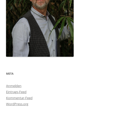
META
Anmelden
Eintrags-Feed
Kommentar-Feed
WordPress.org