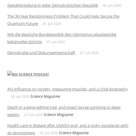
Gewaltenteilung in jeder demokratischen Republik
30. Juli 2026
The 30-Year Randomness Problem That Could Help Secure the
Quantum Future
29. Juli 2026
Wie die deutsche Bundespolitik den Islamismus glaubwürdig
bekämpfen könnte
27. Juli 2026
Demokratie und Diskursgemeinschaft
27. Juli 2026
SCIENCE PODCAST
AI’s influence on society, measuring muscles, and a Crick biography
Science Magazine
30. Juli 2026
Death in a gene-editing trial, and insect larvae surviving in deep
waters
Science Magazine
23. Juli 2026
Health care in Malawi after USAID’s end, and a rocky exoplanet with
an atmosphere
Science Magazine
16. Juli 2026