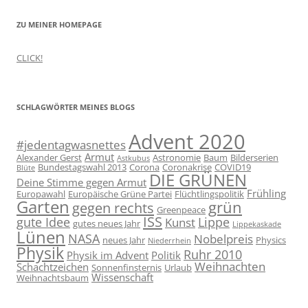
ZU MEINER HOMEPAGE
CLICK!
SCHLAGWÖRTER MEINES BLOGS
Advent 2020
#jedentagwasnettes
Armut
Alexander Gerst
Astronomie
Baum
Bilderserien
Astkubus
Bundestagswahl 2013
Corona
Coronakrise
COVID19
Blüte
DIE GRÜNEN
Deine Stimme gegen Armut
Frühling
Europawahl
Europäische Grüne Partei
Flüchtlingspolitik
Garten
grün
gegen rechts
Greenpeace
ISS
gute Idee
Lippe
Kunst
gutes neues Jahr
Lippekaskade
Lünen
NASA
Nobelpreis
neues Jahr
Physics
Niederrhein
Physik
Ruhr 2010
Physik im Advent
Politik
Weihnachten
Schachtzeichen
Sonnenfinsternis
Urlaub
Wissenschaft
Weihnachtsbaum