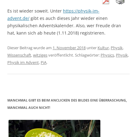
Es ist wieder soweit. Unter
https://physik-im-
advent.de/
gibt es auch dieses Jahr wieder einen
physikalischen Adventskalender. Also, wer Freude dran
hat, kann sich ab heute (1.11.2018) registrieren.
Dieser Beitrag wurde am
1. November 2018
unter
Kultur
,
Physik
,
Wissenschaft
,
witziges
veröffentlicht. Schlagwörter:
Physics
,
Physik
,
Physik im Advent
,
PiA
.
MANCHMAL GIBT ES BEIM ANCLICKEN DES BILDES EINE ÜBERRASCHUNG,
MANCHMAL AUCH NICHT!