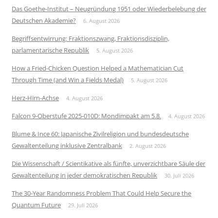
Das Goethe-Institut – Neugründung 1951 oder Wiederbelebung der
Deutschen Akademie?
6. August 2026
Begriffsentwirrung: Fraktionszwang, Fraktionsdisziplin,
parlamentarische Republik
5. August 2026
How a Fried-Chicken Question Helped a Mathematician Cut
Through Time (and Win a Fields Medal)
5. August 2026
Herz-Hirn-Achse
4. August 2026
Falcon 9-Oberstufe 2025-010D: Mondimpakt am 5.8.
4. August 2026
Blume & Ince 60: Japanische Zivilreligion und bundesdeutsche
Gewaltenteilung inklusive Zentralbank
2. August 2026
Die Wissenschaft / Scientikative als fünfte, unverzichtbare Säule der
Gewaltenteilung in jeder demokratischen Republik
30. Juli 2026
The 30-Year Randomness Problem That Could Help Secure the
Quantum Future
29. Juli 2026