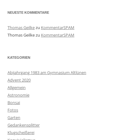
NEUESTE KOMMENTARE
Thomas Geilke
zu
KommentarSPAM
Thomas Geilke
zu
KommentarSPAM
KATEGORIEN
Abijahrgang 1983 am Gymnasium Altlünen
Advent 2020
Allgemein
Astronomie
Bonsai
Fotos
Garten
Gedankensplitter
Klugscheißerei