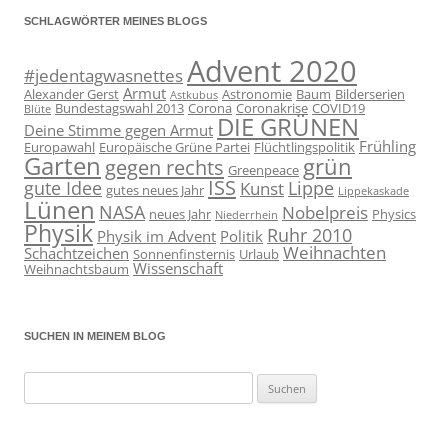
SCHLAGWÖRTER MEINES BLOGS
Advent 2020
#jedentagwasnettes
Armut
Alexander Gerst
Astronomie
Baum
Bilderserien
Astkubus
Bundestagswahl 2013
Corona
Coronakrise
COVID19
Blüte
DIE GRÜNEN
Deine Stimme gegen Armut
Frühling
Europawahl
Europäische Grüne Partei
Flüchtlingspolitik
Garten
grün
gegen rechts
Greenpeace
ISS
gute Idee
Lippe
Kunst
gutes neues Jahr
Lippekaskade
Lünen
NASA
Nobelpreis
neues Jahr
Physics
Niederrhein
Physik
Ruhr 2010
Physik im Advent
Politik
Weihnachten
Schachtzeichen
Sonnenfinsternis
Urlaub
Wissenschaft
Weihnachtsbaum
SUCHEN IN MEINEM BLOG
Suchen
nach: