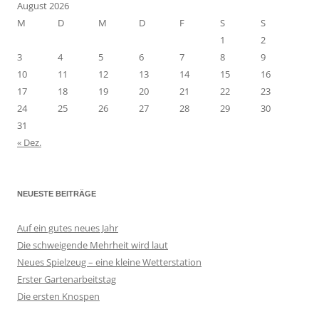
August 2026
M
D
M
D
F
S
S
1
2
3
4
5
6
7
8
9
10
11
12
13
14
15
16
17
18
19
20
21
22
23
24
25
26
27
28
29
30
31
« Dez.
NEUESTE BEITRÄGE
Auf ein gutes neues Jahr
Die schweigende Mehrheit wird laut
Neues Spielzeug – eine kleine Wetterstation
Erster Gartenarbeitstag
Die ersten Knospen