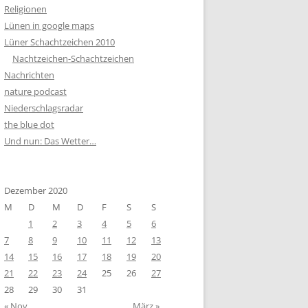
Religionen
Lünen in google maps
Lüner Schachtzeichen 2010
Nachtzeichen-Schachtzeichen
Nachrichten
nature podcast
Niederschlagsradar
the blue dot
Und nun: Das Wetter…
Dezember 2020
M
D
M
D
F
S
S
1
2
3
4
5
6
7
8
9
10
11
12
13
14
15
16
17
18
19
20
21
22
23
24
25
26
27
28
29
30
31
« Nov.
März »