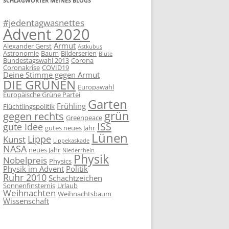
SCHLAGWÖRTER MEINES BLOGS
#jedentagwasnettes
Advent 2020
Armut
Alexander Gerst
Astkubus
Astronomie
Baum
Bilderserien
Blüte
Bundestagswahl 2013
Corona
Coronakrise
COVID19
Deine Stimme gegen Armut
DIE GRÜNEN
Europawahl
Europäische Grüne Partei
Garten
Frühling
Flüchtlingspolitik
grün
gegen rechts
Greenpeace
ISS
gute Idee
gutes neues Jahr
Lünen
Lippe
Kunst
Lippekaskade
NASA
neues Jahr
Niederrhein
Physik
Nobelpreis
Physics
Physik im Advent
Politik
Ruhr 2010
Schachtzeichen
Sonnenfinsternis
Urlaub
Weihnachten
Weihnachtsbaum
Wissenschaft