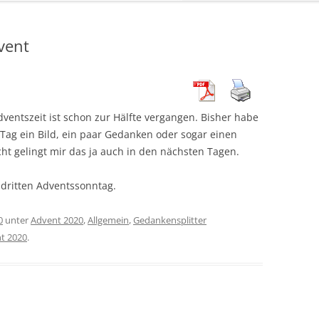
vent
dventszeit ist schon zur Hälfte vergangen. Bisher habe
m Tag ein Bild, ein paar Gedanken oder sogar einen
icht gelingt mir das ja auch in den nächsten Tagen.
dritten Adventssonntag.
0
unter
Advent 2020
,
Allgemein
,
Gedankensplitter
t 2020
.