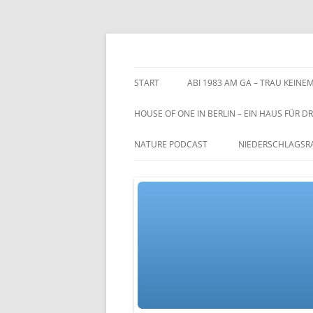
Zum
Inhalt
springen
TGs blog
START
ABI 1983 AM GA – TRAU KEINEM
HOUSE OF ONE IN BERLIN – EIN HAUS FÜR DR
NATURE PODCAST
NIEDERSCHLAGSR