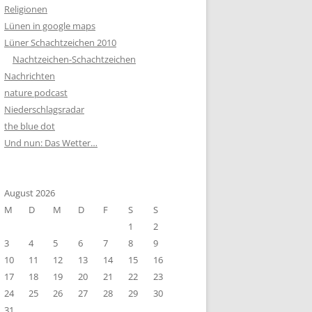
Religionen
Lünen in google maps
Lüner Schachtzeichen 2010
Nachtzeichen-Schachtzeichen
Nachrichten
nature podcast
Niederschlagsradar
the blue dot
Und nun: Das Wetter…
August 2026
M
D
M
D
F
S
S
1
2
3
4
5
6
7
8
9
10
11
12
13
14
15
16
17
18
19
20
21
22
23
24
25
26
27
28
29
30
31