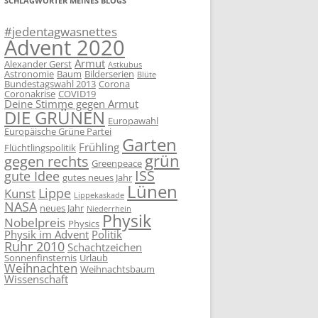
SCHLAGWÖRTER MEINES BLOGS
#jedentagwasnettes
Advent 2020
Armut
Alexander Gerst
Astkubus
Astronomie
Baum
Bilderserien
Blüte
Bundestagswahl 2013
Corona
Coronakrise
COVID19
Deine Stimme gegen Armut
DIE GRÜNEN
Europawahl
Europäische Grüne Partei
Garten
Frühling
Flüchtlingspolitik
grün
gegen rechts
Greenpeace
ISS
gute Idee
gutes neues Jahr
Lünen
Lippe
Kunst
Lippekaskade
NASA
neues Jahr
Niederrhein
Physik
Nobelpreis
Physics
Physik im Advent
Politik
Ruhr 2010
Schachtzeichen
Sonnenfinsternis
Urlaub
Weihnachten
Weihnachtsbaum
Wissenschaft