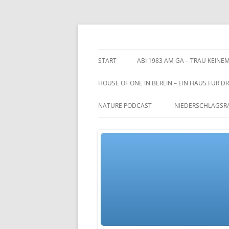
Zum
Inhalt
springen
TGs blog
START
ABI 1983 AM GA – TRAU KEINEM
HOUSE OF ONE IN BERLIN – EIN HAUS FÜR DR
NATURE PODCAST
NIEDERSCHLAGSR