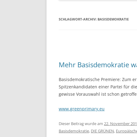
SCHLAGWORT-ARCHIV:
BASISDEMOKRATIE
Mehr Basisdemokratie w
Basisdemokratische Premiere: Zum ers
Spitzenkandidaten einer Partei für di
gewisse Vorauswahl ist schon getroff
www.greenprimary.eu
Dieser Beitrag wurde am
22. November 20
Basisdemokratie
,
DIE GRÜNEN
,
Europäisch