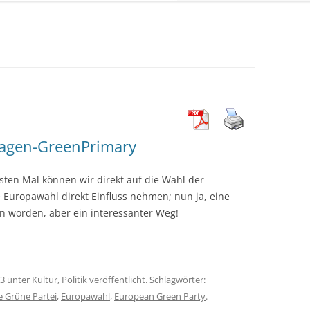
agen-GreenPrimary
ten Mal können wir direkt auf die Wahl der
e Europawahl direkt Einfluss nehmen; nun ja, eine
en worden, aber ein interessanter Weg!
13
unter
Kultur
,
Politik
veröffentlicht. Schlagwörter:
e Grüne Partei
,
Europawahl
,
European Green Party
.