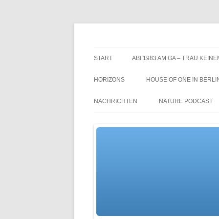
Zum
Inhalt
springen
TGs blog
START
ABI 1983 AM GA – TRAU KEINE
HORIZONS
HOUSE OF ONE IN BERLI
NACHRICHTEN
NATURE PODCAST