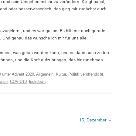
ion und sein Umgehen mit ihr zu verändern. Klingt banal,
erend oder besserwisserisch, das ging mir zunächst auch
zugelernt, und es war gut so. Es hilft mir auch gerade
en. Und genau das wünsche ich mir für uns alle.
kennen, was getan werden kann, und es dann auch zu tun.
können, und die Kraft aufzubringen, das hinzunehmen.
0
unter
Advent 2020
,
Allgemein
,
Kultur
,
Politik
veröffentlicht.
rise
,
COVID19
,
lockdown
.
15. Dezember
→