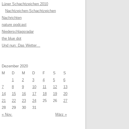
Lüner Schachtzeichen 2010
Nachtzeichen-Schachtzeichen
Nachrichten
nature podcast
Niederschlagsradar
the blue dot
Und nun: Das Wetter…
Dezember 2020
M
D
M
D
F
S
S
1
2
3
4
5
6
7
8
9
10
11
12
13
14
15
16
17
18
19
20
21
22
23
24
25
26
27
28
29
30
31
« Nov.
März »