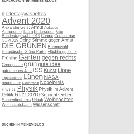
SCHLAGWÖRTER MEINES BLOGS
#jedentagwasnettes
Advent 2020
Armut
Alexander Gerst
Astkubus
Astronomie
Baum
Bilderserien
Blüte
Bundestagswahl 2013
Corona
Coronakrise
Deine Stimme gegen Armut
COVID19
DIE GRÜNEN
Europawahl
Europäische Grüne Partei
Flüchtlingspolitik
Garten
gegen rechts
Frühling
grün
gute Idee
Greenpeace
ISS
Lippe
Kunst
gutes neues Jahr
Lünen
NASA
Lippekaskade
Nobelpreis
neues Jahr
Niederrhein
Physik
Physik im Advent
Physics
Ruhr 2010
Politik
Schachtzeichen
Weihnachten
Sonnenfinsternis
Urlaub
Wissenschaft
Weihnachtsbaum
SUCHEN IN MEINEM BLOG