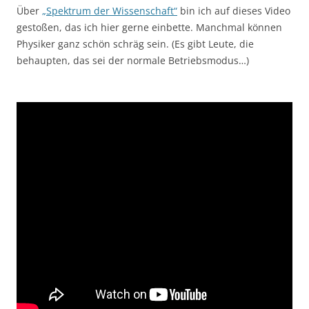
Über
„Spektrum der Wissenschaft“
bin ich auf dieses Video
gestoßen, das ich hier gerne einbette. Manchmal können
Physiker ganz schön schräg sein. (Es gibt Leute, die
behaupten, das sei der normale Betriebsmodus…)