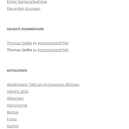
Erster Gartenarbeitstag
Die ersten Knospen
NEUESTE KOMMENTARE
Thomas Geilke
zu
KommentarSPAM
Thomas Geilke
zu
KommentarSPAM
KATEGORIEN
Abijahrgang 1983 am Gymnasium Altlünen
Advent 2020
Allgemein
Astronomie
Bonsai
Fotos
Garten