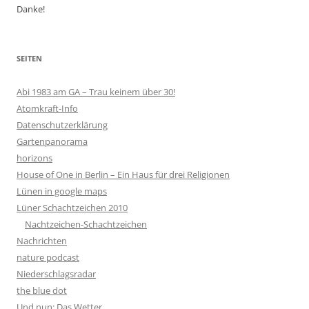
Danke!
SEITEN
Abi 1983 am GA – Trau keinem über 30!
Atomkraft-Info
Datenschutzerklärung
Gartenpanorama
horizons
House of One in Berlin – Ein Haus für drei Religionen
Lünen in google maps
Lüner Schachtzeichen 2010
Nachtzeichen-Schachtzeichen
Nachrichten
nature podcast
Niederschlagsradar
the blue dot
Und nun: Das Wetter…