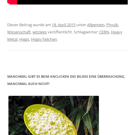
Dieser Beitrag wurde am
18. April 2015
unter
Allgemein
,
Physik
,
Wissenschaft
,
witziges
veröffentlicht. Schlagwörter:
CERN
,
Heavy
Metal
,
Higgs
,
Higgs-Teilchen
.
MANCHMAL GIBT ES BEIM ANCLICKEN DES BILDES EINE ÜBERRASCHUNG,
MANCHMAL AUCH NICHT!