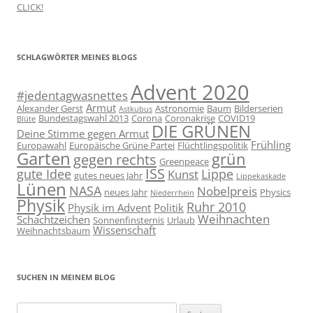
CLICK!
SCHLAGWÖRTER MEINES BLOGS
Advent 2020
#jedentagwasnettes
Armut
Alexander Gerst
Astronomie
Baum
Bilderserien
Astkubus
Bundestagswahl 2013
Corona
Coronakrise
COVID19
Blüte
DIE GRÜNEN
Deine Stimme gegen Armut
Frühling
Europawahl
Europäische Grüne Partei
Flüchtlingspolitik
Garten
grün
gegen rechts
Greenpeace
ISS
gute Idee
Lippe
Kunst
gutes neues Jahr
Lippekaskade
Lünen
NASA
Nobelpreis
neues Jahr
Physics
Niederrhein
Physik
Ruhr 2010
Physik im Advent
Politik
Weihnachten
Schachtzeichen
Sonnenfinsternis
Urlaub
Wissenschaft
Weihnachtsbaum
SUCHEN IN MEINEM BLOG
Suchen