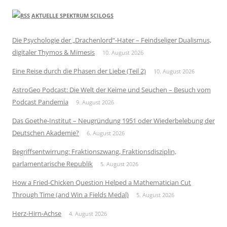
AKTUELLE SPEKTRUM SCILOGS
Die Psychologie der „Drachenlord“-Hater – Feindseliger Dualismus,
digitaler Thymos & Mimesis
10. August 2026
Eine Reise durch die Phasen der Liebe (Teil 2)
10. August 2026
AstroGeo Podcast: Die Welt der Keime und Seuchen – Besuch vom
Podcast Pandemia
9. August 2026
Das Goethe-Institut – Neugründung 1951 oder Wiederbelebung der
Deutschen Akademie?
6. August 2026
Begriffsentwirrung: Fraktionszwang, Fraktionsdisziplin,
parlamentarische Republik
5. August 2026
How a Fried-Chicken Question Helped a Mathematician Cut
Through Time (and Win a Fields Medal)
5. August 2026
Herz-Hirn-Achse
4. August 2026