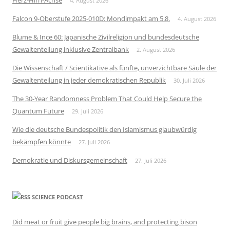
Herz-Hirn-Achse
4. August 2026
Falcon 9-Oberstufe 2025-010D: Mondimpakt am 5.8.
4. August 2026
Blume & Ince 60: Japanische Zivilreligion und bundesdeutsche
Gewaltenteilung inklusive Zentralbank
2. August 2026
Die Wissenschaft / Scientikative als fünfte, unverzichtbare Säule der
Gewaltenteilung in jeder demokratischen Republik
30. Juli 2026
The 30-Year Randomness Problem That Could Help Secure the
Quantum Future
29. Juli 2026
Wie die deutsche Bundespolitik den Islamismus glaubwürdig
bekämpfen könnte
27. Juli 2026
Demokratie und Diskursgemeinschaft
27. Juli 2026
SCIENCE PODCAST
Did meat or fruit give people big brains, and protecting bison