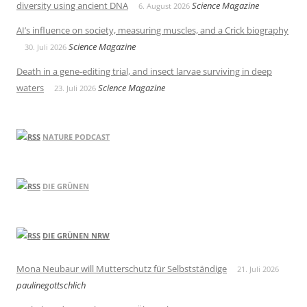
diversity using ancient DNA
Science Magazine
6. August 2026
AI’s influence on society, measuring muscles, and a Crick biography
Science Magazine
30. Juli 2026
Death in a gene-editing trial, and insect larvae surviving in deep
waters
Science Magazine
23. Juli 2026
NATURE PODCAST
DIE GRÜNEN
DIE GRÜNEN NRW
Mona Neubaur will Mutterschutz für Selbstständige
21. Juli 2026
paulinegottschlich