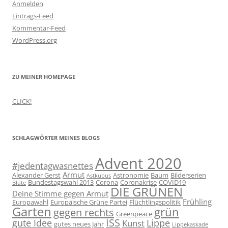
Anmelden
Eintrags-Feed
Kommentar-Feed
WordPress.org
ZU MEINER HOMEPAGE
CLICK!
SCHLAGWÖRTER MEINES BLOGS
Advent 2020
#jedentagwasnettes
Armut
Alexander Gerst
Astronomie
Baum
Bilderserien
Astkubus
Bundestagswahl 2013
Corona
Coronakrise
COVID19
Blüte
DIE GRÜNEN
Deine Stimme gegen Armut
Frühling
Europawahl
Europäische Grüne Partei
Flüchtlingspolitik
Garten
grün
gegen rechts
Greenpeace
ISS
gute Idee
Lippe
Kunst
gutes neues Jahr
Lippekaskade