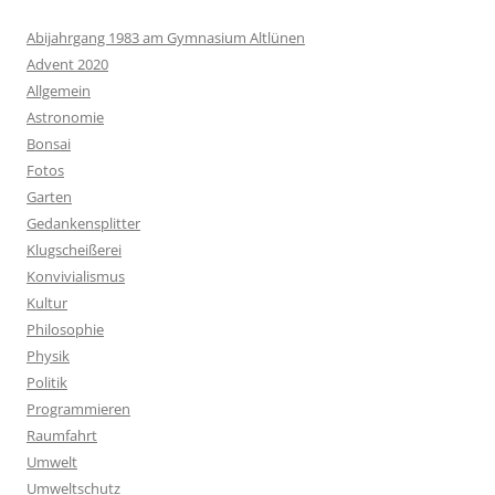
Abijahrgang 1983 am Gymnasium Altlünen
Advent 2020
Allgemein
Astronomie
Bonsai
Fotos
Garten
Gedankensplitter
Klugscheißerei
Konvivialismus
Kultur
Philosophie
Physik
Politik
Programmieren
Raumfahrt
Umwelt
Umweltschutz