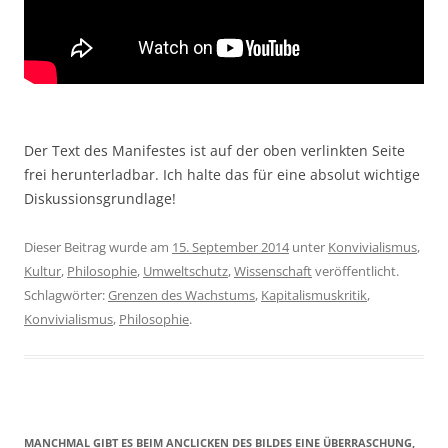
Der Text des Manifestes ist auf der oben verlinkten Seite
frei herunterladbar. Ich halte das für eine absolut wichtige
Diskussionsgrundlage!
Dieser Beitrag wurde am
15. September 2014
unter
Konvivialismus
,
Kultur
,
Philosophie
,
Umweltschutz
,
Wissenschaft
veröffentlicht.
Schlagwörter:
Grenzen des Wachstums
,
Kapitalismuskritik
,
Konvivialismus
,
Philosophie
.
MANCHMAL GIBT ES BEIM ANCLICKEN DES BILDES EINE ÜBERRASCHUNG,