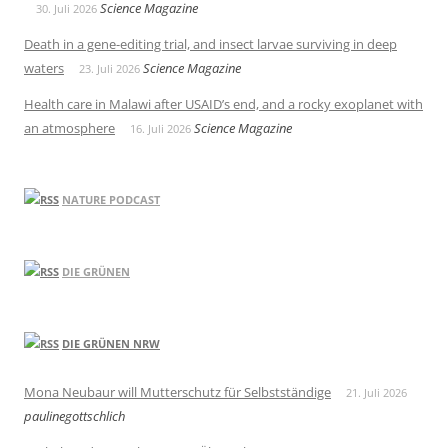
Science Magazine
30. Juli 2026
Death in a gene-editing trial, and insect larvae surviving in deep
waters
Science Magazine
23. Juli 2026
Health care in Malawi after USAID’s end, and a rocky exoplanet with
an atmosphere
Science Magazine
16. Juli 2026
NATURE PODCAST
DIE GRÜNEN
DIE GRÜNEN NRW
Mona Neubaur will Mutterschutz für Selbstständige
21. Juli 2026
paulinegottschlich