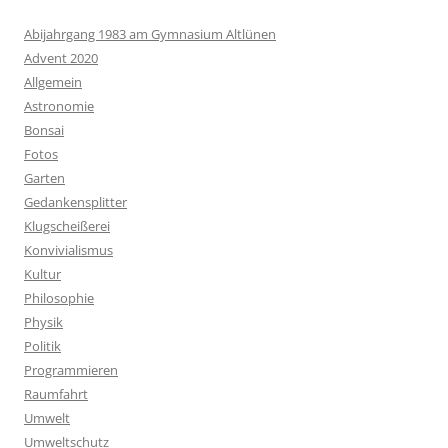
Abijahrgang 1983 am Gymnasium Altlünen
Advent 2020
Allgemein
Astronomie
Bonsai
Fotos
Garten
Gedankensplitter
Klugscheißerei
Konvivialismus
Kultur
Philosophie
Physik
Politik
Programmieren
Raumfahrt
Umwelt
Umweltschutz