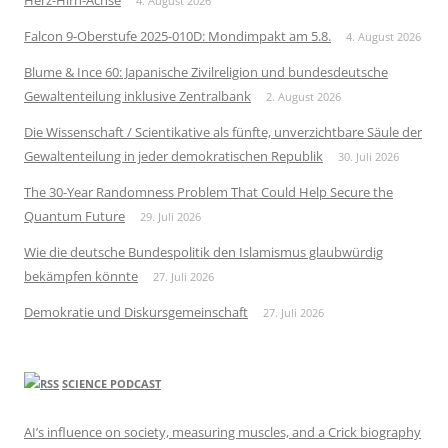
Herz-Hirn-Achse
4. August 2026
Falcon 9-Oberstufe 2025-010D: Mondimpakt am 5.8.
4. August 2026
Blume & Ince 60: Japanische Zivilreligion und bundesdeutsche
Gewaltenteilung inklusive Zentralbank
2. August 2026
Die Wissenschaft / Scientikative als fünfte, unverzichtbare Säule der
Gewaltenteilung in jeder demokratischen Republik
30. Juli 2026
The 30-Year Randomness Problem That Could Help Secure the
Quantum Future
29. Juli 2026
Wie die deutsche Bundespolitik den Islamismus glaubwürdig
bekämpfen könnte
27. Juli 2026
Demokratie und Diskursgemeinschaft
27. Juli 2026
SCIENCE PODCAST
AI’s influence on society, measuring muscles, and a Crick biography