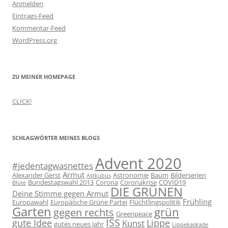
Anmelden
Eintrags-Feed
Kommentar-Feed
WordPress.org
ZU MEINER HOMEPAGE
CLICK!
SCHLAGWÖRTER MEINES BLOGS
Advent 2020
#jedentagwasnettes
Armut
Alexander Gerst
Astronomie
Baum
Bilderserien
Astkubus
Bundestagswahl 2013
Corona
Coronakrise
COVID19
Blüte
DIE GRÜNEN
Deine Stimme gegen Armut
Frühling
Europawahl
Europäische Grüne Partei
Flüchtlingspolitik
Garten
grün
gegen rechts
Greenpeace
ISS
gute Idee
Lippe
Kunst
gutes neues Jahr
Lippekaskade