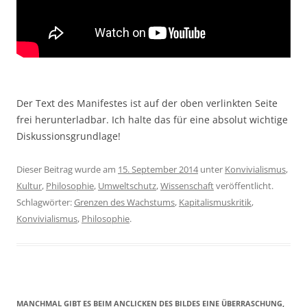
Der Text des Manifestes ist auf der oben verlinkten Seite
frei herunterladbar. Ich halte das für eine absolut wichtige
Diskussionsgrundlage!
Dieser Beitrag wurde am
15. September 2014
unter
Konvivialismus
,
Kultur
,
Philosophie
,
Umweltschutz
,
Wissenschaft
veröffentlicht.
Schlagwörter:
Grenzen des Wachstums
,
Kapitalismuskritik
,
Konvivialismus
,
Philosophie
.
MANCHMAL GIBT ES BEIM ANCLICKEN DES BILDES EINE ÜBERRASCHUNG,